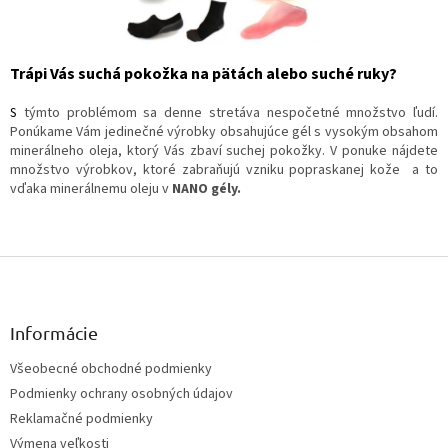
a
c
i
e
Trápi Vás suchá pokožka na pätách alebo suché ruky?
p
r
S
týmto problémom sa denne stretáva nespočetné množstvo ľudí.
v
Ponúkame Vám jedinečné výrobky obsahujúce gél s vysokým obsahom
k
minerálneho oleja, ktorý Vás zbaví suchej pokožky. V ponuke nájdete
y
množstvo výrobkov, ktoré zabraňujú vzniku popraskanej kože a to
v
vďaka minerálnemu oleju v
NANO gély.
ý
p
i
s
Z
u
á
p
ä
Informácie
t
Všeobecné obchodné podmienky
i
Podmienky ochrany osobných údajov
e
Reklamačné podmienky
Výmena veľkosti