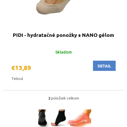
PIDI - hydratačné ponožky s NANO gélom
Skladom
DETAIL
€13,89
Telová
2
položiek celkom
O
v
l
á
d