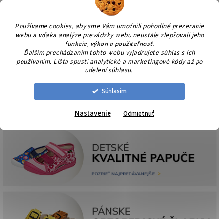
Prejsť
NÁK
na
KOŠÍ
obsah
Používame cookies, aby sme Vám umožnili pohodlné prezeranie
webu a vďaka analýze prevádzky webu neustále zlepšovali jeho
funkcie, výkon a použiteľnosť.
Ďalším prechádzaním tohto webu vyjadrujete súhlas s ich
používaním. Lišta spustí analytické a marketingové kódy až po
udelení súhlasu.
Súhlasím
Nastavenie
Odmietnuť