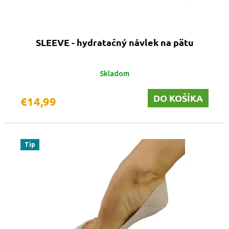
t
o
v
SLEEVE - hydratačný návlek na pätu
Skladom
DO KOŠÍKA
€14,99
Tip