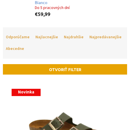
Bianco
Do 5 pracovných dní
€59,99
R
a
Odporúčame
Najlacnejšie
Najdrahšie
Najpredávanejšie
d
e
Abecedne
n
i
e
OTVORIŤ FILTER
p
r
V
o
ý
Novinka
d
p
u
i
k
s
t
p
o
r
v
o