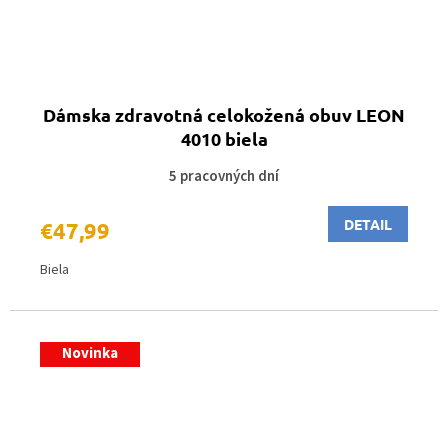
Dámska zdravotná celokožená obuv LEON
4010 biela
5 pracovných dní
DETAIL
€47,99
Biela
Novinka