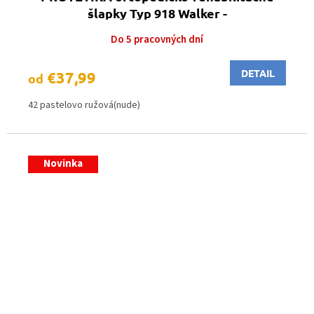
šlapky Typ 918 Walker -
pastelovoružová(nude)
Do 5 pracovných dní
DETAIL
€37,99
od
42 pastelovo ružová(nude)
Novinka