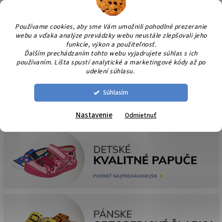
Prejsť
NÁK
na
KOŠÍ
obsah
Používame cookies, aby sme Vám umožnili pohodlné prezeranie
webu a vďaka analýze prevádzky webu neustále zlepšovali jeho
funkcie, výkon a použiteľnosť.
Ďalším prechádzaním tohto webu vyjadrujete súhlas s ich
používaním. Lišta spustí analytické a marketingové kódy až po
udelení súhlasu.
Súhlasím
Nastavenie
Odmietnuť