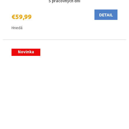
5 pracovných dní
DETAIL
€59,99
Hnedá
Novinka