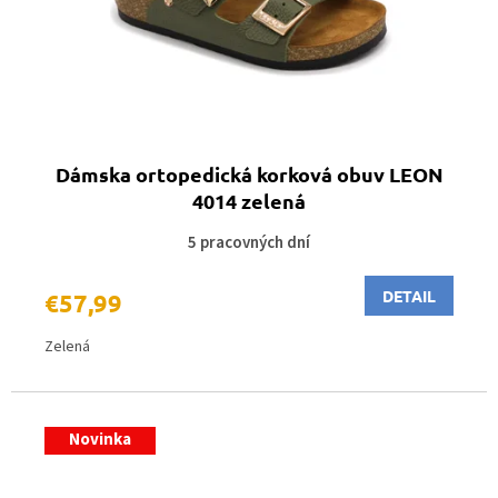
d
u
k
t
o
v
Dámska ortopedická korková obuv LEON
4014 zelená
5 pracovných dní
DETAIL
€57,99
Zelená
Novinka