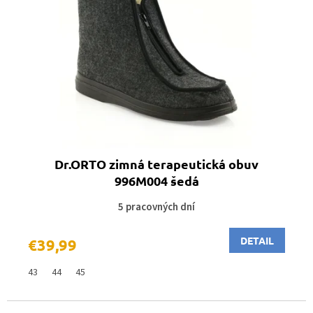
Dr.ORTO zimná terapeutická obuv
996M004 šedá
5 pracovných dní
DETAIL
€39,99
43
44
45