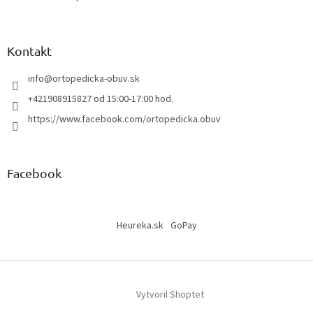
ý
p
i
s
Kontakt
u
info
@
ortopedicka-obuv.sk
+421908915827 od 15:00-17:00 hod.
https://www.facebook.com/ortopedicka.obuv
Facebook
Heureka.sk
GoPay
Vytvoril Shoptet