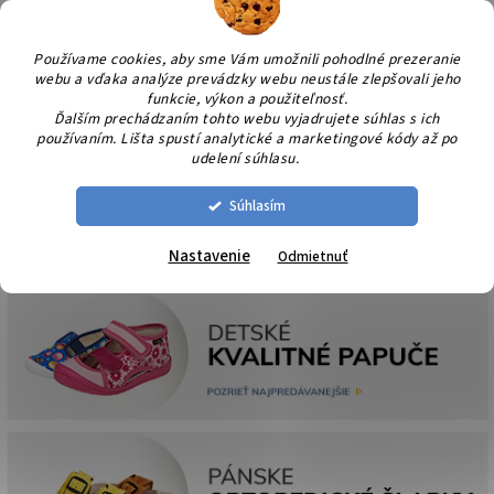
Prejsť
NÁK
na
KOŠÍ
obsah
Používame cookies, aby sme Vám umožnili pohodlné prezeranie
webu a vďaka analýze prevádzky webu neustále zlepšovali jeho
funkcie, výkon a použiteľnosť.
Ďalším prechádzaním tohto webu vyjadrujete súhlas s ich
používaním. Lišta spustí analytické a marketingové kódy až po
udelení súhlasu.
Súhlasím
Nastavenie
Odmietnuť