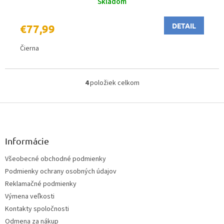
Skladom
DETAIL
€77,99
Čierna
4
položiek celkom
O
v
Z
l
á
á
d
p
a
ä
Informácie
c
t
i
Všeobecné obchodné podmienky
i
e
Podmienky ochrany osobných údajov
e
p
r
Reklamačné podmienky
v
Výmena veľkosti
k
Kontakty spoločnosti
y
v
Odmena za nákup