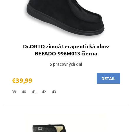
d
u
k
t
o
v
Dr.ORTO zimná terapeutická obuv
BEFADO-996M013 čierna
5 pracovných dní
DETAIL
€39,99
39
40
41
42
43