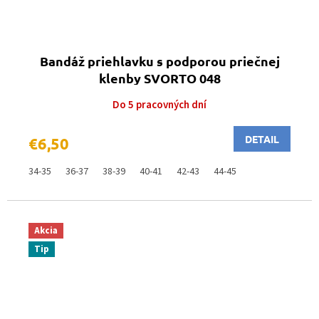
Bandáž priehlavku s podporou priečnej
klenby SVORTO 048
Do 5 pracovných dní
DETAIL
€6,50
34-35
36-37
38-39
40-41
42-43
44-45
Akcia
Tip