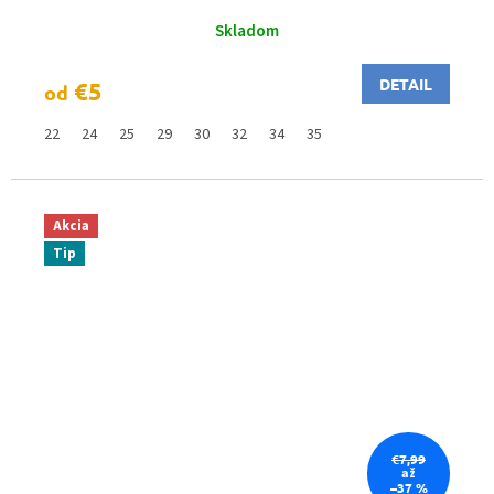
Skladom
DETAIL
€5
od
22
24
25
29
30
32
34
35
Akcia
Tip
€7,99
až
–37 %