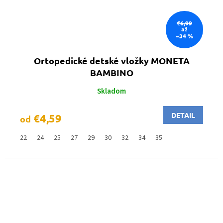
€6,99
až
–34 %
Ortopedické detské vložky MONETA
BAMBINO
Skladom
DETAIL
€4,59
od
22
24
25
27
29
30
32
34
35