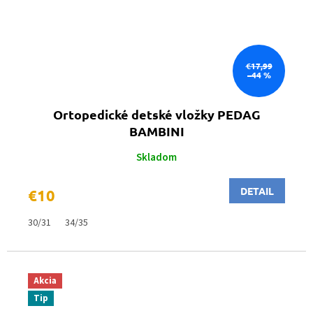
€17,99
–44 %
Ortopedické detské vložky PEDAG
BAMBINI
Skladom
DETAIL
€10
30/31
34/35
Akcia
Tip