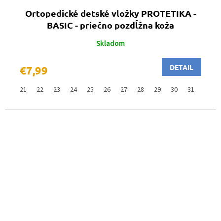
Ortopedické detské vložky PROTETIKA -
BASIC - priečno pozdĺžna koža
Skladom
DETAIL
€7,99
21
22
23
24
25
26
27
28
29
30
31
32