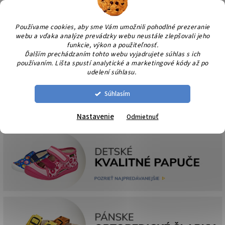
Prejsť
NÁK
na
KOŠÍ
obsah
Používame cookies, aby sme Vám umožnili pohodlné prezeranie
webu a vďaka analýze prevádzky webu neustále zlepšovali jeho
funkcie, výkon a použiteľnosť.
Ďalším prechádzaním tohto webu vyjadrujete súhlas s ich
používaním. Lišta spustí analytické a marketingové kódy až po
udelení súhlasu.
Súhlasím
Nastavenie
Odmietnuť