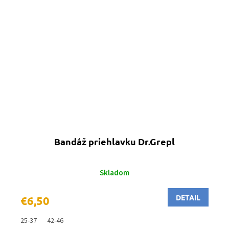
Bandáž priehlavku Dr.Grepl
Skladom
DETAIL
€6,50
25-37
42-46