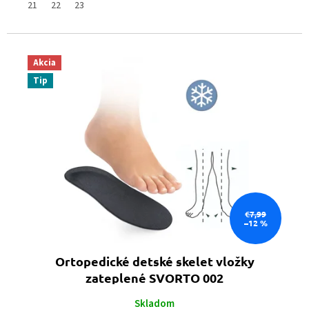
21
22
23
Akcia
Tip
€7,99
–12 %
Ortopedické detské skelet vložky
zateplené SVORTO 002
Skladom