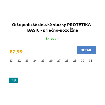
Ortopedické detské vložky PROTETIKA -
BASIC - priečno-pozdĺžna
Skladom
DETAIL
€7,99
21
22
23
24
25
26
27
28
29
30
31
32
Tip