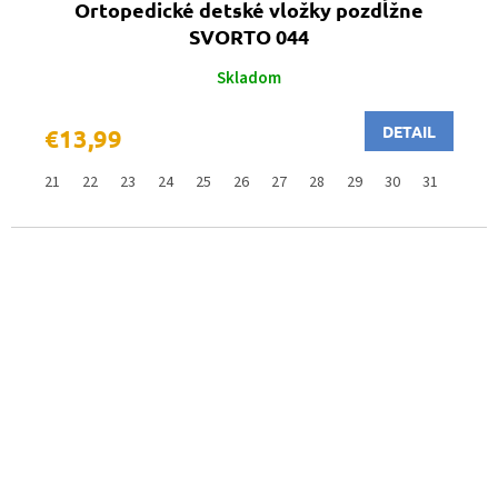
Ortopedické detské vložky pozdĺžne
SVORTO 044
Skladom
DETAIL
€13,99
21
22
23
24
25
26
27
28
29
30
31
32