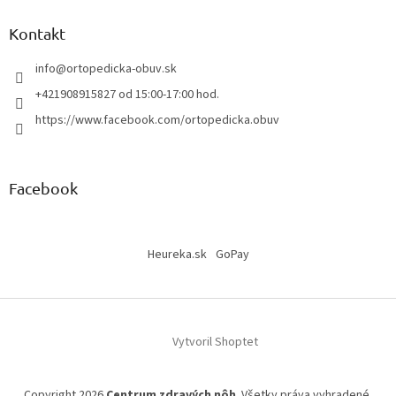
i
s
Kontakt
u
info
@
ortopedicka-obuv.sk
+421908915827 od 15:00-17:00 hod.
https://www.facebook.com/ortopedicka.obuv
Facebook
Heureka.sk
GoPay
Vytvoril Shoptet
Copyright 2026
Centrum zdravých nôh
. Všetky práva vyhradené.