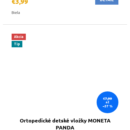
€3,99
Biela
Akcia
Tip
€7,99
až
–37 %
Ortopedické detské vložky MONETA
PANDA