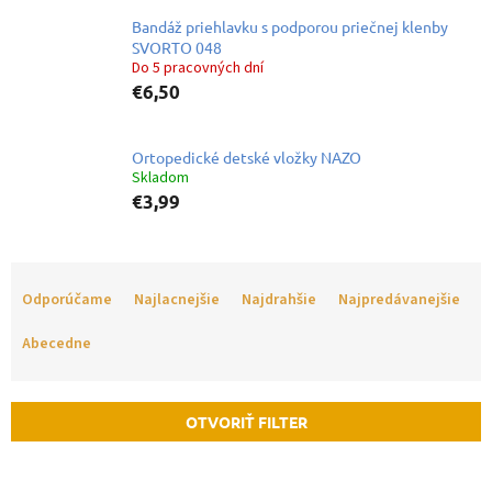
Bandáž priehlavku s podporou priečnej klenby
SVORTO 048
Do 5 pracovných dní
€6,50
Ortopedické detské vložky NAZO
Skladom
€3,99
R
a
Odporúčame
Najlacnejšie
Najdrahšie
Najpredávanejšie
d
e
Abecedne
n
i
e
OTVORIŤ FILTER
p
r
V
o