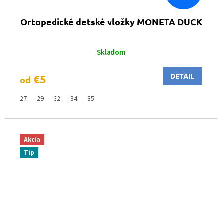
Ortopedické detské vložky MONETA DUCK
Skladom
DETAIL
€5
od
27
29
32
34
35
Akcia
Tip