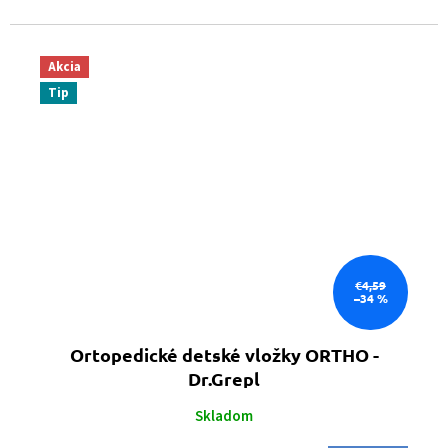
Akcia
Tip
€4,59
–34 %
Ortopedické detské vložky ORTHO -
Dr.Grepl
Skladom