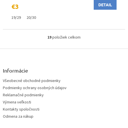
DETAIL
€3
19/29
20/30
19
položiek celkom
O
v
Z
l
á
á
d
p
a
ä
Informácie
c
t
i
Všeobecné obchodné podmienky
i
e
Podmienky ochrany osobných údajov
e
p
r
Reklamačné podmienky
v
Výmena veľkosti
k
Kontakty spoločnosti
y
v
Odmena za nákup
ý
p