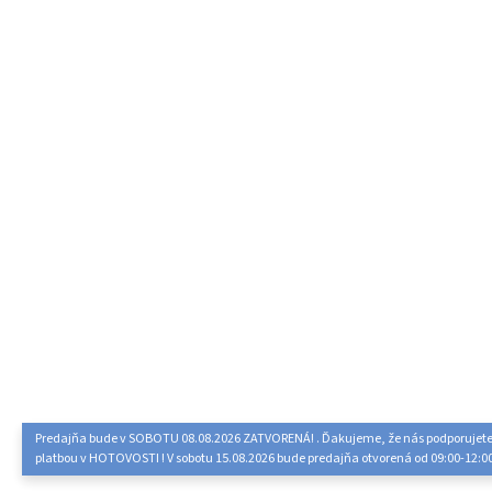
Predajňa bude v SOBOTU 08.08.2026 ZATVORENÁ! . Ďakujeme, že nás podporujet
platbou v HOTOVOSTI ! V sobotu 15.08.2026 bude predajňa otvorená od 09:00-12:0