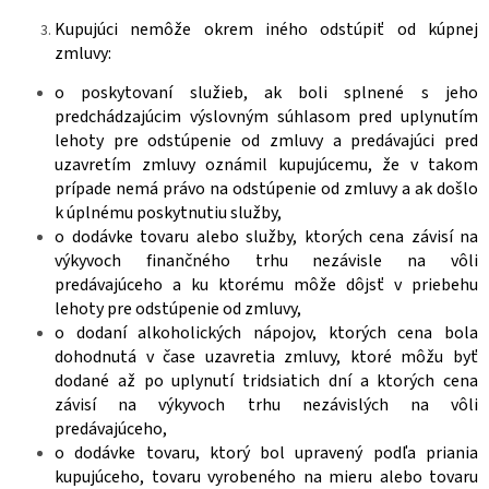
Kupujúci nemôže okrem iného odstúpiť od kúpnej
zmluvy:
o poskytovaní služieb, ak boli splnené s jeho
predchádzajúcim výslovným súhlasom pred uplynutím
lehoty pre odstúpenie od zmluvy a predávajúci pred
uzavretím zmluvy oznámil kupujúcemu, že v takom
prípade nemá právo na odstúpenie od zmluvy a ak došlo
k úplnému poskytnutiu služby,
o dodávke tovaru alebo služby, ktorých cena závisí na
výkyvoch finančného trhu nezávisle na vôli
predávajúceho a ku ktorému môže dôjsť v priebehu
lehoty pre odstúpenie od zmluvy,
o dodaní alkoholických nápojov, ktorých cena bola
dohodnutá v čase uzavretia zmluvy, ktoré môžu byť
dodané až po uplynutí tridsiatich dní a ktorých cena
závisí na výkyvoch trhu nezávislých na vôli
predávajúceho,
o dodávke tovaru, ktorý bol upravený podľa priania
kupujúceho, tovaru vyrobeného na mieru alebo tovaru