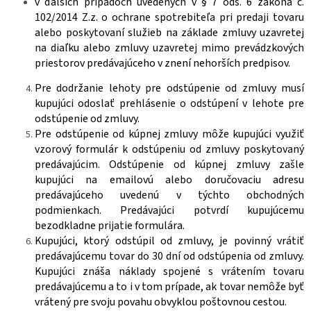
v ďalších prípadoch uvedených v § 7 ods. 6 zákona č.
102/2014 Z.z. o ochrane spotrebiteľa pri predaji tovaru
alebo poskytovaní služieb na základe zmluvy uzavretej
na diaľku alebo zmluvy uzavretej mimo prevádzkových
priestorov predávajúceho v znení nehorších predpisov.
Pre dodržanie lehoty pre odstúpenie od zmluvy musí
kupujúci odoslať prehlásenie o odstúpení v lehote pre
odstúpenie od zmluvy.
Pre odstúpenie od kúpnej zmluvy môže kupujúci využiť
vzorový formulár k odstúpeniu od zmluvy poskytovaný
predávajúcim. Odstúpenie od kúpnej zmluvy zašle
kupujúci na emailovú alebo doručovaciu adresu
predávajúceho uvedenú v týchto obchodných
podmienkach. Predávajúci potvrdí kupujúcemu
bezodkladne prijatie formulára.
Kupujúci, ktorý odstúpil od zmluvy, je povinný vrátiť
predávajúcemu tovar do 30 dní od odstúpenia od zmluvy.
Kupujúci znáša náklady spojené s vrátením tovaru
predávajúcemu a to i v tom prípade, ak tovar nemôže byť
vrátený pre svoju povahu obvyklou poštovnou cestou.