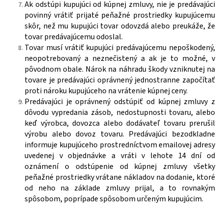
Ak odstúpi kupujúci od kúpnej zmluvy, nie je predávajúci
povinný vrátiť prijaté peňažné prostriedky kupujúcemu
skôr, než mu kupujúci tovar odovzdá alebo preukáže, že
tovar predávajúcemu odoslal.
Tovar musí vrátiť kupujúci predávajúcemu nepoškodený,
neopotrebovaný a neznečistený a ak je to možné, v
pôvodnom obale. Nárok na náhradu škody vzniknutej na
tovare je predávajúci oprávnený jednostranne započítať
proti nároku kupujúceho na vrátenie kúpnej ceny.
Predávajúci je oprávnený odstúpiť od kúpnej zmluvy z
dôvodu vypredania zásob, nedostupnosti tovaru, alebo
keď výrobca, dovozca alebo dodávateľ tovaru prerušil
výrobu alebo dovoz tovaru. Predávajúci bezodkladne
informuje kupujúceho prostredníctvom emailovej adresy
uvedenej v objednávke a vráti v lehote 14 dní od
oznámení o odstúpenie od kúpnej zmluvy všetky
peňažné prostriedky vrátane nákladov na dodanie, ktoré
od neho na základe zmluvy prijal, a to rovnakým
spôsobom, poprípade spôsobom určeným kupujúcim.