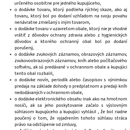
určeného osobitne pre jedného kupujúceho,
o dodávke tovaru, ktorý podlieha rýchlej skaze, ako aj
tovaru, ktorý bol po dodaní vzhľadom na svoju povahu
nenávratne zmiešaný s iným tovarom,
o dodávke tovaru v uzavretom obale, ktorý nie je vhodné
vrátiť z dôvodov ochrany zdravia alebo z hygienických
dôvodov a ktorého ochranný obal bol po dodaní
porušený,
o dodávke zvukových záznamov, obrazových záznamov,
zvukovoobrazových záznamov, kníh alebo počítačového
softvéru, ak sú predávané v ochrannom obale a kupujúci
tento obal rozbalil,
o dodávke novín, periodík alebo časopisov s výnimkou
predaja na základe dohody o predplatnom a predaji kníh
nedodávaných v ochrannom obale,
o dodávke elektronického obsahu inak ako na hmotnom
nosiči, ak sa jeho poskytovanie začalo s výslovným
súhlasom kupujúceho a kupujúci vyhlásil , že bol riadne
poučený o tom, že vyjadrením tohoto súhlasu stráca
právo na odstúpenie od zmluvy,