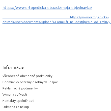
https://www.ortopedicka-obuv.sk/moja-objednavka/
https://www.ortopedicka-
obuv.sk/user/documents/upload/4.Formulár_na_odstúpenie_od_zmluvy
Z
á
p
ä
Informácie
t
Všeobecné obchodné podmienky
i
Podmienky ochrany osobných údajov
e
Reklamačné podmienky
Výmena veľkosti
Kontakty spoločnosti
Odmena za nákup