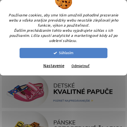
Prejsť
NÁK
na
KOŠÍ
obsah
Používame cookies, aby sme Vám umožnili pohodlné prezeranie
webu a vďaka analýze prevádzky webu neustále zlepšovali jeho
funkcie, výkon a použiteľnosť.
Ďalším prechádzaním tohto webu vyjadrujete súhlas s ich
používaním. Lišta spustí analytické a marketingové kódy až po
udelení súhlasu.
Súhlasím
Nastavenie
Odmietnuť