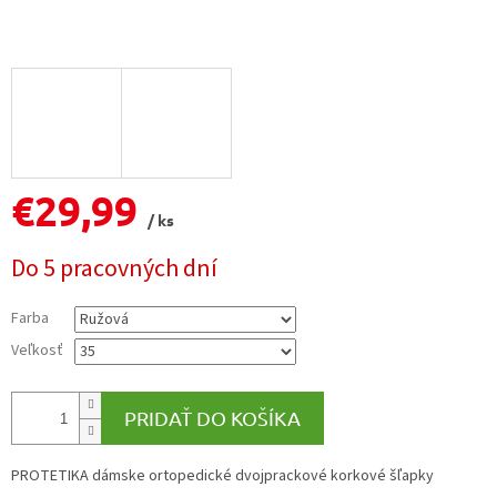
€29,99
/ ks
Jednotková
Do 5 pracovných dní
cena:
Farba
Veľkosť
PRIDAŤ DO KOŠÍKA
PROTETIKA dámske ortopedické dvojprackové korkové šľapky