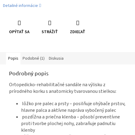
Detailné informácie
OPÝTAŤ SA
STRÁŽIŤ
ZDIEĽAŤ
Popis
Podobné (1)
Diskusia
Podrobný popis
Ortopedicko-rehabilitačné sandále na výlisku z
prírodného korku s anatomicky tvarovanou stielkou:
lôžko pre palec a prsty – posilňuje ohýbače prstov,
hlavne palca a aktívne napráva vybočený palec
pozdĺžna a priečna klenba – pôsobí preventívne
proti tvorbe plochej nohy, zabraňuje padnutiu
klenby