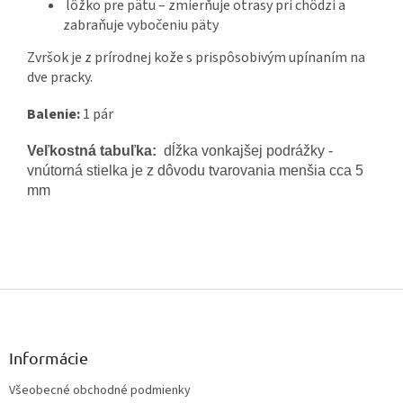
lôžko pre pätu – zmierňuje otrasy pri chôdzi a
zabraňuje vybočeniu päty
Zvršok je z prírodnej kože s prispôsobivým upínaním na
dve pracky.
Balenie:
1 pár
Veľkostná tabuľka:
dĺžka vonkajšej podrážky -
vnútorná stielka je z dôvodu tvarovania menšia cca 5
mm
Z
á
p
ä
Informácie
t
Všeobecné obchodné podmienky
i