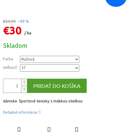
€59,99
–49 %
€30
/ ks
Jednotková
Skladom
cena:
Farba
Veľkosť
PRIDAŤ DO KOŠÍKA
dámske športové tenisky s mäkkou stielkou
Detailné informácie