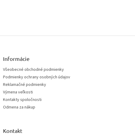
Z
á
p
ä
Informácie
t
Všeobecné obchodné podmienky
i
Podmienky ochrany osobných údajov
e
Reklamačné podmienky
Výmena veľkosti
Kontakty spoločnosti
Odmena za nákup
Kontakt