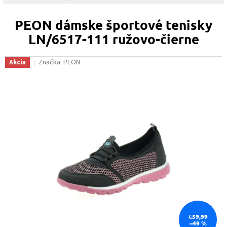
PEON dámske športové tenisky
LN/6517-111 ružovo-čierne
Značka:
PEON
Akcia
€59,99
–49 %