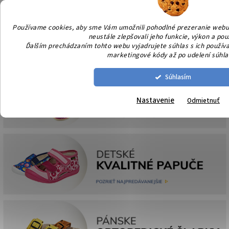
Prejsť
NÁK
na
KOŠÍ
obsah
Používame cookies, aby sme Vám umožnili pohodlné prezeranie webu
neustále zlepšovali jeho funkcie, výkon a pou
Ďalším prechádzaním tohto webu vyjadrujete súhlas s ich používan
marketingové kódy až po udelení súhl
Súhlasím
Nastavenie
Odmietnuť