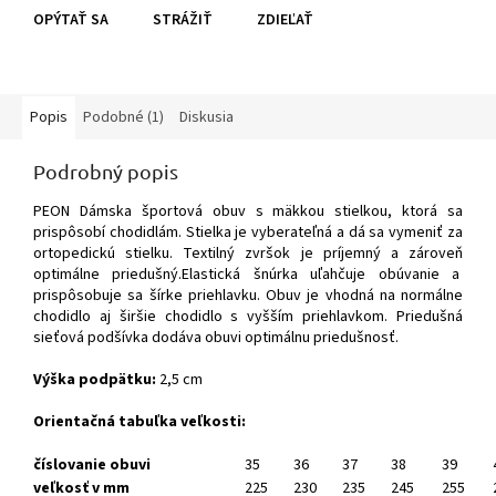
OPÝTAŤ SA
STRÁŽIŤ
ZDIEĽAŤ
Popis
Podobné (1)
Diskusia
Podrobný popis
PEON
Dámska športová obuv s mäkkou stielkou, ktorá sa
prispôsobí chodidlám. Stielka je vyberateľná a dá sa vymeniť za
ortopedickú stielku.
Textilný zvršok je príjemný a zároveň
optimálne priedušný.Elastická šnúrka uľahčuje obúvanie a
prispôsobuje sa šírke priehlavku.
Obuv je vhodná na normálne
chodidlo aj širšie chodidlo s vyšším priehlavkom. Priedušná
sieťová podšívka dodáva obuvi optimálnu priedušnosť.
Výška podpätku:
2,5 cm
Orientačná tabuľka veľkosti:
číslovanie obuvi
35
36
37
38
39
veľkosť v mm
225
230
235
245
255