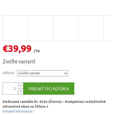
€39,99
/ ks
Jednotková
Zvoľte variant
cena:
Veľkosť
PRIDAŤ DO KOŠÍKA
Sieťované sandále Dr. Orto (Čierne) – Kompletne rozložiteľná
zdravotná obuv so šírkou J
Detailné informácie