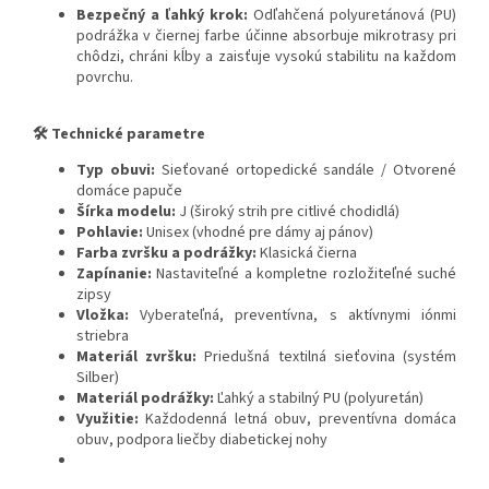
Bezpečný a ľahký krok:
Odľahčená polyuretánová (PU)
podrážka v čiernej farbe účinne absorbuje mikrotrasy pri
chôdzi, chráni kĺby a zaisťuje vysokú stabilitu na každom
povrchu.
🛠️ Technické parametre
Typ obuvi:
Sieťované ortopedické sandále / Otvorené
domáce papuče
Šírka modelu:
J (široký strih pre citlivé chodidlá)
Pohlavie:
Unisex (vhodné pre dámy aj pánov)
Farba zvršku a podrážky:
Klasická čierna
Zapínanie:
Nastaviteľné a kompletne rozložiteľné suché
zipsy
Vložka:
Vyberateľná, preventívna, s aktívnymi iónmi
striebra
Materiál zvršku:
Priedušná textilná sieťovina (systém
Silber)
Materiál podrážky:
Ľahký a stabilný PU (polyuretán)
Využitie:
Každodenná letná obuv, preventívna domáca
obuv, podpora liečby diabetickej nohy