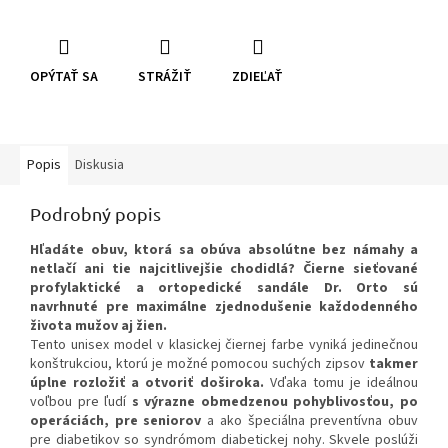
OPÝTAŤ SA
STRÁŽIŤ
ZDIEĽAŤ
Popis
Diskusia
Podrobný popis
Hľadáte obuv, ktorá sa obúva absolútne bez námahy a
netlačí ani tie najcitlivejšie chodidlá? Čierne sieťované
profylaktické a ortopedické sandále Dr. Orto sú
navrhnuté pre maximálne zjednodušenie každodenného
života mužov aj žien.
Tento unisex model v klasickej čiernej farbe vyniká jedinečnou
konštrukciou, ktorú je možné pomocou suchých zipsov
takmer
úplne rozložiť a otvoriť doširoka.
Vďaka tomu je ideálnou
voľbou pre ľudí
s výrazne obmedzenou pohyblivosťou, po
operáciách, pre seniorov
a ako špeciálna preventívna obuv
pre diabetikov so syndrómom diabetickej nohy. Skvele poslúži