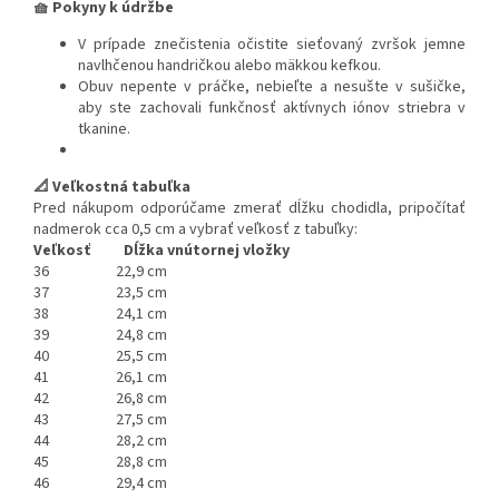
🧺 Pokyny k údržbe
V prípade znečistenia očistite sieťovaný zvršok jemne
navlhčenou handričkou alebo mäkkou kefkou.
Obuv nepente v práčke, nebieľte a nesušte v sušičke,
aby ste zachovali funkčnosť aktívnych iónov striebra v
tkanine.
📐 Veľkostná tabuľka
Pred nákupom odporúčame zmerať dĺžku chodidla, pripočítať
nadmerok cca 0,5 cm a vybrať veľkosť z tabuľky:
Veľkosť Dĺžka vnútornej vložky
36
22,9 cm
37
23,5 cm
38
24,1 cm
39
24,8 cm
40
25,5 cm
41
26,1 cm
42
26,8 cm
43
27,5 cm
44
28,2 cm
45
28,8 cm
46
29,4 cm