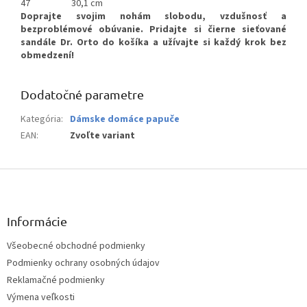
47
30,1 cm
Doprajte svojim nohám slobodu, vzdušnosť a
bezproblémové obúvanie. Pridajte si čierne sieťované
sandále Dr. Orto do košíka a užívajte si každý krok bez
obmedzení!
Dodatočné parametre
Kategória
:
Dámske domáce papuče
EAN
:
Zvoľte variant
Z
á
p
ä
Informácie
t
Všeobecné obchodné podmienky
i
Podmienky ochrany osobných údajov
e
Reklamačné podmienky
Výmena veľkosti