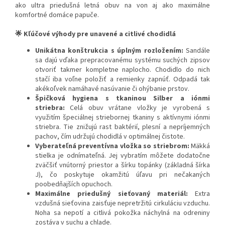
ako ultra priedušná letná obuv na von aj ako maximálne
komfortné domáce papuče.
🌟 Kľúčové výhody pre unavené a citlivé chodidlá
Unikátna konštrukcia s úplným rozložením:
Sandále
sa dajú vďaka prepracovanému systému suchých zipsov
otvoriť takmer kompletne naplocho. Chodidlo do nich
stačí iba voľne položiť a remienky zapnúť. Odpadá tak
akékoľvek namáhavé nasúvanie či ohýbanie prstov.
Špičková hygiena s tkaninou Silber a iónmi
striebra:
Celá obuv vrátane vložky je vyrobená s
využitím špeciálnej striebornej tkaniny s aktívnymi iónmi
striebra. Tie znižujú rast baktérií, plesní a nepríjemných
pachov, čím udržujú chodidlá v optimálnej čistote.
Vyberateľná preventívna vložka so striebrom:
Mäkká
stielka je odnímateľná. Jej vybratím môžete dodatočne
zväčšiť vnútorný priestor a šírku topánky (základná šírka
J), čo poskytuje okamžitú úľavu pri nečakaných
poobedňajších opuchoch.
Maximálne priedušný sieťovaný materiál:
Extra
vzdušná sieťovina zaisťuje nepretržitú cirkuláciu vzduchu.
Noha sa nepotí a citlivá pokožka náchylná na odreniny
zostáva v suchu a chlade.