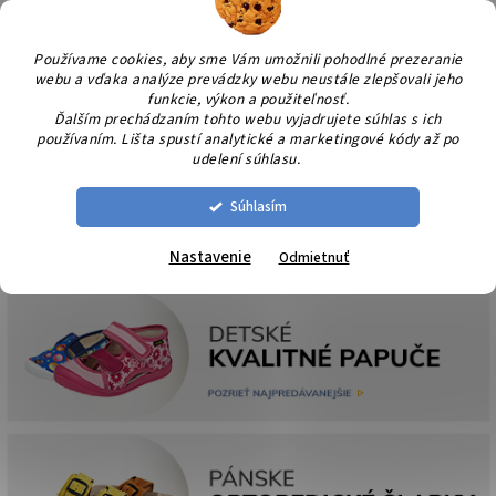
Prejsť
NÁK
na
KOŠÍ
obsah
Používame cookies, aby sme Vám umožnili pohodlné prezeranie
webu a vďaka analýze prevádzky webu neustále zlepšovali jeho
funkcie, výkon a použiteľnosť.
Ďalším prechádzaním tohto webu vyjadrujete súhlas s ich
používaním. Lišta spustí analytické a marketingové kódy až po
udelení súhlasu.
Súhlasím
Nastavenie
Odmietnuť