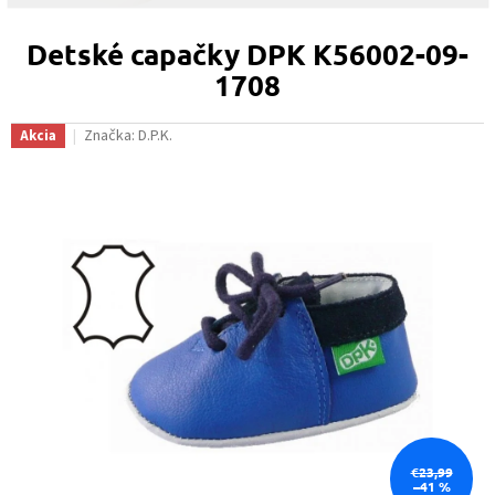
Detské capačky DPK K56002-09-
1708
Značka:
D.P.K.
Akcia
€23,99
–41 %