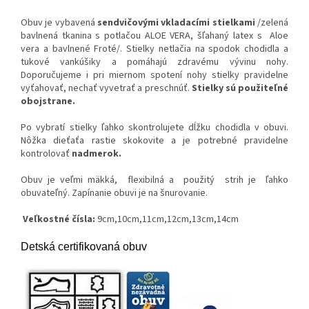
Obuv je vybavená
sendvičovými vkladacími stielkami
/zelená
bavlnená tkanina s potlačou ALOE VERA, šľahaný latex s Aloe
vera a bavlnené Froté/. Stielky netlačia na spodok chodidla a
tukové vankúšiky a pomáhajú zdravému vývinu nohy.
Doporučujeme i pri miernom spotení nohy stielky pravidelne
vyťahovať, nechať vyvetrať a preschnúť.
Stielky sú použiteľné
obojstrane.
Po vybratí stielky ľahko skontrolujete dĺžku chodidla v obuvi.
Nôžka dieťaťa rastie skokovite a je potrebné pravidelne
kontrolovať
nadmerok.
Obuv je veľmi mäkká, flexibilná a použitý strih je ľahko
obuvateľný. Zapínanie obuvi je na šnurovanie.
Veľkostné čísla:
9cm,10cm,11cm,12cm,13cm,14cm
Detská certifikovaná obuv