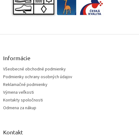
Z
á
p
ä
Informácie
t
Všeobecné obchodné podmienky
i
Podmienky ochrany osobných údajov
e
Reklamačné podmienky
Výmena veľkosti
Kontakty spoločnosti
Odmena za nákup
Kontakt