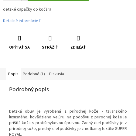
detské capačky do kočára
Detailné informácie
OPÝTAŤ SA
STRÁŽIŤ
ZDIEĽAŤ
Popis
Podobné (1)
Diskusia
Podrobný popis
Detská obuv je vyrobená z prírodnej kože - talianského
luxusného, hovädzieho velúru. Na podošvu z prírodnej kože je
prišitá koža s protišmykovou úpravou. Zadný diel podšívky je z
prírodnej kože, predný diel podšívky je z netkanej textílie SUPER
ROYAL.