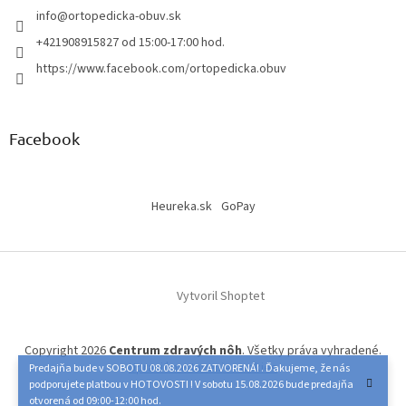
info
@
ortopedicka-obuv.sk
+421908915827 od 15:00-17:00 hod.
https://www.facebook.com/ortopedicka.obuv
Facebook
Heureka.sk
GoPay
Vytvoril Shoptet
Copyright 2026
Centrum zdravých nôh
. Všetky práva vyhradené.
Upraviť nastavenie cookies
Predajňa bude v SOBOTU 08.08.2026 ZATVORENÁ! . Ďakujeme, že nás
podporujete platbou v HOTOVOSTI ! V sobotu 15.08.2026 bude predajňa
otvorená od 09:00-12:00 hod.