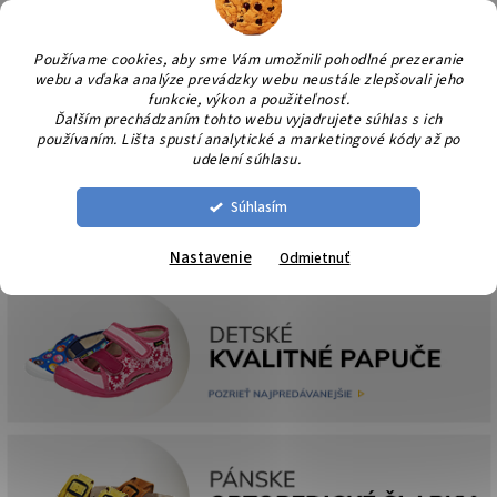
Prejsť
NÁK
na
KOŠÍ
obsah
Používame cookies, aby sme Vám umožnili pohodlné prezeranie
webu a vďaka analýze prevádzky webu neustále zlepšovali jeho
funkcie, výkon a použiteľnosť.
Ďalším prechádzaním tohto webu vyjadrujete súhlas s ich
používaním. Lišta spustí analytické a marketingové kódy až po
udelení súhlasu.
Súhlasím
Nastavenie
Odmietnuť