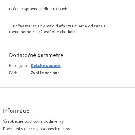
Určenie správnej veľkosti obuvi:
1. Počas merania by malo dieťa stáť mierne od seba a
rovnomerne zaťažovať obe chodidlá
Dodatočné parametre
Kategória
:
Detské papuče
EAN
:
Zvoľte variant
Z
á
p
ä
Informácie
t
Všeobecné obchodné podmienky
i
Podmienky ochrany osobných údajov
e