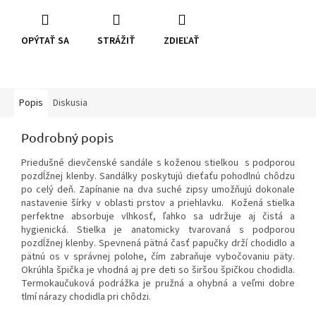
OPÝTAŤ SA
STRÁŽIŤ
ZDIEĽAŤ
Popis
Diskusia
Podrobný popis
Priedušné dievčenské sandále s koženou stielkou s podporou
pozdĺžnej klenby. Sandálky poskytujú dieťaťu pohodlnú chôdzu
po celý deň. Zapínanie na dva suché zipsy umožňujú dokonale
nastavenie šírky v oblasti prstov a priehlavku. Kožená stielka
perfektne absorbuje vlhkosť, ľahko sa udržuje aj čistá a
hygienická. Stielka je anatomicky tvarovaná s podporou
pozdĺžnej klenby. Spevnená pätná časť papučky drží chodidlo a
pätnú os v správnej polohe, čím zabraňuje vybočovaniu päty.
Okrúhla špička je vhodná aj pre deti so širšou špičkou chodidla.
Termokaučuková podrážka je pružná a ohybná a veľmi dobre
tlmí nárazy chodidla pri chôdzi.