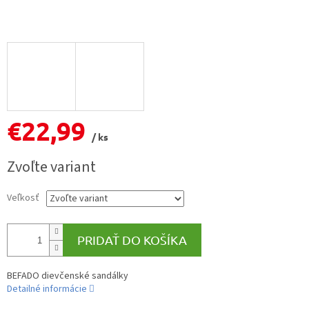
€22,99
/ ks
Jednotková
Zvoľte variant
cena:
Veľkosť
PRIDAŤ DO KOŠÍKA
BEFADO dievčenské sandálky
Detailné informácie