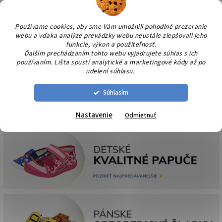
Prejsť
NÁK
na
KOŠÍ
obsah
Používame cookies, aby sme Vám umožnili pohodlné prezeranie
webu a vďaka analýze prevádzky webu neustále zlepšovali jeho
funkcie, výkon a použiteľnosť.
Ďalším prechádzaním tohto webu vyjadrujete súhlas s ich
používaním. Lišta spustí analytické a marketingové kódy až po
udelení súhlasu.
Súhlasím
Nastavenie
Odmietnuť