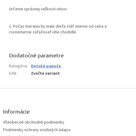
Určenie správnej veľkosti obuvi:
1. Počas merania by malo dieťa stáť mierne od seba a
rovnomerne zaťažovať obe chodidlá
Dodatočné parametre
Kategória
:
Detské papuče
EAN
:
Zvoľte variant
Z
á
p
ä
Informácie
t
Všeobecné obchodné podmienky
i
Podmienky ochrany osobných údajov
e