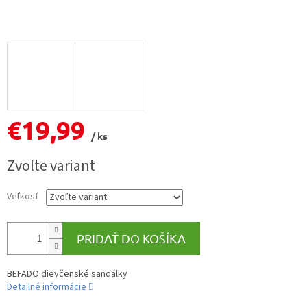
€19,99
/ ks
Jednotková
Zvoľte variant
cena:
Veľkosť
PRIDAŤ DO KOŠÍKA
BEFADO dievčenské sandálky
Detailné informácie