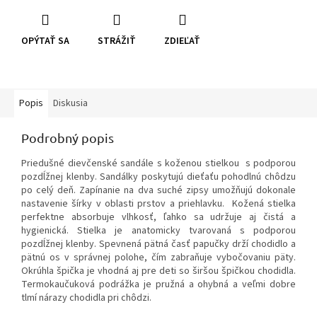
OPÝTAŤ SA
STRÁŽIŤ
ZDIEĽAŤ
Popis
Diskusia
Podrobný popis
Priedušné dievčenské sandále s koženou stielkou s podporou
pozdĺžnej klenby. Sandálky poskytujú dieťaťu pohodlnú chôdzu
po celý deň. Zapínanie na dva suché zipsy umožňujú dokonale
nastavenie šírky v oblasti prstov a priehlavku. Kožená stielka
perfektne absorbuje vlhkosť, ľahko sa udržuje aj čistá a
hygienická. Stielka je anatomicky tvarovaná s podporou
pozdĺžnej klenby. Spevnená pätná časť papučky drží chodidlo a
pätnú os v správnej polohe, čím zabraňuje vybočovaniu päty.
Okrúhla špička je vhodná aj pre deti so širšou špičkou chodidla.
Termokaučuková podrážka je pružná a ohybná a veľmi dobre
tlmí nárazy chodidla pri chôdzi.