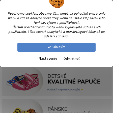
Prejsť
NÁK
na
KOŠÍ
obsah
Používame cookies, aby sme Vám umožnili pohodlné prezeranie
webu a vďaka analýze prevádzky webu neustále zlepšovali jeho
funkcie, výkon a použiteľnosť.
Ďalším prechádzaním tohto webu vyjadrujete súhlas s ich
používaním. Lišta spustí analytické a marketingové kódy až po
udelení súhlasu.
Súhlasím
Nastavenie
Odmietnuť