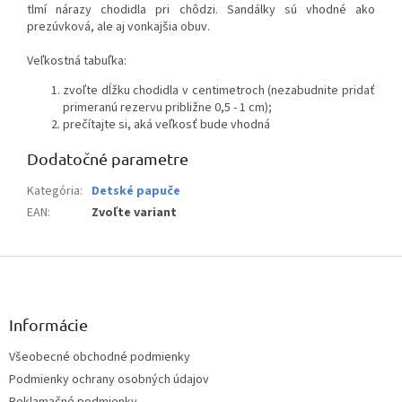
tlmí nárazy chodidla pri chôdzi. Sandálky sú vhodné ako
prezúvková, ale aj vonkajšia obuv.
Veľkostná tabuľka:
zvoľte dĺžku chodidla v centimetroch (nezabudnite pridať
primeranú rezervu približne 0,5 - 1 cm);
prečítajte si, aká veľkosť bude vhodná
Dodatočné parametre
Kategória
:
Detské papuče
EAN
:
Zvoľte variant
Z
á
p
ä
Informácie
t
Všeobecné obchodné podmienky
i
Podmienky ochrany osobných údajov
e