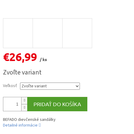
€26,99
/ ks
Jednotková
Zvoľte variant
cena:
Veľkosť
PRIDAŤ DO KOŠÍKA
BEFADO dievčenské sandálky
Detailné informácie