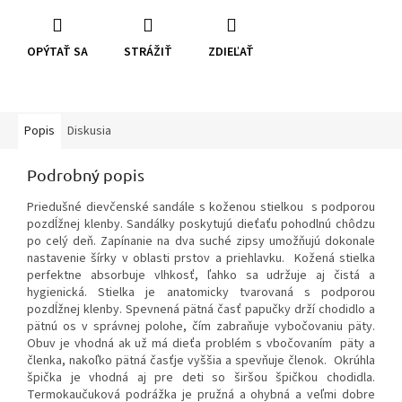
OPÝTAŤ SA
STRÁŽIŤ
ZDIEĽAŤ
Popis
Diskusia
Podrobný popis
Priedušné dievčenské sandále s koženou stielkou s podporou
pozdĺžnej klenby. Sandálky poskytujú dieťaťu pohodlnú chôdzu
po celý deň. Zapínanie na dva suché zipsy umožňujú dokonale
nastavenie šírky v oblasti prstov a priehlavku. Kožená stielka
perfektne absorbuje vlhkosť, ľahko sa udržuje aj čistá a
hygienická. Stielka je anatomicky tvarovaná s podporou
pozdĺžnej klenby. Spevnená pätná časť papučky drží chodidlo a
pätnú os v správnej polohe, čím zabraňuje vybočovaniu päty.
Obuv je vhodná ak už má dieťa problém s vbočovaním päty a
členka, nakoľko pätná časťje vyššia a spevňuje členok. Okrúhla
špička je vhodná aj pre deti so širšou špičkou chodidla.
Termokaučuková podrážka je pružná a ohybná a veľmi dobre