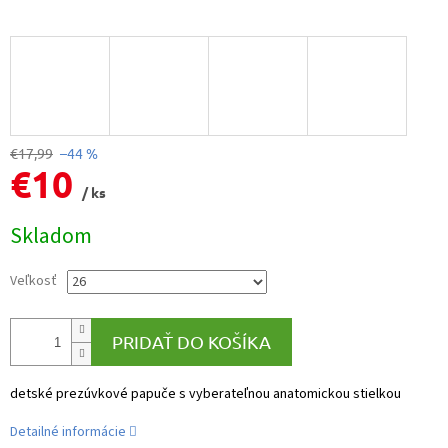
€17,99
–44 %
€10
/ ks
Jednotková
Skladom
cena:
Veľkosť
PRIDAŤ DO KOŠÍKA
detské prezúvkové papuče s vyberateľnou anatomickou stielkou
Detailné informácie