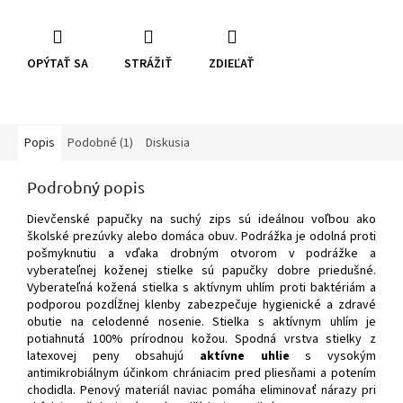
OPÝTAŤ SA
STRÁŽIŤ
ZDIEĽAŤ
Popis
Podobné (1)
Diskusia
Podrobný popis
Dievčenské papučky na suchý zips sú ideálnou voľbou ako
školské prezúvky alebo domáca obuv. Podrážka je odolná proti
pošmyknutiu a vďaka drobným otvorom v podrážke a
vyberateľnej koženej stielke sú papučky dobre priedušné.
Vyberateľná kožená stielka s aktívnym uhlím proti baktériám a
podporou pozdĺžnej klenby zabezpečuje hygienické a zdravé
obutie na celodenné nosenie. Stielka s aktívnym uhlím je
potiahnutá 100% prírodnou kožou.
Spodná vrstva stielky z
latexovej peny obsahujú
aktívne uhlie
s vysokým
antimikrobiálnym účinkom chrániacim pred pliesňami a potením
chodidla. Penový materiál naviac pomáha eliminovať nárazy pri