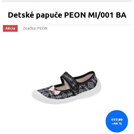
Detské papuče PEON MI/001 BA
Značka:
PEON
Akcia
€17,99
–44 %