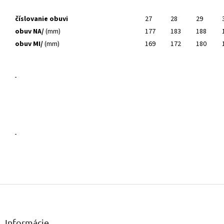
číslovanie obuvi
27
28
29
obuv NA/
(mm)
177
183
188
obuv MI/
(mm)
169
172
180
Z
á
p
ä
Informácie