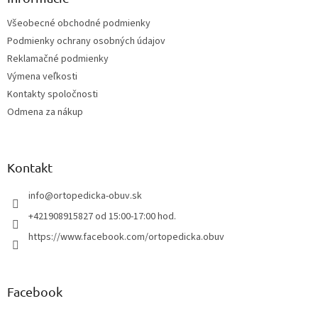
t
Všeobecné obchodné podmienky
i
Podmienky ochrany osobných údajov
e
Reklamačné podmienky
Výmena veľkosti
Kontakty spoločnosti
Odmena za nákup
Kontakt
info
@
ortopedicka-obuv.sk
+421908915827 od 15:00-17:00 hod.
https://www.facebook.com/ortopedicka.obuv
Facebook