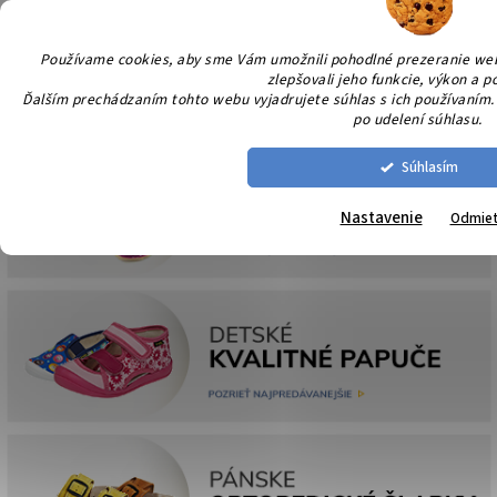
Prejsť
NÁK
na
KOŠÍ
obsah
Používame cookies, aby sme Vám umožnili pohodlné prezeranie we
zlepšovali jeho funkcie, výkon a p
Ďalším prechádzaním tohto webu vyjadrujete súhlas s ich používaním. 
po udelení súhlasu.
Súhlasím
Nastavenie
Odmie