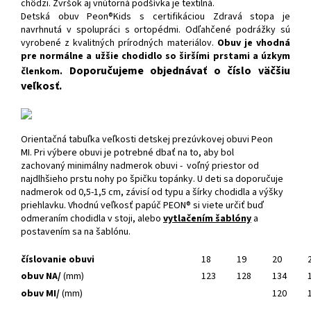
chôdz
i. Zvršok aj vnútorná podšívka je textilná.
Detská obuv Peon®Kids s certifikáciou Zdravá stopa je
navrhnutá v spolupráci s ortopédmi. Odľahčené podrážky sú
vyrobené z kvalitných prírodných materiálov.
Obuv je vhodná
pre normálne a užšie chodidlo so širšími prstami a úzkym
Doporučujeme objednávať o číslo väčšiu
členkom.
veľkosť.
Orientačná tabuľka veľkosti detskej prezúvkovej obuvi Peon
MI. Pri výbere obuvi je potrebné dbať na to, aby bol
zachovaný minimálny nadmerok obuvi - voľný priestor od
najdlhšieho prstu nohy po špičku topánky. U deti sa doporučuje
nadmerok od 0,5-1,5 cm, závisí od typu a šírky chodidla a výšky
priehlavku. Vhodnú veľkosť papúč PEON® si viete určiť buď
odmeraním chodidla v stoji, alebo
vytlačením šablóny
a
postavením sa na šablónu.
číslovanie obuvi
18
19
20
obuv NA/
(mm)
123
128
134
obuv MI/
(mm)
120