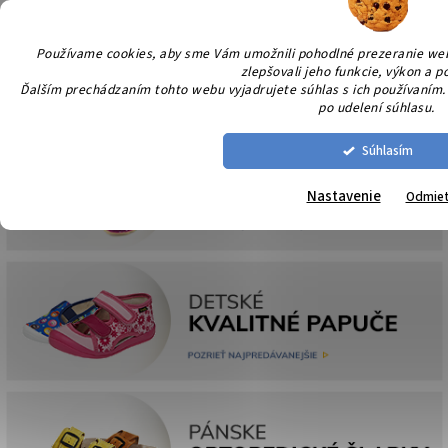
Prejsť
NÁK
na
KOŠÍ
obsah
Používame cookies, aby sme Vám umožnili pohodlné prezeranie we
zlepšovali jeho funkcie, výkon a p
Ďalším prechádzaním tohto webu vyjadrujete súhlas s ich používaním. 
po udelení súhlasu.
Súhlasím
Nastavenie
Odmie