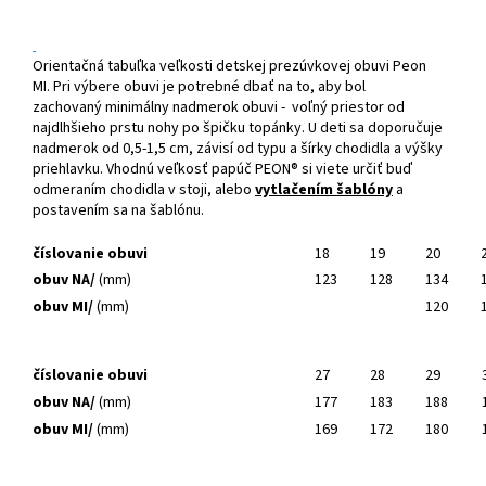
Orientačná tabuľka veľkosti detskej prezúvkovej obuvi Peon
MI. Pri výbere obuvi je potrebné dbať na to, aby bol
zachovaný minimálny nadmerok obuvi - voľný priestor od
najdlhšieho prstu nohy po špičku topánky. U deti sa doporučuje
nadmerok od 0,5-1,5 cm, závisí od typu a šírky chodidla a výšky
priehlavku. Vhodnú veľkosť papúč PEON® si viete určiť buď
odmeraním chodidla v stoji, alebo
vytlačením šablóny
a
postavením sa na šablónu.
číslovanie obuvi
18
19
20
obuv NA/
(mm)
123
128
134
obuv MI/
(mm)
120
číslovanie obuvi
27
28
29
obuv NA/
(mm)
177
183
188
obuv MI/
(mm)
169
172
180