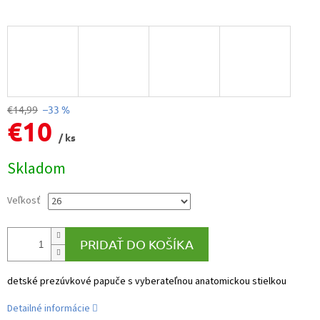
€14,99
–33 %
€10
/ ks
Jednotková
Skladom
cena:
Veľkosť
PRIDAŤ DO KOŠÍKA
detské prezúvkové papuče s vyberateľnou anatomickou stielkou
Detailné informácie