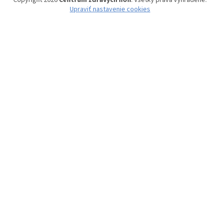
Copyright 2026
Centrum zdravých nôh
. Všetky práva vyhradené.
Upraviť nastavenie cookies