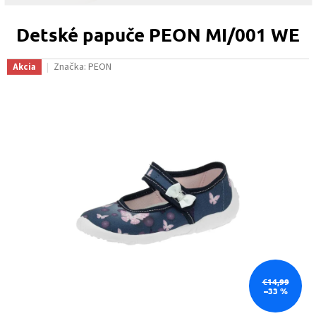
Detské papuče PEON MI/001 WE
Značka:
PEON
Akcia
€14,99
–33 %