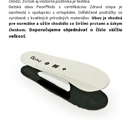
chôdz
i. Zvršok aj vnútorná podšívka je textilná.
Detská obuv Peon®Kids s certifikáciou Zdravá stopa je
navrhnutá v spolupráci s ortopédmi. Odľahčené podrážky sú
vyrobené z kvalitných prírodných materiálov.
Obuv je vhodná
pre normálne a užšie chodidlo so širšími prstami a úzkym
Doporučujeme objednávať o číslo väčšiu
členkom.
veľkosť.