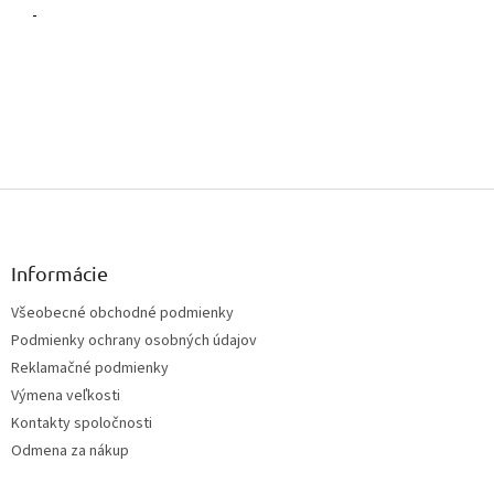
Z
á
p
ä
Informácie
t
Všeobecné obchodné podmienky
i
Podmienky ochrany osobných údajov
e
Reklamačné podmienky
Výmena veľkosti
Kontakty spoločnosti
Odmena za nákup