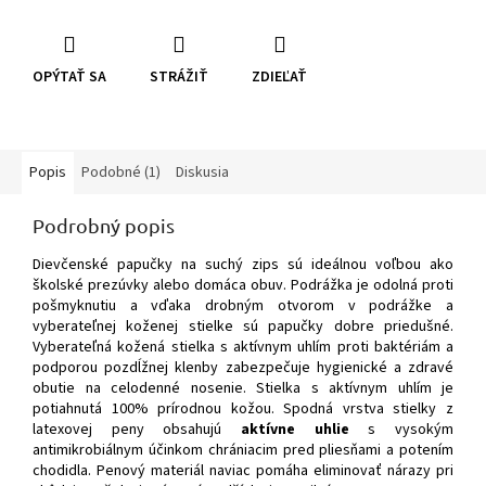
OPÝTAŤ SA
STRÁŽIŤ
ZDIEĽAŤ
Popis
Podobné (1)
Diskusia
Podrobný popis
Dievčenské papučky na suchý zips sú ideálnou voľbou ako
školské prezúvky alebo domáca obuv. Podrážka je odolná proti
pošmyknutiu a vďaka drobným otvorom v podrážke a
vyberateľnej koženej stielke sú papučky dobre priedušné.
Vyberateľná kožená stielka s aktívnym uhlím proti baktériám a
podporou pozdĺžnej klenby zabezpečuje hygienické a zdravé
obutie na celodenné nosenie. Stielka s aktívnym uhlím je
potiahnutá 100% prírodnou kožou.
Spodná vrstva stielky z
latexovej peny obsahujú
aktívne uhlie
s vysokým
antimikrobiálnym účinkom chrániacim pred pliesňami a potením
chodidla. Penový materiál naviac pomáha eliminovať nárazy pri