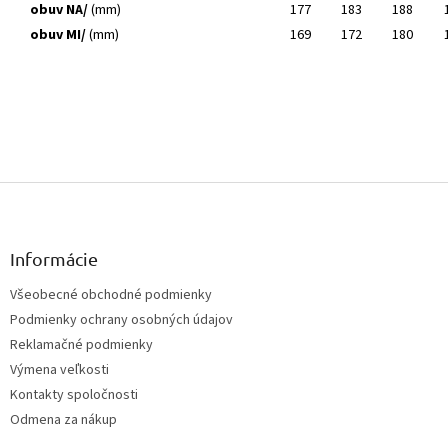
obuv NA/
(mm)
177
183
188
obuv MI/
(mm)
169
172
180
Z
á
p
ä
Informácie
t
Všeobecné obchodné podmienky
i
Podmienky ochrany osobných údajov
e
Reklamačné podmienky
Výmena veľkosti
Kontakty spoločnosti
Odmena za nákup