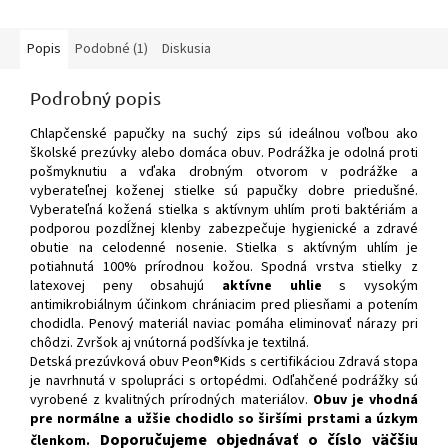
Popis
Podobné (1)
Diskusia
Podrobný popis
Chlapčenské papučky na suchý zips sú ideálnou voľbou ako
školské prezúvky alebo domáca obuv. Podrážka je odolná proti
pošmyknutiu a vďaka drobným otvorom v podrážke a
vyberateľnej koženej stielke sú papučky dobre priedušné.
Vyberateľná kožená stielka s aktívnym uhlím proti baktériám a
podporou pozdĺžnej klenby zabezpečuje hygienické a zdravé
obutie na celodenné nosenie. Stielka s aktívným uhlím je
potiahnutá 100% prírodnou kožou.
Spodná vrstva stielky z
latexovej peny obsahujú
aktívne uhlie
s vysokým
antimikrobiálnym účinkom chrániacim pred pliesňami a potením
chodidla. Penový materiál naviac pomáha eliminovať nárazy pri
chôdz
i. Zvršok aj vnútorná podšívka je textilná.
Detská prezúvková obuv Peon®Kids s certifikáciou Zdravá stopa
je navrhnutá v spolupráci s ortopédmi. Odľahčené podrážky sú
vyrobené z kvalitných prírodných materiálov.
Obuv je vhodná
pre normálne a užšie chodidlo so širšími prstami a úzkym
Doporučujeme objednávať o číslo väčšiu
členkom.