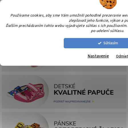
Prejsť
NÁK
na
KOŠÍ
obsah
Používame cookies, aby sme Vám umožnili pohodlné prezeranie we
zlepšovali jeho funkcie, výkon a p
Ďalším prechádzaním tohto webu vyjadrujete súhlas s ich používaním. 
po udelení súhlasu.
Súhlasím
Nastavenie
Odmie