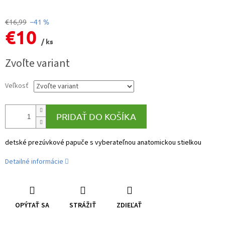
€16,99
–41 %
€10
/ ks
Jednotková
Zvoľte variant
cena:
Veľkosť
PRIDAŤ DO KOŠÍKA
detské prezúvkové papuče s vyberateľnou anatomickou stielkou
Detailné informácie
OPÝTAŤ SA
STRÁŽIŤ
ZDIEĽAŤ