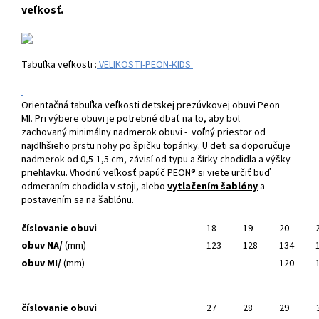
veľkosť.
Tabuľka veľkosti :
VELIKOSTI-PEON-KIDS
Orientačná tabuľka veľkosti detskej prezúvkovej obuvi Peon
MI. Pri výbere obuvi je potrebné dbať na to, aby bol
zachovaný minimálny nadmerok obuvi - voľný priestor od
najdlhšieho prstu nohy po špičku topánky. U deti sa doporučuje
nadmerok od 0,5-1,5 cm, závisí od typu a šírky chodidla a výšky
priehlavku. Vhodnú veľkosť papúč PEON® si viete určiť buď
odmeraním chodidla v stoji, alebo
vytlačením šablóny
a
postavením sa na šablónu.
číslovanie obuvi
18
19
20
obuv NA/
(mm)
123
128
134
obuv MI/
(mm)
120
číslovanie obuvi
27
28
29