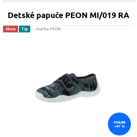
Detské papuče PEON MI/019 RA
Značka:
PEON
Akcia
Tip
€16,99
–41 %