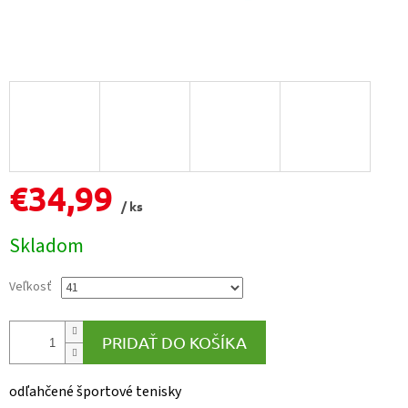
€34,99
/ ks
Jednotková
Skladom
cena:
Veľkosť
PRIDAŤ DO KOŠÍKA
odľahčené športové tenisky