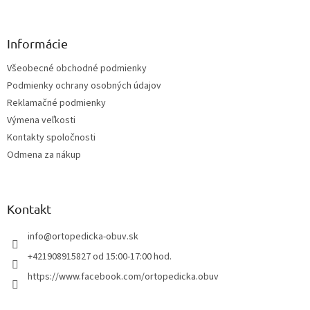
á
p
ä
Informácie
t
Všeobecné obchodné podmienky
i
Podmienky ochrany osobných údajov
e
Reklamačné podmienky
Výmena veľkosti
Kontakty spoločnosti
Odmena za nákup
Kontakt
info
@
ortopedicka-obuv.sk
+421908915827 od 15:00-17:00 hod.
https://www.facebook.com/ortopedicka.obuv