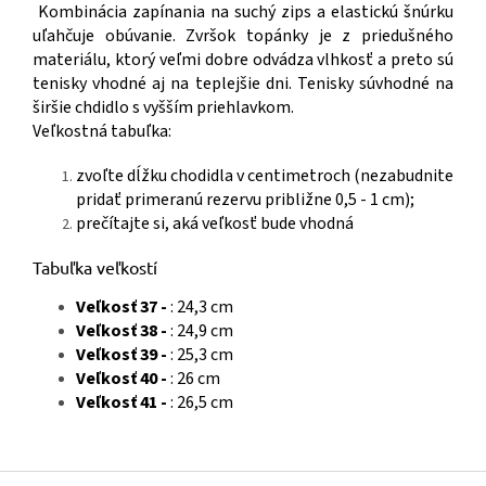
Kombinácia zapínania na suchý zips a elastickú šnúrku
uľahčuje obúvanie. Zvršok topánky je z priedušného
materiálu, ktorý veľmi dobre odvádza vlhkosť a preto sú
tenisky vhodné aj na teplejšie dni. Tenisky súvhodné na
širšie chdidlo s vyšším priehlavkom.
Veľkostná tabuľka:
zvoľte dĺžku chodidla v centimetroch (nezabudnite
pridať primeranú rezervu približne 0,5 - 1 cm);
prečítajte si, aká veľkosť bude vhodná
Tabuľka veľkostí
Veľkosť 37 -
: 24,3 cm
Veľkosť 38 -
: 24,9 cm
Veľkosť 39 -
: 25,3 cm
Veľkosť 40 -
: 26 cm
Veľkosť 41 -
: 26,5 cm
Z