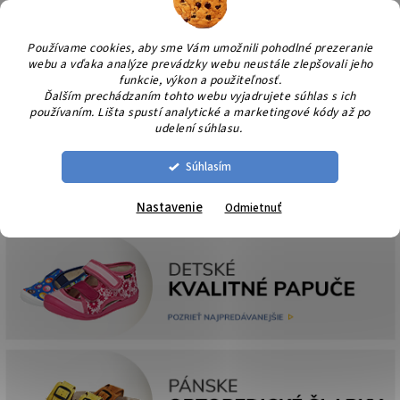
Prejsť
NÁK
na
KOŠÍ
obsah
Používame cookies, aby sme Vám umožnili pohodlné prezeranie
webu a vďaka analýze prevádzky webu neustále zlepšovali jeho
funkcie, výkon a použiteľnosť.
Ďalším prechádzaním tohto webu vyjadrujete súhlas s ich
používaním. Lišta spustí analytické a marketingové kódy až po
udelení súhlasu.
Súhlasím
Nastavenie
Odmietnuť