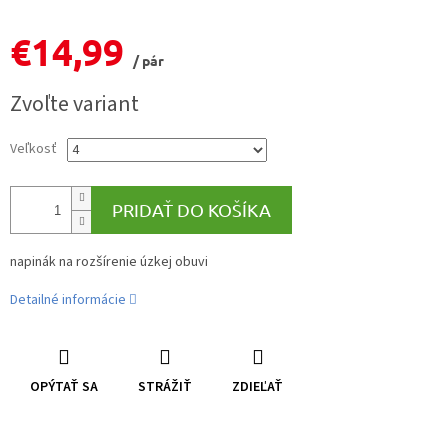
€14,99
/ pár
Jednotková
Zvoľte variant
cena:
Veľkosť
PRIDAŤ DO KOŠÍKA
napinák na rozšírenie úzkej obuvi
Detailné informácie
OPÝTAŤ SA
STRÁŽIŤ
ZDIEĽAŤ