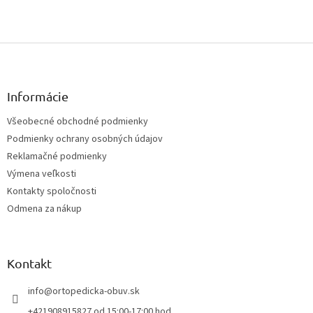
Z
á
p
ä
Informácie
t
Všeobecné obchodné podmienky
i
Podmienky ochrany osobných údajov
e
Reklamačné podmienky
Výmena veľkosti
Kontakty spoločnosti
Odmena za nákup
Kontakt
info
@
ortopedicka-obuv.sk
+421908915827 od 15:00-17:00 hod.