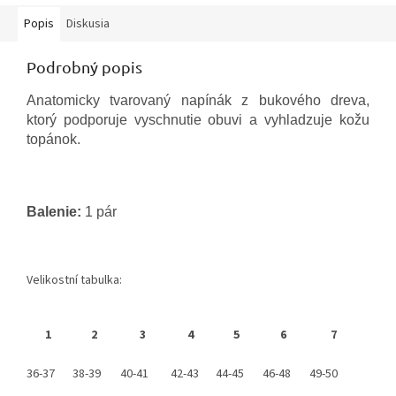
Popis
Diskusia
Podrobný popis
Anatomicky tvarovaný napínák z bukového dreva,
ktorý podporuje vyschnutie obuvi a vyhladzuje kožu
topánok.
Balenie:
1 pár
Velikostní tabulka:
1
2
3
4
5
6
7
36-37
38-39
40-41
42-43
44-45
46-48
49-50
veľk