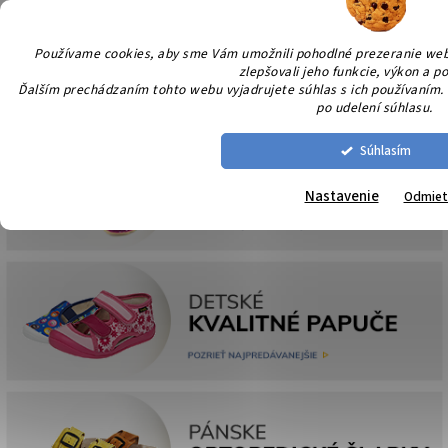
Prejsť
NÁK
na
KOŠÍ
obsah
Používame cookies, aby sme Vám umožnili pohodlné prezeranie we
zlepšovali jeho funkcie, výkon a po
Ďalším prechádzaním tohto webu vyjadrujete súhlas s ich používaním. 
po udelení súhlasu.
Súhlasím
Nastavenie
Odmiet