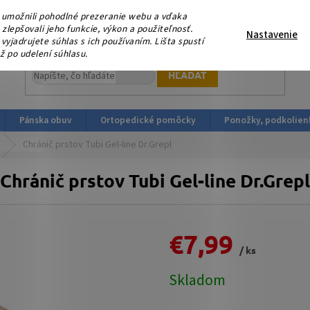
eme, že nás podporujete platbou v HOTOVOSTI ! V sobotu 15.
umožnili pohodlné prezeranie webu a vďaka
ortopedicka-obuv.sk
lepšovali jeho funkcie, výkon a použiteľnosť.
Nastavenie
yjadrujete súhlas s ich používaním. Lišta spustí
ž po udelení súhlasu.
HĽADAŤ
Pánska obuv
Ortopedické pomôcky
Ponožky, podkolien
Chránič prstov Tubi Gel-line Dr.Grepl
Chránič prstov Tubi Gel-line Dr.Grepl
€7,99
/ ks
Jednotková
Skladom
cena: