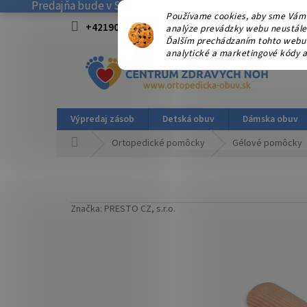
Predajňa bude v SOBOTU 08.08.2026 ZATVORENÁ! . Ďakuj
Prejsť
Používame cookies, aby sme Vám 
na
+421908915827 od 15:00-17:00 hod.
info@
analýze prevádzky webu neustále z
obsah
Ďalším prechádzaním tohto webu v
analytické a marketingové kódy a
Výpredaj zásob
Detská obuv
Dámska obuv
Domov
Ortopedické pomôcky
Gélové pomôcky
Značka:
PRESTO CZ, s.r.o.