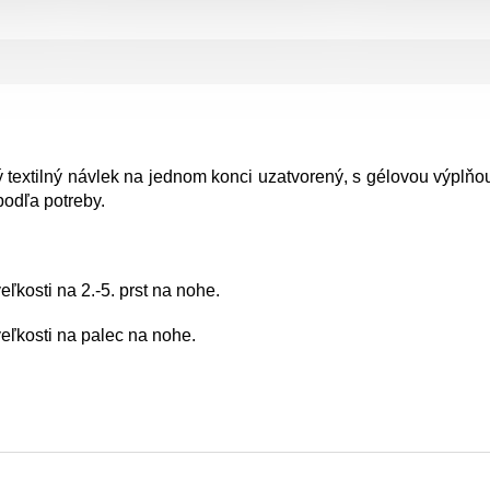
 textilný návlek na jednom konci uzatvorený, s gélovou výplňo
podľa potreby.
kosti na 2.-5. prst na nohe.
osti na palec na nohe.