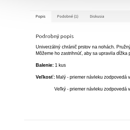
Popis
Podobné (1)
Diskusia
Podrobný popis
Univerzálný chránič prstov na nohách. Pružný
Môžeme ho zastrihnúť, aby sa upravila dĺžka 
Balenie:
1 kus
Veľkosť:
Malý - priemer návleku zodpovedá veľ
Veľký - priemer návleku zodpovedá veľk
Z
á