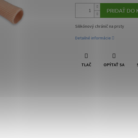
PRIDAŤ DO 
Silikónový chránič na prsty
Detailné informácie
TLAČ
OPÝTAŤ SA