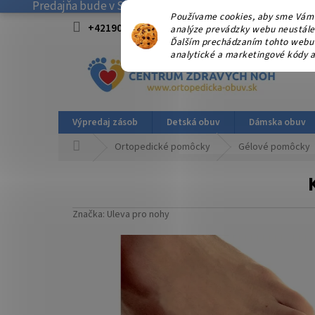
Predajňa bude v SOBOTU 08.08.2026 ZATVORENÁ! . Ďakuj
Prejsť
Používame cookies, aby sme Vám 
na
+421908915827 od 15:00-17:00 hod.
info@
analýze prevádzky webu neustále z
obsah
Ďalším prechádzaním tohto webu v
analytické a marketingové kódy a
Výpredaj zásob
Detská obuv
Dámska obuv
Domov
Ortopedické pomôcky
Gélové pomôcky
Značka:
Uleva pro nohy