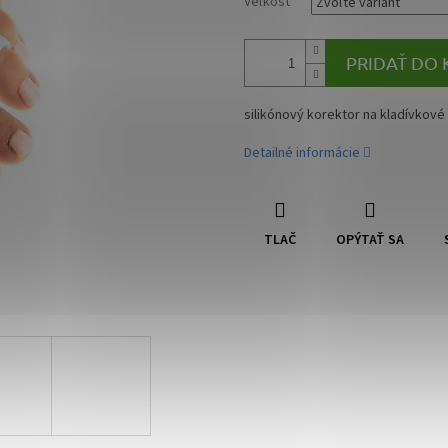
Veľkosť
PRIDAŤ DO 
silikónový korektor na kladívkové
Detailné informácie
TLAČ
OPÝTAŤ SA