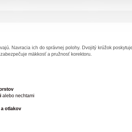
vajú. Navracia ich do správnej polohy. Dvojitý krúžok poskytuje 
i zabezpečuje mäkkosť a pružnosť korektoru.
prstov
i
alebo nechtami
a otlakov