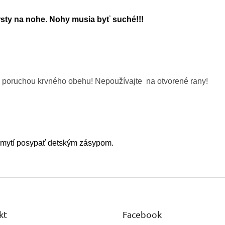
rsty na nohe
.
Nohy musia byť suché!!!
s poruchou krvného obehu! Nepoužívajte na otvorené rany!
umytí posypať detským zásypom.
kt
Facebook