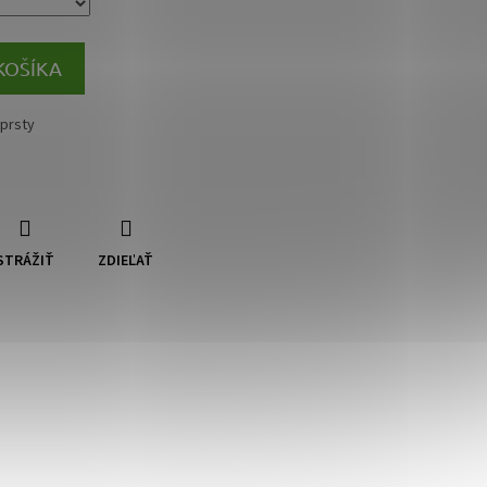
KOŠÍKA
 prsty
STRÁŽIŤ
ZDIEĽAŤ