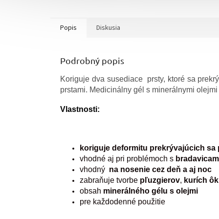
Popis
Diskusia
Podrobný popis
Koriguje dva susediace prsty, ktoré sa prekrý
prstami. Medicinálny gél s minerálnymi olejm
Vlastnosti:
koriguje deformitu prekrývajúcich sa 
vhodné aj pri problémoch s
bradavicam
vhodný
na nosenie cez deň a aj noc
zabraňuje tvorbe
pľuzgierov
,
kurích ôk
obsah
minerálného gélu s olejmi
pre každodenné použitie