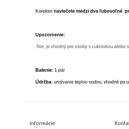
Korektor
navlečete medzi dva ľubovoľné p
Upozornenie:
N
ie je vhodný pre osoby s cukrovkou alebo 
Balenie:
1 pár
Údržba:
umývanie teplou vodou, vhodné po 
Z
á
p
ä
Informácie
Konta