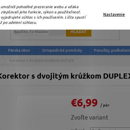
eme, že nás podporujete platbou v HOTOVOSTI ! V sobotu 15.
umožnili pohodlné prezeranie webu a vďaka
ortopedicka-obuv.sk
lepšovali jeho funkcie, výkon a použiteľnosť.
Nastavenie
yjadrujete súhlas s ich používaním. Lišta spustí
ž po udelení súhlasu.
HĽADAŤ
Pánska obuv
Ortopedické pomôcky
Ponožky, podkolien
Korektor s dvojitým krúžkom DUPLEX
Korektor s dvojitým krúžkom DUPLE
€6,99
/ pár
Jednotková
Zvoľte variant
cena: