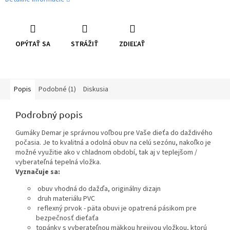
OPÝTAŤ SA
STRÁŽIŤ
ZDIEĽAŤ
Popis
Podobné (1)
Diskusia
Podrobný popis
Gumáky Demar je správnou voľbou pre Vaše dieťa do daždivého
počasia. Je to kvalitná a odolná obuv na celú sezónu, nakoľko je
možné využitie ako v chladnom období, tak aj v teplejšom /
vyberateľná tepelná vložka.
Vyznačuje sa:
obuv vhodná do dažďa, originálny dizajn
druh materiálu PVC
reflexný prvok - päta obuvi je opatrená pásikom pre
bezpečnosť dieťaťa
topánky s vyberateľnou mäkkou hrejivou vložkou, ktorú