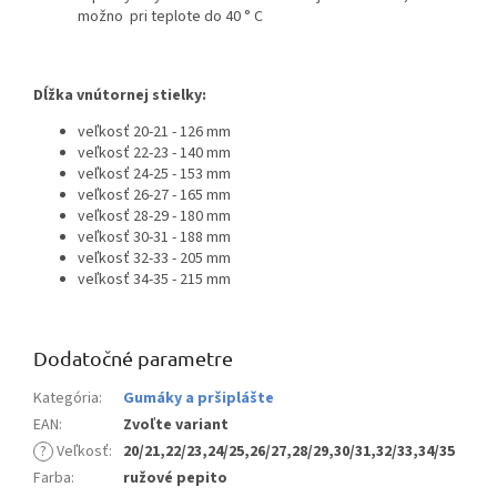
možno pri teplote do 40 ° C
Dĺžka vnútornej stielky:
veľkosť 20-21 - 126 mm
veľkosť 22-23 - 140 mm
veľkosť 24-25 - 153 mm
veľkosť 26-27 - 165 mm
veľkosť 28-29 - 180 mm
veľkosť 30-31 - 188 mm
veľkosť 32-33 - 205 mm
veľkosť 34-35 - 215 mm
Dodatočné parametre
Kategória
:
Gumáky a pršiplášte
EAN
:
Zvoľte variant
?
Veľkosť
:
20/21,22/23,24/25,26/27,28/29,30/31,32/33,34/35
Farba
:
ružové pepito