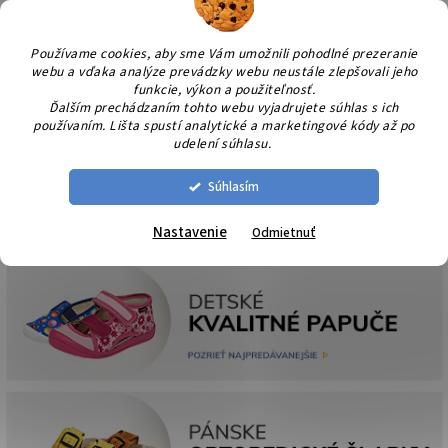
Prejsť
NÁK
na
KOŠÍ
obsah
Používame cookies, aby sme Vám umožnili pohodlné prezeranie
webu a vďaka analýze prevádzky webu neustále zlepšovali jeho
funkcie, výkon a použiteľnosť.
Ďalším prechádzaním tohto webu vyjadrujete súhlas s ich
používaním. Lišta spustí analytické a marketingové kódy až po
udelení súhlasu.
Súhlasím
Nastavenie
Odmietnuť