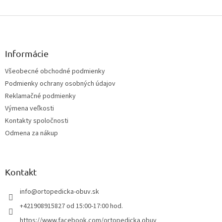
Z
á
p
ä
Informácie
t
Všeobecné obchodné podmienky
i
Podmienky ochrany osobných údajov
e
Reklamačné podmienky
Výmena veľkosti
Kontakty spoločnosti
Odmena za nákup
Kontakt
info
@
ortopedicka-obuv.sk
+421908915827 od 15:00-17:00 hod.
https://www.facebook.com/ortopedicka.obuv