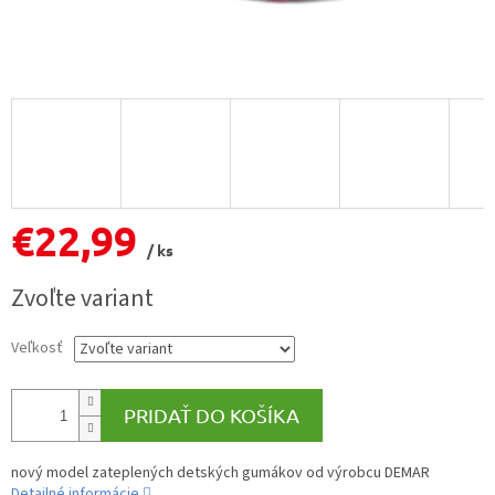
€22,99
/ ks
Jednotková
Zvoľte variant
cena:
Veľkosť
PRIDAŤ DO KOŠÍKA
nový model zateplených detských gumákov od výrobcu DEMAR
Detailné informácie