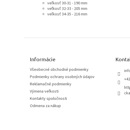
veľkosť 30-31 - 190 mm
veľkosť 32-33 - 205 mm
veľkosť 34-35 - 216 mm
Z
á
p
ä
Informácie
Konta
t
Všeobecné obchodné podmienky
inf
i
Podmienky ochrany osobných údajov
e
+42
Reklamačné podmienky
htt
Výmena veľkosti
cka
Kontakty spoločnosti
Odmena za nákup