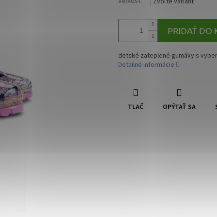
Veľkosť
PRIDAŤ DO 
detské zateplené gumáky s vyber
Detailné informácie
TLAČ
OPÝTAŤ SA