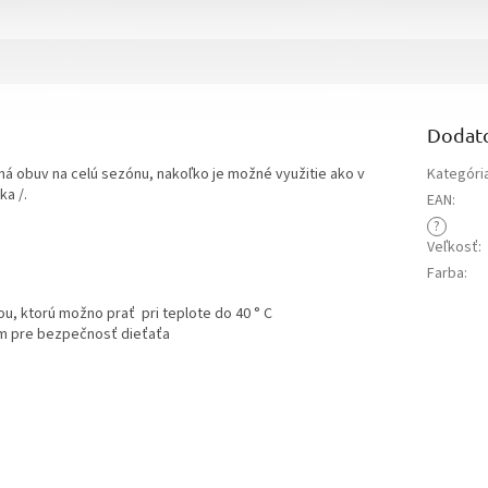
Dodat
ná obuv na celú sezónu, nakoľko je možné využitie ako v
Kategóri
ka /.
EAN
:
?
Veľkosť
:
Farba
:
u, ktorú možno prať pri teplote do 40 ° C
om pre bezpečnosť dieťaťa