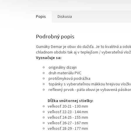
Popis
Diskusia
Podrobný popis
Gumáky Demar je obuv do dažďa. Je to kvalitná a odol
chladnom obdobi tak aj v teplejšom / vyberateľná vlož
Vyznačuje sa:
originálny dizajn
druh materiálu PVC
protišmyková podrážka
topánky s vyberateľnou mäkkou hrejivou vložko
reflexný prvok - päta obuvi je vybavená pásik
Dĺžka vnútornej stielky:
veľkosť 20-21 - 130 mm
veľkosť 22-23 - 144 mm
veľkosť 24-25 - 155 mm
veľkosť 26-27 - 167 mm
veľkosť 28-29 - 177 mm