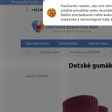
Predajňa bude v SOBOTU 08.08.2026 ZATVORENÁ! . Ďakuj
Prejsť
Používame cookies, aby sme Vám 
na
+421908915827 od 15:00-17:00 hod.
info@
analýze prevádzky webu neustále z
obsah
Ďalším prechádzaním tohto webu v
analytické a marketingové kódy a
Výpredaj zásob
Detská obuv
Dámska obuv
Domov
Detská obuv
Gumáky a pršiplášte
D
Detské gumák
Značka:
DEMAR