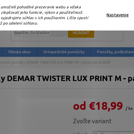
eme, že nás podporujete platbou v HOTOVOSTI ! V sobotu 15.
umožnili pohodlné prezeranie webu a vďaka
ortopedicka-obuv.sk
lepšovali jeho funkcie, výkon a použiteľnosť.
Nastavenie
yjadrujete súhlas s ich používaním. Lišta spustí
ž po udelení súhlasu.
HĽADAŤ
Pánska obuv
Ortopedické pomôcky
Ponožky, podkolien
etské gumáky DEMAR TWISTER LUX PRINT M - pávie perá 0038
y DEMAR TWISTER LUX PRINT M - pá
od
€18,99
/ ks
Jednotková
Zvoľte variant
cena: