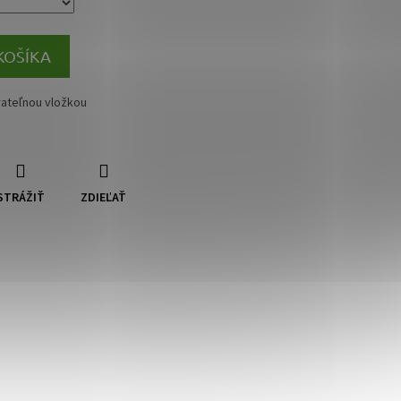
KOŠÍKA
ateľnou vložkou
STRÁŽIŤ
ZDIEĽAŤ