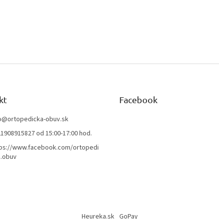
kt
Facebook
o
@
ortopedicka-obuv.sk
1908915827 od 15:00-17:00 hod.
ps://www.facebook.com/ortopedi
.obuv
Heureka.sk
GoPay