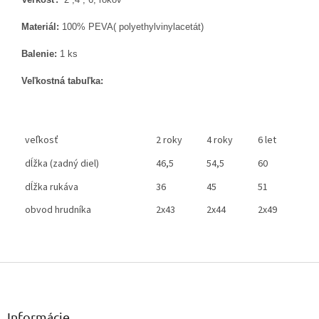
Materiál:
100% PEVA( polyethylvinylacetát)
Balenie:
1 ks
Veľkostná tabuľka:
veľkosť
2 roky
4 roky
6 let
dĺžka (zadný diel)
46,5
54,5
60
dĺžka rukáva
36
45
51
obvod hrudníka
2x43
2x44
2x49
Z
á
p
ä
Informácie