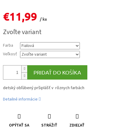
€11,99
/ ks
Jednotková
Zvoľte variant
cena:
Farba
Veľkosť
PRIDAŤ DO KOŠÍKA
detský obľúbený pršiplášť v rôznych farbách
Detailné informácie
OPÝTAŤ SA
STRÁŽIŤ
ZDIEĽAŤ