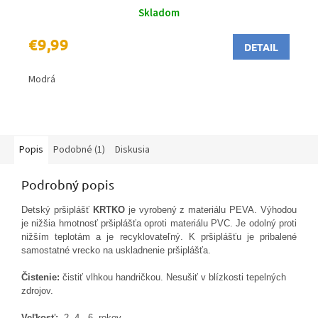
Skladom
€9,99
DETAIL
Modrá
Popis
Podobné (1)
Diskusia
Podrobný popis
Detský pršiplášť
KRTKO
je vyrobený z materiálu PEVA. Výhodou
je nižšia hmotnosť pršiplášťa oproti materiálu PVC. Je odolný proti
nižším teplotám a je recyklovateľný. K pršiplášťu je pribalené
samostatné vrecko na uskladnenie pršiplášťa.
Čistenie:
čistiť vlhkou handričkou. Nesušiť v blízkosti tepelných
zdrojov.
Veľkosť:
2 ,4 , 6, rokov