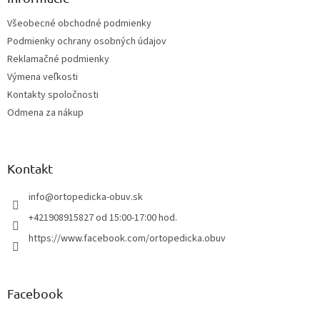
t
Všeobecné obchodné podmienky
i
Podmienky ochrany osobných údajov
e
Reklamačné podmienky
Výmena veľkosti
Kontakty spoločnosti
Odmena za nákup
Kontakt
info
@
ortopedicka-obuv.sk
+421908915827 od 15:00-17:00 hod.
https://www.facebook.com/ortopedicka.obuv
Facebook