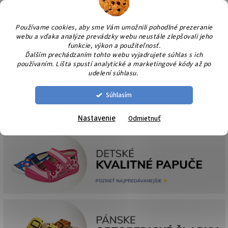
Prejsť
NÁK
na
KOŠÍ
obsah
Používame cookies, aby sme Vám umožnili pohodlné prezeranie
webu a vďaka analýze prevádzky webu neustále zlepšovali jeho
funkcie, výkon a použiteľnosť.
Ďalším prechádzaním tohto webu vyjadrujete súhlas s ich
používaním. Lišta spustí analytické a marketingové kódy až po
udelení súhlasu.
Súhlasím
Nastavenie
Odmietnuť