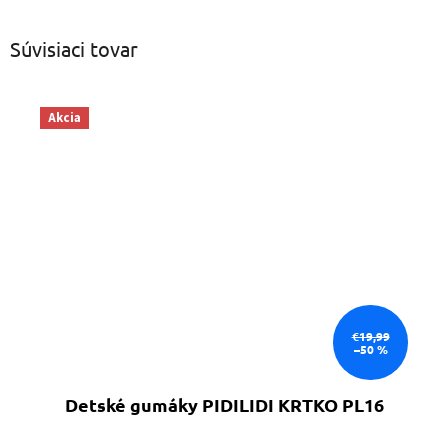
Súvisiaci tovar
Akcia
€19,99
–50 %
Detské gumáky PIDILIDI KRTKO PL16