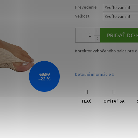
Prevedenie
Veľkosť
PRIDAŤ DO 
Korektor vybočeného palca pre d
€8,99
Detailné informácie
–22 %
TLAČ
OPÝTAŤ SA