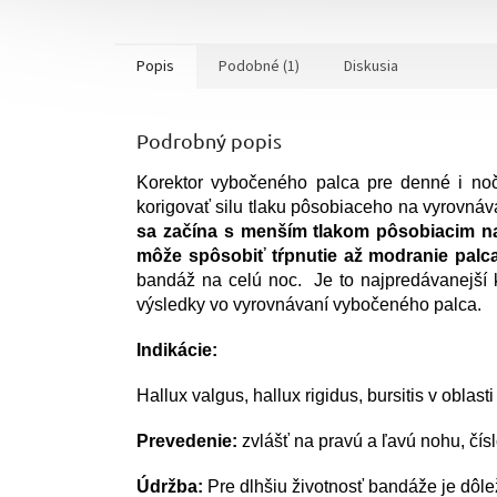
Popis
Podobné (1)
Diskusia
Podrobný popis
Korektor vybočeného palca pre denné i noč
korigovať silu tlaku pôsobiaceho na vyrovnáv
sa začína s menším tlakom pôsobiacim na
môže spôsobiť tŕpnutie až modranie palca
bandáž na celú noc. Je to najpredávanejší k
výsledky vo vyrovnávaní vybočeného palca.
Indikácie:
Hallux valgus, hallux rigidus, bursitis v oblas
Prevedenie:
zvlášť na pravú a ľavú nohu, čís
Údržba:
Pre dlhšiu životnosť bandáže je dôlež