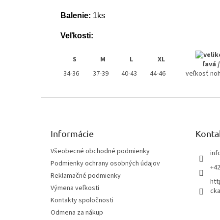
Balenie:
1ks
Veľkosti:
S
M
L
XL
ľavá 
34-36
37-39
40-43
44-46
veľkosť noh
Z
á
p
ä
Informácie
Konta
t
Všeobecné obchodné podmienky
inf
i
Podmienky ochrany osobných údajov
e
+42
Reklamačné podmienky
htt
Výmena veľkosti
cka
Kontakty spoločnosti
Odmena za nákup