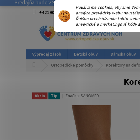
Predajňa bude v SOBOTU 08.08.2026 ZATVORENÁ! . Ďakuj
Prejsť
Používame cookies, aby sme Vám 
na
+421908915827 od 15:00-17:00 hod.
info@
analýze prevádzky webu neustále z
obsah
Ďalším prechádzaním tohto webu v
analytické a marketingové kódy a
Výpredaj zásob
Detská obuv
Dámska obuv
Domov
Ortopedické pomôcky
Korektory na def
Kore
Značka:
SANOMED
Akcia
Tip