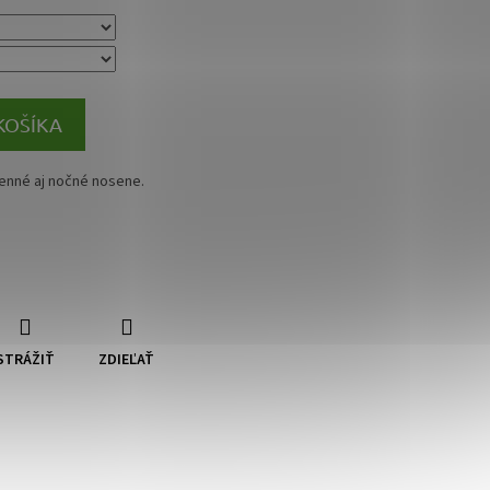
KOŠÍKA
enné aj nočné nosene.
STRÁŽIŤ
ZDIEĽAŤ