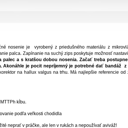
né nosenie je vyrobený z priedušného materiálu z mikrovlák
anie palca. Zapínanie na suchý zips poskytuje možnosť nastav
 palec a s kratšou dobou nosenia. Začať treba postupne
. Akonáhle je pocit nepríjemný je potrebné dať bandáž z 
orektor na hallux valgus na trhu. Má najlepšie referencie o
ti MTTPh kĺbu.
lovanie podľa veľkosti chodidla
ité neprať v práčke, ale len v rukách a nepoužívať aviváž!