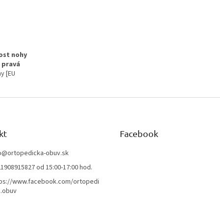
/ pravá
y [EU
kt
Facebook
o
@
ortopedicka-obuv.sk
1908915827 od 15:00-17:00 hod.
ps://www.facebook.com/ortopedi
.obuv