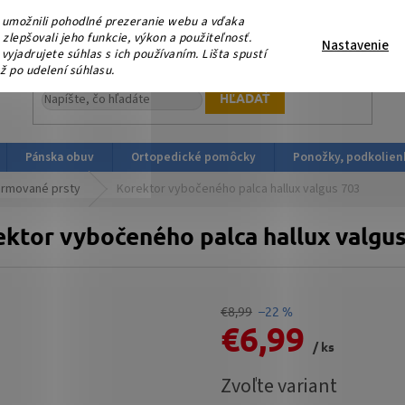
eme, že nás podporujete platbou v HOTOVOSTI ! V sobotu 15.
umožnili pohodlné prezeranie webu a vďaka
ortopedicka-obuv.sk
lepšovali jeho funkcie, výkon a použiteľnosť.
Nastavenie
yjadrujete súhlas s ich používaním. Lišta spustí
ž po udelení súhlasu.
HĽADAŤ
Pánska obuv
Ortopedické pomôcky
Ponožky, podkolien
ormované prsty
Korektor vybočeného palca hallux valgus 703
ktor vybočeného palca hallux valgu
€8,99
–22 %
€6,99
/ ks
Jednotková
Zvoľte variant
cena: