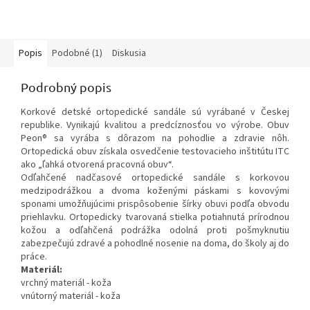
Popis
Podobné (1)
Diskusia
Podrobný popis
Korkové detské ortopedické sandále sú vyrábané v Českej
republike. Vynikajú kvalitou a predcíznosťou vo výrobe. Obuv
Peon® sa vyrába s dôrazom na pohodlie a zdravie nôh.
Ortopedická obuv získala osvedčenie testovacieho inštitútu ITC
ako „ľahká otvorená pracovná obuv“.
Odľahčené nadčasové ortopedické sandále s korkovou
medzipodrážkou a dvoma koženými páskami s kovovými
sponami umožňujúcimi prispôsobenie šírky obuvi podľa obvodu
priehlavku. Ortopedicky tvarovaná stielka potiahnutá prírodnou
kožou a odľahčená podrážka odolná proti pošmyknutiu
zabezpečujú zdravé a pohodlné nosenie na doma, do školy aj do
práce.
Materiál:
vrchný materiál - koža
vnútorný materiál - koža