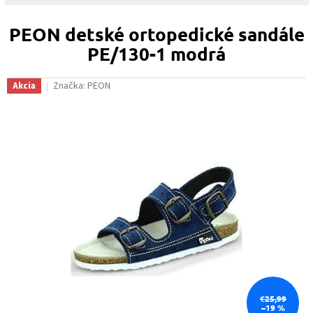
PEON detské ortopedické sandále
PE/130-1 modrá
Značka:
PEON
Akcia
€25,99
–19 %