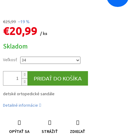
€25,99
–19 %
€20,99
/ ks
Jednotková
Skladom
cena:
Veľkosť
PRIDAŤ DO KOŠÍKA
detské ortopedické sandále
Detailné informácie
OPÝTAŤ SA
STRÁŽIŤ
ZDIEĽAŤ