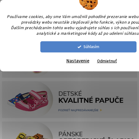
Prejsť
NÁK
na
KOŠÍ
obsah
Používame cookies, aby sme Vám umožnili pohodlné prezeranie webu
prevádzky webu neustále zlepšovali jeho funkcie, výkon a použ
Ďalším prechádzaním tohto webu vyjadrujete súhlas s ich používaním
analytické a marketingové kódy až po udelení súhlasu
Súhlasím
Nastavenie
Odmietnuť