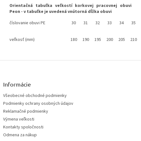
Orientačná tabuľka veľkostí korkovej pracovnej obuvi
Peon - v tabuľke je uvedená vnútorná dĺžka obuvi
číslovanie obuvi PE
30
31
32
33
34
35
veľkosť (mm)
180
190
195
200
205
210
Z
á
p
ä
Informácie
t
Všeobecné obchodné podmienky
i
Podmienky ochrany osobných údajov
e
Reklamačné podmienky
Výmena veľkosti
Kontakty spoločnosti
Odmena za nákup