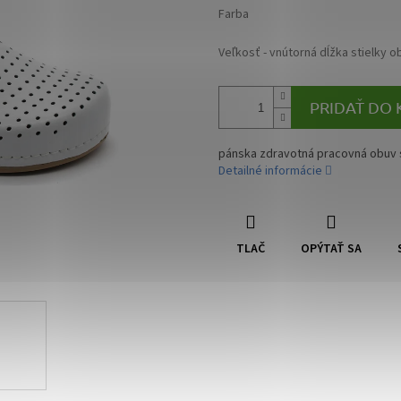
Farba
Veľkosť - vnútorná dĺžka stielky o
PRIDAŤ DO 
pánska zdravotná pracovná obuv s
Detailné informácie
TLAČ
OPÝTAŤ SA