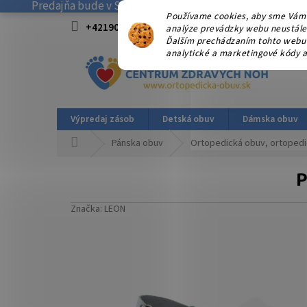
Predajňa bude v SOBOTU 08.08.2026 ZATVORENÁ! . Ďakuj
Prejsť
Používame cookies, aby sme Vám 
na
+421908915827 od 15:00-17:00 hod.
info@
analýze prevádzky webu neustále z
obsah
Ďalším prechádzaním tohto webu v
analytické a marketingové kódy a
Výpredaj zásob
Detská obuv
Dámska obuv
Domov
Pánska obuv
Ortopedická obuv, ortopedi
P
Značka:
LEON