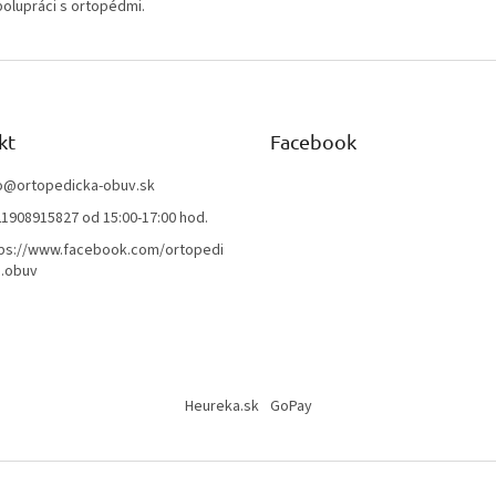
olupráci s ortopédmi.
kt
Facebook
o
@
ortopedicka-obuv.sk
1908915827 od 15:00-17:00 hod.
ps://www.facebook.com/ortopedi
.obuv
Heureka.sk
GoPay