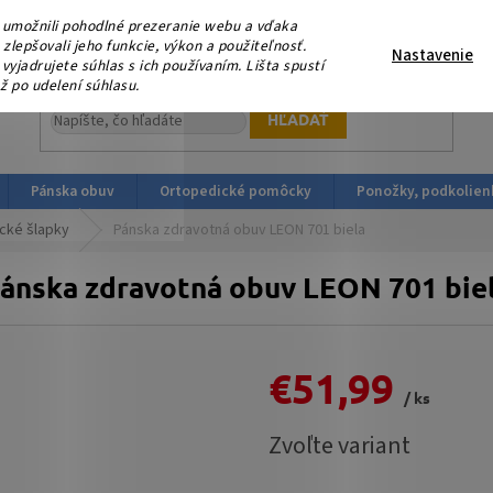
eme, že nás podporujete platbou v HOTOVOSTI ! V sobotu 15.
umožnili pohodlné prezeranie webu a vďaka
ortopedicka-obuv.sk
lepšovali jeho funkcie, výkon a použiteľnosť.
Nastavenie
yjadrujete súhlas s ich používaním. Lišta spustí
ž po udelení súhlasu.
HĽADAŤ
Pánska obuv
Ortopedické pomôcky
Ponožky, podkolien
cké šlapky
Pánska zdravotná obuv LEON 701 biela
ánska zdravotná obuv LEON 701 bie
€51,99
/ ks
Jednotková
Zvoľte variant
cena: