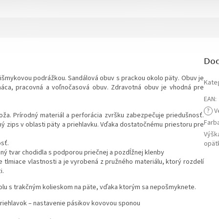
Dod
išmykovou podrážkou. Sandálová obuv s prackou okolo päty. Obuv je
Kate
ca, pracovná a voľnočasová obuv. Zdravotná obuv je vhodná pre
EAN
:
?
V
oža. Prírodný materiál a perforácia zvršku zabezpečuje priedušnosť.
Farb
ý zips v oblasti päty a priehlavku. Vďaka dostatočnému priestoru pre
Výšk
sť.
opät
ý tvar chodidla s podporou priečnej a pozdĺžnej klenby
e tlmiace vlastnosti a je vyrobená z pružného materiálu, ktorý rozdelí
i.
polu s trakčným kolieskom na päte, vďaka ktorým sa nepošmyknete.
í priehlavok – nastavenie pásikov kovovou sponou