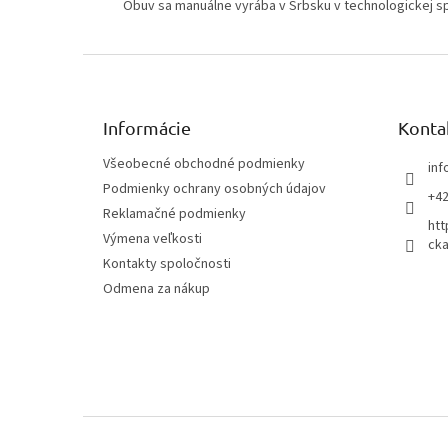
Obuv sa manuálne vyrába v Srbsku v technologickej sp
Z
á
p
ä
Informácie
Konta
t
Všeobecné obchodné podmienky
inf
i
Podmienky ochrany osobných údajov
e
+42
Reklamačné podmienky
htt
Výmena veľkosti
cka
Kontakty spoločnosti
Odmena za nákup