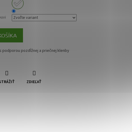
buvi
KOŠÍKA
 podporou pozdĺžnej a priečnej klenby
STRÁŽIŤ
ZDIEĽAŤ