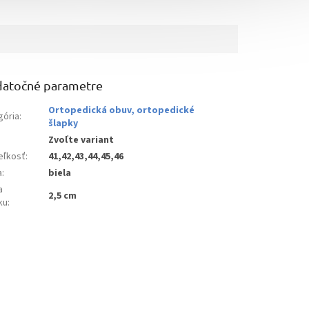
atočné parametre
Ortopedická obuv, ortopedické
gória
:
šlapky
Zvoľte variant
eľkosť
:
41,42,43,44,45,46
a
:
biela
a
2,5 cm
ku
: