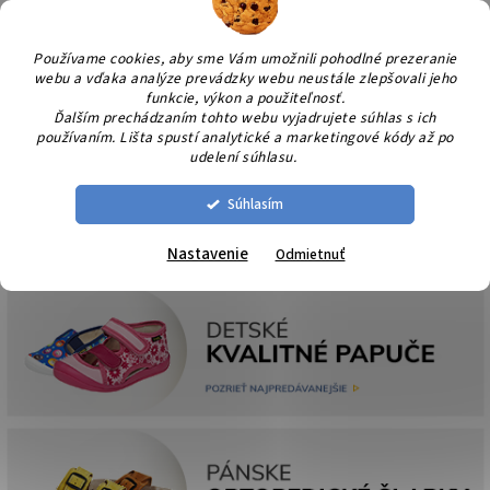
Prejsť
NÁK
na
KOŠÍ
obsah
Používame cookies, aby sme Vám umožnili pohodlné prezeranie
webu a vďaka analýze prevádzky webu neustále zlepšovali jeho
funkcie, výkon a použiteľnosť.
Ďalším prechádzaním tohto webu vyjadrujete súhlas s ich
používaním. Lišta spustí analytické a marketingové kódy až po
udelení súhlasu.
Súhlasím
Nastavenie
Odmietnuť