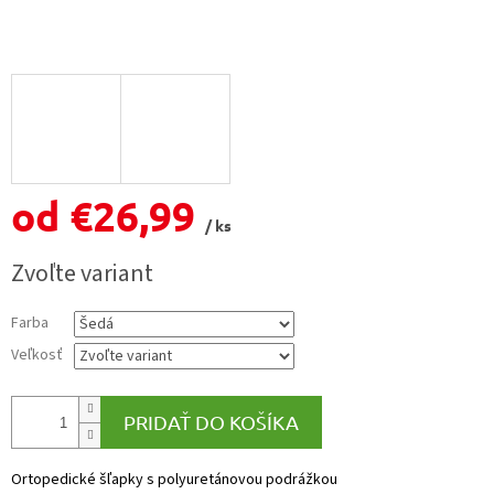
od
€26,99
/ ks
Jednotková
Zvoľte variant
cena:
Farba
Veľkosť
PRIDAŤ DO KOŠÍKA
Ortopedické šľapky s polyuretánovou podrážkou