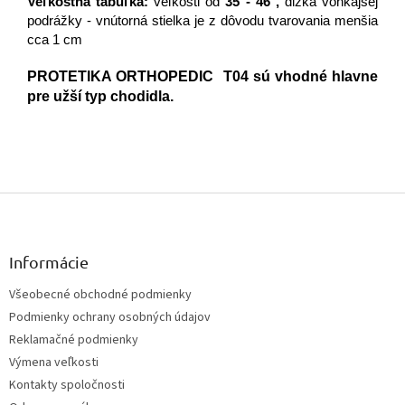
Veľkostná tabuľka:
veľkosti od
35 - 46 ,
dĺžka vonkajšej
podrážky - vnútorná stielka je z dôvodu tvarovania menšia
cca 1 cm
PROTETIKA ORTHOPEDIC T04 sú vhodné hlavne
pre užší typ chodidla.
Z
á
p
ä
Informácie
t
Všeobecné obchodné podmienky
i
Podmienky ochrany osobných údajov
e
Reklamačné podmienky
Výmena veľkosti
Kontakty spoločnosti