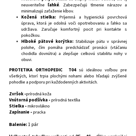
neuveriteľne
ľahké
. Zabezpečujú tlmenie nárazov a
minimalizujú zaťaženie kĺbov.
Kožená stielka:
Príjemná a hygienická povrchová
úprava, ktorá je odolná voči opotrebovaniu a ľahko sa
udržiava. Zaručuje komfortný pocit pri kontakte s
pokožkou.
Hlboké pätové korýtko:
Stabilizuje pätu v správnej
polohe, čím pomáha predchádzať pronácii (vtáčaniu
chodidla dovnútra) a zlepšuje celkovú stabilitu nohy v
obuvi.
PROTETIKA ORTHOPEDIC T04
sú ideálnou voľbou pre
všetkých, ktorí trpia plochými nohami alebo hľadajú zvýšené
pohodlie a podporu pri každodenných aktivitách.
Zvršok -
prírodná koža
Vnútorná podšívka -
prírodná textília
Stielka -
mikrovlákno
Zapínanie -
pracka
Balenie:
1 pár