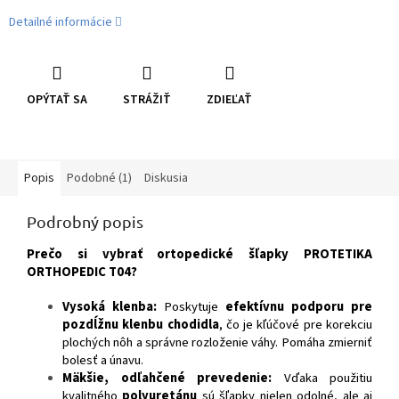
Detailné informácie
OPÝTAŤ SA
STRÁŽIŤ
ZDIEĽAŤ
Popis
Podobné (1)
Diskusia
Podrobný popis
Prečo si vybrať ortopedické šľapky PROTETIKA
ORTHOPEDIC T04?
Vysoká klenba:
Poskytuje
efektívnu podporu pre
pozdĺžnu klenbu chodidla
, čo je kľúčové pre korekciu
plochých nôh a správne rozloženie váhy. Pomáha zmierniť
bolesť a únavu.
Mäkšie, odľahčené prevedenie:
Vďaka použitiu
kvalitného
polyuretánu
sú šľapky nielen odolné, ale aj