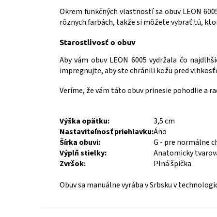
Okrem funkčných vlastností sa obuv LEON 6005
rôznych farbách, takže si môžete vybrať tú, kto
Starostlivosť o obuv
Aby vám obuv LEON 6005 vydržala čo najdlhšie,
impregnujte, aby ste chránili kožu pred vlhkosť
Veríme, že vám táto obuv prinesie pohodlie a r
Výška opätku:
3,5 cm
Nastaviteľnosť priehlavku:
Áno
Šírka obuvi:
G - pre normálne c
Výplň stielky:
Anatomicky tvarov
Zvršok:
Plná špička
Obuv sa manuálne vyrába v Srbsku v technologic
Z