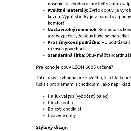
nosenie. Je vhodná aj pre ľudí s hallux v
Kvalitné materiály
: Zvršok obuvi je vyr
kožou. Výplň stielky je z pamäťovej peny
komfort.
Nastaviteľný remienok
: Remienok s kov
a zabezpečuje, že obuv bude pevne sedieť
Protišmyková podrážka
: PU podrážka 
rôznych povrchoch.
Štandardná šírka
: Obuv má štandardnú ší
Pre koho je obuv LEON 6005 určená?
Táto obuv je vhodná pre každého, kto hľadá po
ľudia s problémami s chodidlami, ako napríklad:
Hallux valgus (vybočený palec)
Plochá noha
Bolesti chodidiel
Unavené nohy
Štýlový dizajn