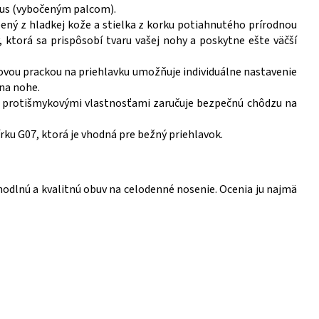
algus (vybočeným palcom).
obený z hladkej kože a stielka z korku potiahnutého prírodnou
, ktorá sa prispôsobí tvaru vašej nohy a poskytne ešte väčší
ovou prackou na priehlavku umožňuje individuálne nastavenie
 na nohe.
s protišmykovými vlastnosťami zaručuje bezpečnú chôdzu na
rku G07, ktorá je vhodná pre bežný priehlavok.
hodlnú a kvalitnú obuv na celodenné nosenie. Ocenia ju najmä