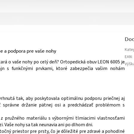
Dod
Kate
e a podpora pre vaše nohy
EAN
:
tará o vaše nohy po celý deň? Ortopedická obuv LEON 6005 je
Výšk
ajn s funkčnými prvkami, ktoré zabezpečia vašim nohám
vrhnutá tak, aby poskytovala optimálnu podporu priečnej aj
ť správne držanie pätnej osi a predchádzať problémom s
a z pružného materiálu s výbornými tlmiacimi vlastnosťami
i. Vaše nohy sa tak neunavia ani po dlhom dni.
točný priestor pre prsty, čo je dôležité pre zdravé a pohodlné