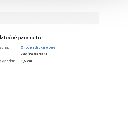
atočné parametre
gória
:
Ortopedická obuv
Zvoľte variant
a opätku
:
3,5 cm