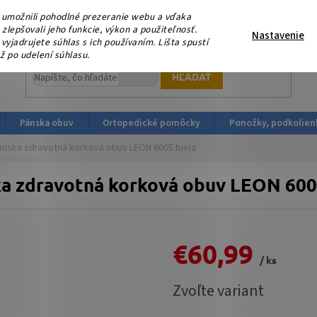
eme, že nás podporujete platbou v HOTOVOSTI ! V sobotu 15.
umožnili pohodlné prezeranie webu a vďaka
ortopedicka-obuv.sk
lepšovali jeho funkcie, výkon a použiteľnosť.
Nastavenie
yjadrujete súhlas s ich používaním. Lišta spustí
ž po udelení súhlasu.
HĽADAŤ
Pánska obuv
Ortopedické pomôcky
Ponožky, podkolien
mska zdravotná korková obuv LEON 6005 biela
 zdravotná korková obuv LEON 600
€60,99
/ ks
Jednotková
Zvoľte variant
cena: