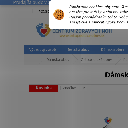
Predajňa bude v SOBOTU 08.08.2026 ZATVORENÁ! . Ďakuj
Prejsť
Používame cookies, aby sme Vám 
na
+421908915827 od 15:00-17:00 hod.
info@
analýze prevádzky webu neustále z
obsah
Ďalším prechádzaním tohto webu v
analytické a marketingové kódy a
Výpredaj zásob
Detská obuv
Dámska obuv
Domov
Dámska obuv
Ortopedická obuv
Dá
Dámska
Novinka
Značka:
LEON