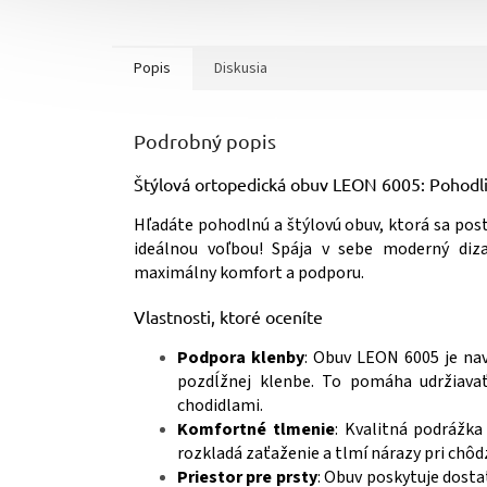
Popis
Diskusia
Podrobný popis
Štýlová ortopedická obuv LEON 6005: Pohodli
Hľadáte pohodlnú a štýlovú obuv, ktorá sa pos
ideálnou voľbou! Spája v sebe moderný diz
maximálny komfort a podporu.
Vlastnosti, ktoré oceníte
Podpora klenby
: Obuv LEON 6005 je na
pozdĺžnej klenbe. To pomáha udržiava
chodidlami.
Komfortné tlmenie
: Kvalitná podrážk
rozkladá zaťaženie a tlmí nárazy pri chôdz
Priestor pre prsty
: Obuv poskytuje dosta