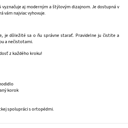
 vyznačuje aj moderným a štýlovým dizajnom. Je dostupná v
rá vám najviac vyhovuje.
 je dôležité sa o ňu správne starať. Pravidelne ju čistite a
ou a nečistotami.
adosť z každého kroku!
hodidlo
aný korok
kej spolupráci s ortopédmi.