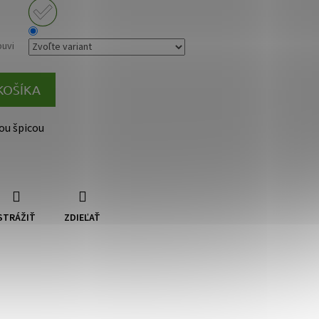
buvi
KOŠÍKA
ou špicou
STRÁŽIŤ
ZDIEĽAŤ