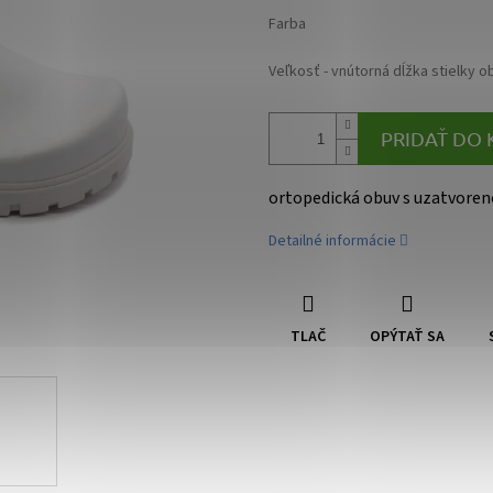
Farba
Veľkosť - vnútorná dĺžka stielky o
PRIDAŤ DO 
ortopedická obuv s uzatvoren
Detailné informácie
TLAČ
OPÝTAŤ SA