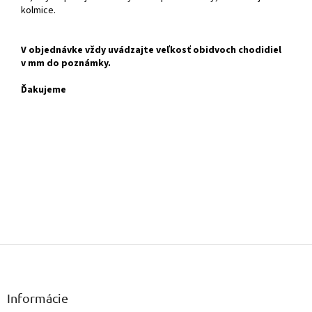
kolmice.
V objednávke vždy uvádzajte veľkosť obidvoch chodidiel
v mm do poznámky.
Ďakujeme
Z
á
p
ä
Informácie