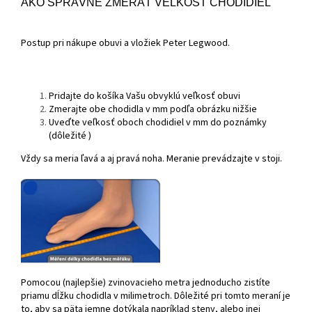
AKO SPRÁVNE ZMERAŤ VEĽKOSŤ CHODIDIEL
Postup pri nákupe obuvi a vložiek Peter Legwood.
Pridajte do košíka Vašu obvyklú veľkosť obuvi
Zmerajte obe chodidla v mm podľa obrázku nižšie
Uveďte veľkosť oboch chodidiel v mm do poznámky
(dôležité )
Vždy sa meria ľavá a aj pravá noha. Meranie prevádzajte v stoji.
Pomocou (najlepšie) zvinovacieho metra jednoducho zistíte
priamu dĺžku chodidla v milimetroch. Dôležité pri tomto meraní je
to, aby sa päta jemne dotýkala napríklad steny, alebo inej