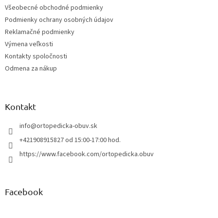
t
Všeobecné obchodné podmienky
i
Podmienky ochrany osobných údajov
e
Reklamačné podmienky
Výmena veľkosti
Kontakty spoločnosti
Odmena za nákup
Kontakt
info
@
ortopedicka-obuv.sk
+421908915827 od 15:00-17:00 hod.
https://www.facebook.com/ortopedicka.obuv
Facebook