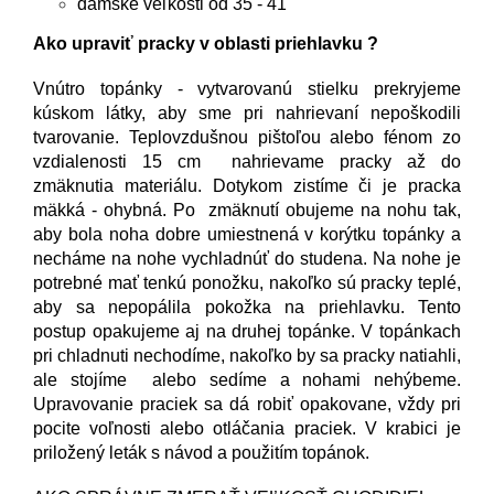
dámske veľkosti od 35 - 41
Ako upraviť pracky v oblasti priehlavku ?
Vnútro topánky - vytvarovanú stielku prekryjeme
kúskom látky, aby sme pri nahrievaní nepoškodili
tvarovanie. Teplovzdušnou pištoľou alebo fénom zo
vzdialenosti 15 cm nahrievame pracky až do
zmäknutia materiálu. Dotykom zistíme či je pracka
mäkká - ohybná. Po zmäknutí obujeme na nohu tak,
aby bola noha dobre umiestnená v korýtku topánky a
necháme na nohe vychladnúť do studena. Na nohe je
potrebné mať tenkú ponožku, nakoľko sú pracky teplé,
aby sa nepopálila pokožka na priehlavku. Tento
postup opakujeme aj na druhej topánke. V topánkach
pri chladnuti nechodíme, nakoľko by sa pracky natiahli,
ale stojíme alebo sedíme a nohami nehýbeme.
Upravovanie praciek sa dá robiť opakovane, vždy pri
pocite voľnosti alebo otláčania praciek. V krabici je
priložený leták s návod a použitím topánok.