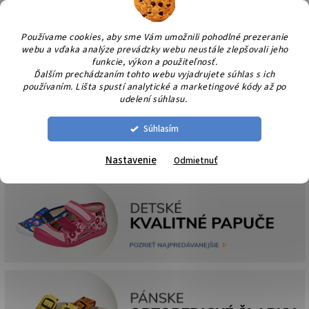
Prejsť
NÁK
na
KOŠÍ
obsah
Používame cookies, aby sme Vám umožnili pohodlné prezeranie
webu a vďaka analýze prevádzky webu neustále zlepšovali jeho
funkcie, výkon a použiteľnosť.
Ďalším prechádzaním tohto webu vyjadrujete súhlas s ich
používaním. Lišta spustí analytické a marketingové kódy až po
udelení súhlasu.
Súhlasím
Nastavenie
Odmietnuť