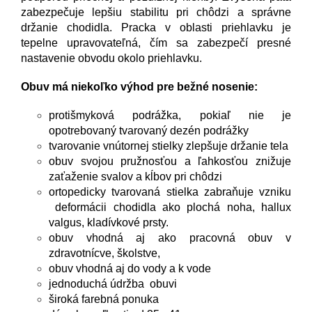
zabezpečuje lepšiu stabilitu pri chôdzi a správne
držanie chodidla. Pracka v oblasti priehlavku je
tepelne upravovateľná, čím sa zabezpečí presné
nastavenie obvodu okolo priehlavku.
Obuv má niekoľko výhod pre bežné nosenie:
protišmyková podrážka, pokiaľ nie je
opotrebovaný tvarovaný dezén podrážky
tvarovanie vnútornej stielky zlepšuje držanie tela
obuv svojou pružnosťou a ľahkosťou znižuje
zaťaženie svalov a kĺbov pri chôdzi
ortopedicky tvarovaná stielka zabraňuje vzniku
deformácii chodidla ako plochá noha, hallux
valgus, kladívkové prsty.
obuv vhodná aj ako pracovná obuv v
zdravotnícve, školstve,
obuv vhodná aj do vody a k vode
jednoduchá údržba obuvi
široká farebná ponuka