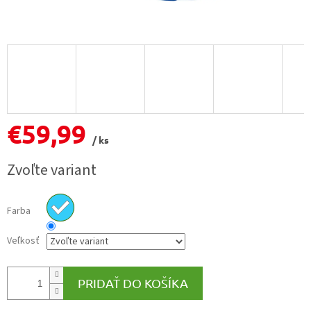
€59,99
/ ks
Jednotková
Zvoľte variant
cena:
Farba
Veľkosť
PRIDAŤ DO KOŠÍKA