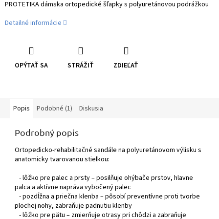
PROTETIKA dámska ortopedické šľapky s polyuretánovou podrážkou
Detailné informácie
OPÝTAŤ SA
STRÁŽIŤ
ZDIEĽAŤ
Popis
Podobné (1)
Diskusia
Podrobný popis
Ortopedicko-rehabilitačné sandále na polyuretánovom výlisku s
anatomicky tvarovanou stielkou:
- lôžko pre palec a prsty – posilňuje ohýbače prstov, hlavne
palca a aktívne napráva vybočený palec
- pozdĺžna a priečna klenba – pôsobí preventívne proti tvorbe
plochej nohy, zabraňuje padnutiu klenby
- lôžko pre pätu – zmierňuje otrasy pri chôdzi a zabraňuje