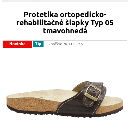
Protetika ortopedicko-
rehabilitačné šlapky Typ 05
tmavohnedá
Novinka
Tip
Značka:
PROTETIKA