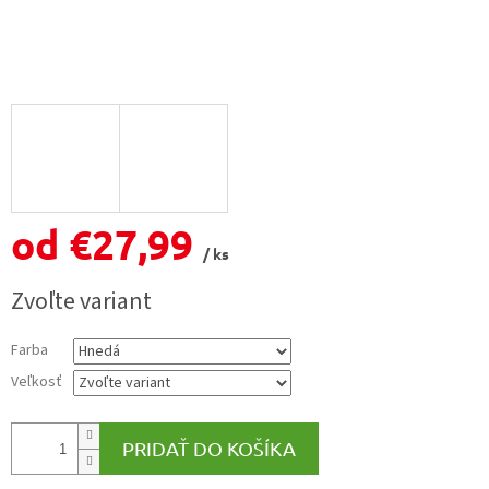
od
€27,99
/ ks
Jednotková
Zvoľte variant
cena:
Farba
Veľkosť
PRIDAŤ DO KOŠÍKA