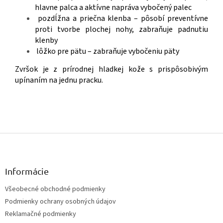
hlavne palca a aktívne napráva vybočený palec
pozdĺžna a priečna klenba – pôsobí preventívne
proti tvorbe plochej nohy, zabraňuje padnutiu
klenby
lôžko pre pätu – zabraňuje vybočeniu päty
Zvršok je z prírodnej hladkej kože s prispôsobivým
upínaním na jednu pracku.
Z
á
p
ä
Informácie
t
Všeobecné obchodné podmienky
i
Podmienky ochrany osobných údajov
e
Reklamačné podmienky