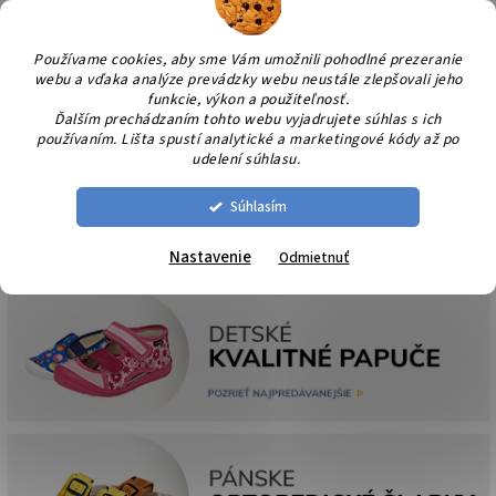
Prejsť
NÁK
na
KOŠÍ
obsah
Používame cookies, aby sme Vám umožnili pohodlné prezeranie
webu a vďaka analýze prevádzky webu neustále zlepšovali jeho
funkcie, výkon a použiteľnosť.
Ďalším prechádzaním tohto webu vyjadrujete súhlas s ich
používaním. Lišta spustí analytické a marketingové kódy až po
udelení súhlasu.
Súhlasím
Nastavenie
Odmietnuť