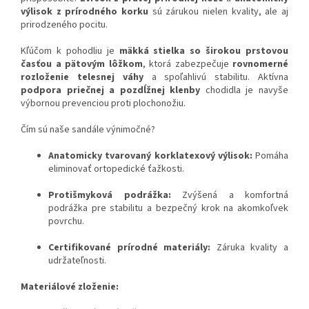
výlisok z prírodného korku
sú zárukou nielen kvality, ale aj
prirodzeného pocitu.
Kľúčom k pohodliu je
mäkká stielka so širokou prstovou
časťou a pätovým lôžkom
, ktorá zabezpečuje
rovnomerné
rozloženie telesnej váhy
a spoľahlivú stabilitu. Aktívna
podpora priečnej a pozdĺžnej klenby
chodidla je navyše
výbornou prevenciou proti plochonožiu.
Čím sú naše sandále výnimočné?
Anatomicky tvarovaný korklatexový výlisok:
Pomáha
eliminovať ortopedické ťažkosti.
Protišmyková podrážka:
Zvýšená a komfortná
podrážka pre stabilitu a bezpečný krok na akomkoľvek
povrchu.
Certifikované prírodné materiály:
Záruka kvality a
udržateľnosti.
Materiálové zloženie: