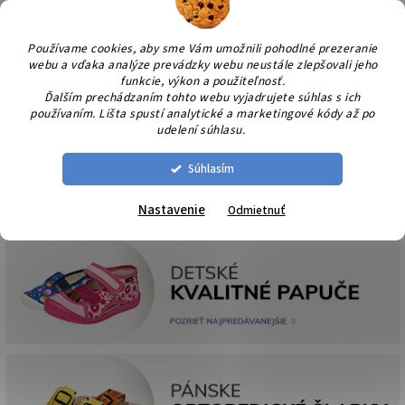
Prejsť
NÁK
na
KOŠÍ
obsah
Používame cookies, aby sme Vám umožnili pohodlné prezeranie
webu a vďaka analýze prevádzky webu neustále zlepšovali jeho
funkcie, výkon a použiteľnosť.
Ďalším prechádzaním tohto webu vyjadrujete súhlas s ich
používaním. Lišta spustí analytické a marketingové kódy až po
udelení súhlasu.
Súhlasím
Nastavenie
Odmietnuť