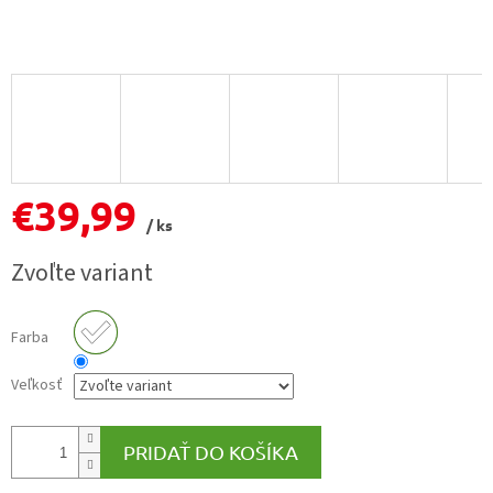
€39,99
/ ks
Jednotková
Zvoľte variant
cena:
Farba
Veľkosť
PRIDAŤ DO KOŠÍKA