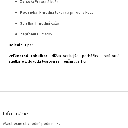
Zvršok:
Prírodná koža
Podšívka:
Prírodná textília a prírodná koža
Stielka:
Prírodná koža
Zapínanie:
Pracky
Balenie:
1 pár
Veľkostná tabuľka:
dĺžka vonkajšej podrážky - vnútorná
stielka je z dôvodu tvarovania menšia cca 1 cm
Z
á
p
ä
Informácie
t
Všeobecné obchodné podmienky
i