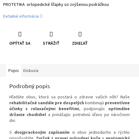
PROTETIKA ortopedické šľapky so zvýšenou podrážkou
Detailné informácie
OPÝTAŤ SA
STRÁŽIŤ
ZDIEĽAŤ
Popis
Diskusia
Podrobný popis
Hľadáte obuv, ktorá sa postará o zdravie vašich nôh? Naše
rehabilitačné sandále pre dospelých
kombinujú
preventívne
účinky s relaxačnými benefitmi
, podporujúc
optimálne
držanie chodidiel
a prinášajúc potrebnú úľavu po náročnom
dni.
S
dvojprackovým zapínaním
si obuv jednoducho a rýchlo
prispôsobíte.
Zvršok z pravej prírodnej kože
a
anatomický