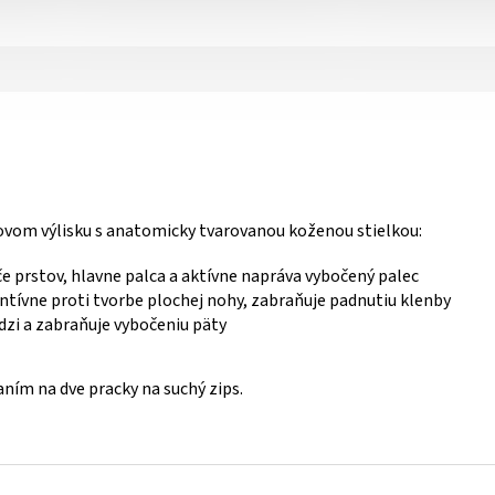
ovom výlisku s anatomicky tvarovanou koženou stielkou:
če prstov, hlavne palca a aktívne napráva vybočený palec
ntívne proti tvorbe plochej nohy, zabraňuje padnutiu klenby
dzi a zabraňuje vybočeniu päty
aním na dve pracky na suchý zips.