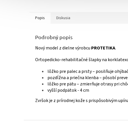
Popis
Diskusia
Podrobný popis
Nový model z dielne výrobcu
PROTETIKA
.
Ortopedicko-rehabilitačné šlapky na korklatex
lôžko pre palec a prsty – posilňuje ohýba
pozdĺžna a priečna klenba – pôsobí preve
lôžko pre pätu – zmierňuje otrasy pri chô
vyšší podpätok - 4 cm
Zvršok je z prírodnej kože s prispôsobivým upín
Z