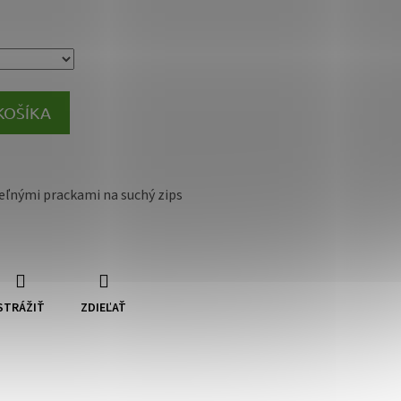
KOŠÍKA
eľnými prackami na suchý zips
STRÁŽIŤ
ZDIEĽAŤ