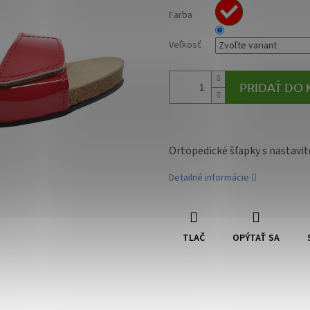
Farba
Veľkosť
PRIDAŤ DO 
Ortopedické šľapky s nastavit
Detailné informácie
TLAČ
OPÝTAŤ SA