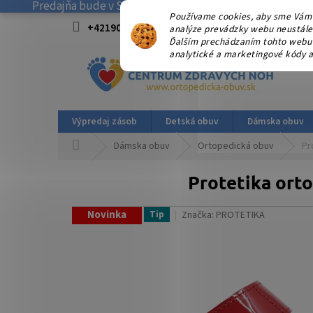
Predajňa bude v SOBOTU 08.08.2026 ZATVORENÁ! . Ďakuj
Prejsť
Používame cookies, aby sme Vám 
na
+421908915827 od 15:00-17:00 hod.
info@
analýze prevádzky webu neustále z
obsah
Ďalším prechádzaním tohto webu v
analytické a marketingové kódy a
Výpredaj zásob
Detská obuv
Dámska obuv
Domov
Dámska obuv
Ortopedická obuv
Pr
Protetika orto
Novinka
Tip
Značka:
PROTETIKA