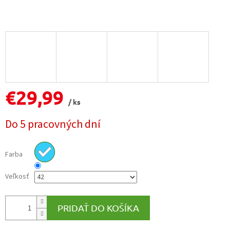
€29,99
/ ks
Jednotková
Do 5 pracovných dní
cena:
Farba
Veľkosť
PRIDAŤ DO KOŠÍKA