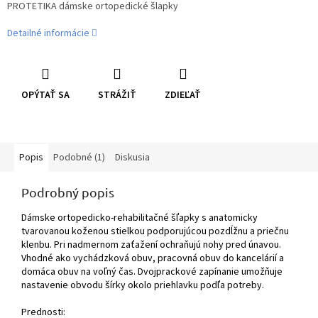
PROTETIKA dámske ortopedické šlapky
Detailné informácie
OPÝTAŤ SA
STRÁŽIŤ
ZDIEĽAŤ
Popis
Podobné (1)
Diskusia
Podrobný popis
Dámske ortopedicko-rehabilitačné šľapky s anatomicky
tvarovanou koženou stielkou podporujúcou pozdĺžnu a priečnu
klenbu. Pri nadmernom zaťažení ochraňujú nohy pred únavou.
Vhodné ako vychádzková obuv, pracovná obuv do kancelárií a
domáca obuv na voľný čas. Dvojprackové zapínanie umožňuje
nastavenie obvodu šírky okolo priehlavku podľa potreby.
Prednosti: