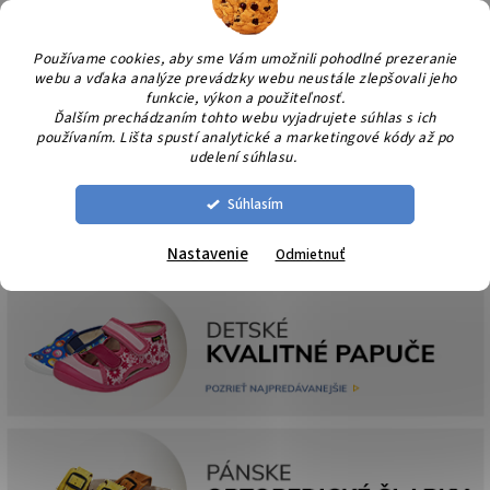
Prejsť
NÁK
na
KOŠÍ
obsah
Používame cookies, aby sme Vám umožnili pohodlné prezeranie
webu a vďaka analýze prevádzky webu neustále zlepšovali jeho
funkcie, výkon a použiteľnosť.
Ďalším prechádzaním tohto webu vyjadrujete súhlas s ich
používaním. Lišta spustí analytické a marketingové kódy až po
udelení súhlasu.
Súhlasím
Nastavenie
Odmietnuť