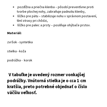
pozdĺžna a priečna klenba – pôsobí preventívne proti
tvorbe plochej nohy, zabraňuje padnutiu klenby,
lôžko pre pätu – stabilizuje nohu v správnom postavení,
tlmí otrasy pri chôdzi,
lôžko pre palec a prsty – posilňuje ohýbače prstov.
Materiál:
zvršok - syntetika
stielka - koža
podrážka - korok
V tabuľke je uvedený rozmer vonkajšej
podrážky. Vnútorná stielka je o cca 1 cm
kratšia, preto potrebné objednať o číslo
väčšiu veľkosť.