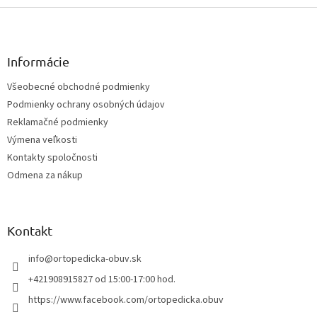
Z
á
p
ä
Informácie
t
Všeobecné obchodné podmienky
i
Podmienky ochrany osobných údajov
e
Reklamačné podmienky
Výmena veľkosti
Kontakty spoločnosti
Odmena za nákup
Kontakt
info
@
ortopedicka-obuv.sk
+421908915827 od 15:00-17:00 hod.
https://www.facebook.com/ortopedicka.obuv