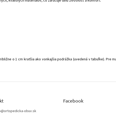
ých, kvalitných materiálov, čo zaručuje dlhú životnosť a komfort.
približne o 1 cm kratšia ako vonkajšia podrážka (uvedená v tabuľke). Pre 
kt
Facebook
o
@
ortopedicka-obuv.sk