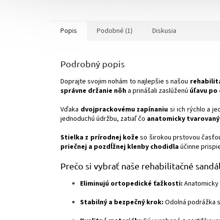
Popis
Podobné (1)
Diskusia
Podrobný popis
Doprajte svojim nohám to najlepšie s našou
rehabili
správne držanie nôh
a prinášali zaslúženú
úľavu po 
Vďaka
dvojprackovému zapínaniu
si ich rýchlo a 
jednoduchú údržbu, zatiaľ čo
anatomicky tvarovaný 
Stielka z prírodnej kože
so širokou prstovou časť
priečnej a pozdĺžnej klenby chodidla
účinne prispi
Prečo si vybrať naše rehabilitačné sandá
Eliminujú ortopedické ťažkosti:
Anatomicky 
Stabilný a bezpečný krok:
Odolná podrážka s