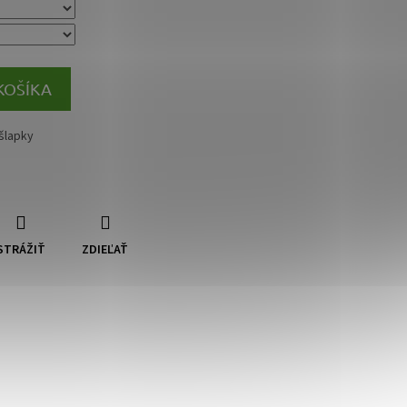
KOŠÍKA
šlapky
STRÁŽIŤ
ZDIEĽAŤ