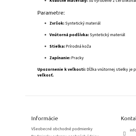
Kvalitné materiály:
Sú vyrobené z certifikovan
Parametre:
Zvršok:
Syntetický materiál
Vnútorná podšívka:
Syntetický materiál
Stielka:
Prírodná koža
Zapínanie:
Pracky
Upozornenie k veľkosti:
Dĺžka vnútornej stielky je 
veľkosť.
Z
á
p
ä
Informácie
Konta
t
Všeobecné obchodné podmienky
inf
i