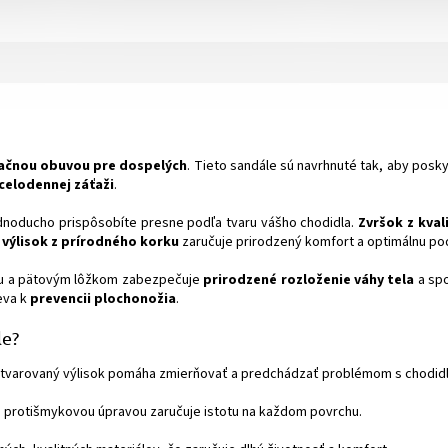
tačnou obuvou pre dospelých
. Tieto sandále sú navrhnuté tak, aby posk
celodennej záťaži
.
jednoducho prispôsobíte presne podľa tvaru vášho chodidla.
Zvršok z kval
výlisok z prírodného korku
zaručuje prirodzený komfort a optimálnu po
ou a pätovým lôžkom zabezpečuje
prirodzené rozloženie váhy tela
a spo
eva k
prevencii plochonožia
.
le?
tvarovaný výlisok pomáha zmierňovať a predchádzať problémom s chodidl
 protišmykovou úpravou zaručuje istotu na každom povrchu.