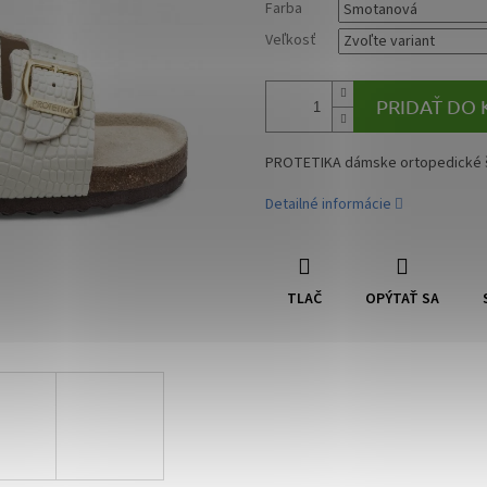
Farba
Veľkosť
PRIDAŤ DO 
PROTETIKA dámske ortopedické 
Detailné informácie
TLAČ
OPÝTAŤ SA