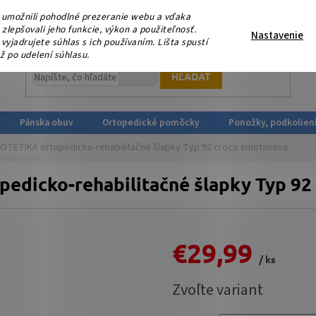
eme, že nás podporujete platbou v HOTOVOSTI ! V sobotu 15.
umožnili pohodlné prezeranie webu a vďaka
ortopedicka-obuv.sk
lepšovali jeho funkcie, výkon a použiteľnosť.
Nastavenie
yjadrujete súhlas s ich používaním. Lišta spustí
ž po udelení súhlasu.
HĽADAŤ
Pánska obuv
Ortopedické pomôcky
Ponožky, podkolien
OTETIKA ortopedicko-rehabilitačné šlapky Typ 92 croco smotanová
edicko-rehabilitačné šlapky Typ 92
€29,99
/ ks
Jednotková
Zvoľte variant
cena: