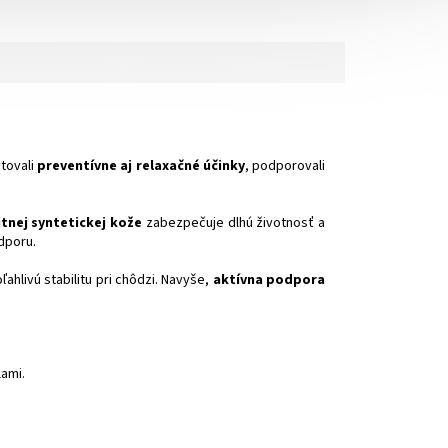
ytovali
preventívne aj relaxačné účinky
, podporovali
itnej syntetickej kože
zabezpečuje dlhú životnosť a
dporu.
ľahlivú stabilitu pri chôdzi. Navyše,
aktívna podpora
ami.