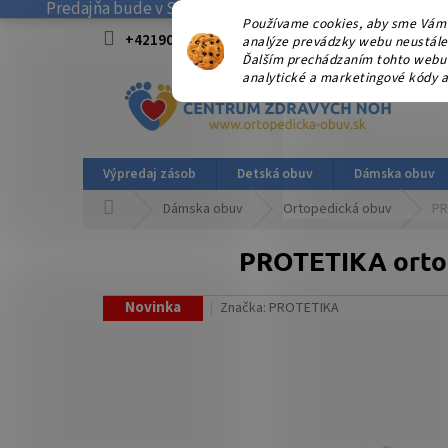
Predajňa bude v SOBOTU 08.08.2026 ZATVORENÁ! . Ďakuj
Prejsť
Používame cookies, aby sme Vám 
na
+421908915827 od 15:00-17:00 hod.
info@
analýze prevádzky webu neustále z
obsah
Ďalším prechádzaním tohto webu v
analytické a marketingové kódy a
Výpredaj zásob
Detská obuv
Dámska obuv
Domov
Dámska obuv
Ortopedická obuv
PR
PROTETIKA ortop
Novinka
Značka:
PROTETIKA