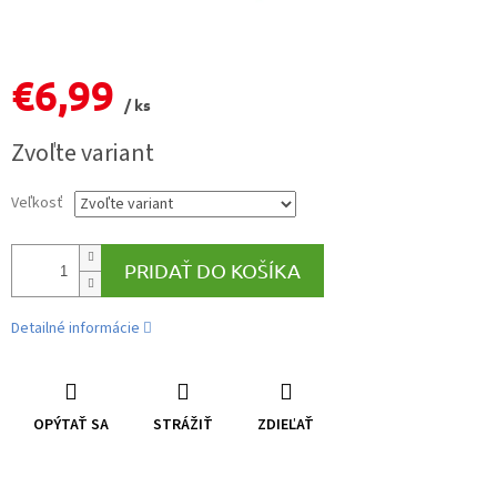
€6,99
/ ks
Jednotková
Zvoľte variant
cena:
Veľkosť
PRIDAŤ DO KOŠÍKA
Detailné informácie
OPÝTAŤ SA
STRÁŽIŤ
ZDIEĽAŤ