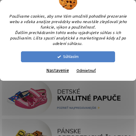
Prejsť
NÁK
na
KOŠÍ
obsah
Používame cookies, aby sme Vám umožnili pohodlné prezeranie
webu a vďaka analýze prevádzky webu neustále zlepšovali jeho
funkcie, výkon a použiteľnosť.
Ďalším prechádzaním tohto webu vyjadrujete súhlas s ich
používaním. Lišta spustí analytické a marketingové kódy až po
udelení súhlasu.
Súhlasím
Nastavenie
Odmietnuť