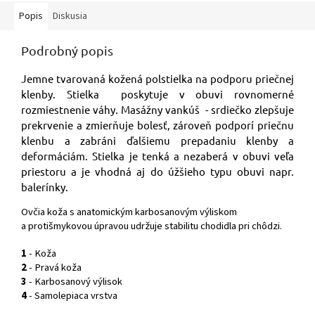
Popis
Diskusia
Podrobný popis
Jemne tvarovaná kožená polstielka na podporu priečnej
klenby. Stielka poskytuje v obuvi rovnomerné
rozmiestnenie váhy. Masážny vankúš - srdiečko zlepšuje
prekrvenie a zmierňuje bolesť, zároveň podporí priečnu
klenbu a zabráni ďalšiemu prepadaniu klenby a
deformáciám. Stielka je tenká a nezaberá v obuvi veľa
priestoru a je vhodná aj do úžšieho typu obuvi napr.
balerínky.
Ovčia koža s anatomickým karbosanovým výliskom
a protišmykovou úpravou udržuje stabilitu chodidla pri chôdzi.
1
- Koža
2
- Pravá koža
3
- Karbosanový výlisok
4
- Samolepiaca vrstva