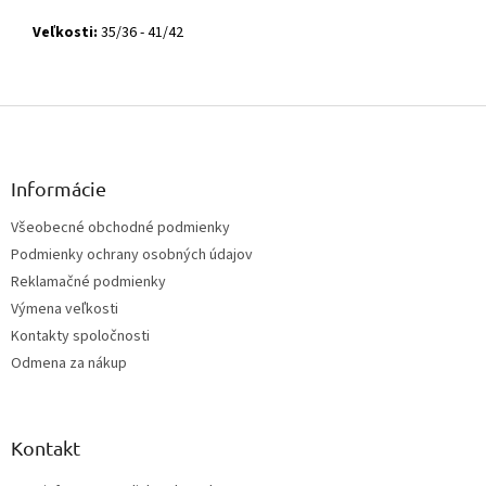
Veľkosti:
35/36 - 41/42
Z
á
p
ä
Informácie
t
Všeobecné obchodné podmienky
i
Podmienky ochrany osobných údajov
e
Reklamačné podmienky
Výmena veľkosti
Kontakty spoločnosti
Odmena za nákup
Kontakt