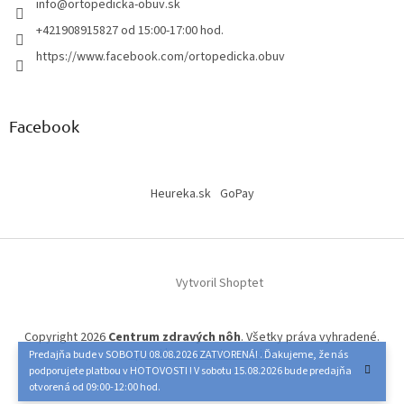
info
@
ortopedicka-obuv.sk
+421908915827 od 15:00-17:00 hod.
https://www.facebook.com/ortopedicka.obuv
Facebook
Heureka.sk
GoPay
Vytvoril Shoptet
Copyright 2026
Centrum zdravých nôh
. Všetky práva vyhradené.
Upraviť nastavenie cookies
Predajňa bude v SOBOTU 08.08.2026 ZATVORENÁ! . Ďakujeme, že nás
podporujete platbou v HOTOVOSTI ! V sobotu 15.08.2026 bude predajňa
otvorená od 09:00-12:00 hod.