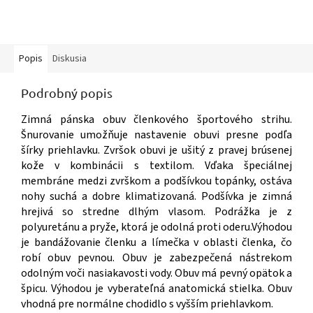
Popis
Diskusia
Podrobný popis
Zimná pánska obuv členkového športového strihu.
Šnurovanie umožňuje nastavenie obuvi presne podľa
šírky priehlavku. Zvršok obuvi je ušitý z pravej brúsenej
kože v kombinácii s textilom. Vďaka špeciálnej
membráne medzi zvrškom a podšívkou topánky, ostáva
nohy suchá a dobre klimatizovaná. Podšívka je zimná
hrejivá so stredne dlhým vlasom. Podrážka je z
polyuretánu a pryže, ktorá je odolná proti oderu.Výhodou
je bandážovanie členku a límečka v oblasti členka, čo
robí obuv pevnou. Obuv je zabezpečená nástrekom
odolným voči nasiakavosti vody. Obuv má pevný opätok a
špicu. Výhodou je vyberateľná anatomická stielka. Obuv
vhodná pre normálne chodidlo s vyšším priehlavkom.