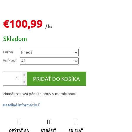
€100,99
/ ks
Jednotková
Skladom
cena:
Farba
Veľkosť
PRIDAŤ DO KOŠÍKA
zimná treková pánska obuv s membránou
Detailné informácie
OPÝTAŤ SA
STRÁŽIŤ
ZDIEĽAŤ