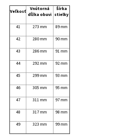
Vnútorná
Šírka
Veľkosť
dĺžka obuvi
stielky
41
273 mm
89 mm
42
280 mm
90 mm
43
286 mm
91 mm
44
292 mm
92 mm
45
299 mm
93 mm
46
305 mm
95 mm
47
311 mm
97 mm
48
317 mm
98 mm
49
323 mm
99 mm