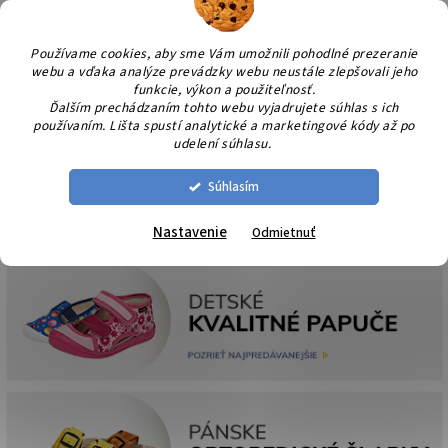
Prejsť
NÁK
na
KOŠÍ
obsah
Používame cookies, aby sme Vám umožnili pohodlné prezeranie
webu a vďaka analýze prevádzky webu neustále zlepšovali jeho
funkcie, výkon a použiteľnosť.
Ďalším prechádzaním tohto webu vyjadrujete súhlas s ich
používaním. Lišta spustí analytické a marketingové kódy až po
udelení súhlasu.
Súhlasím
Nastavenie
Odmietnuť