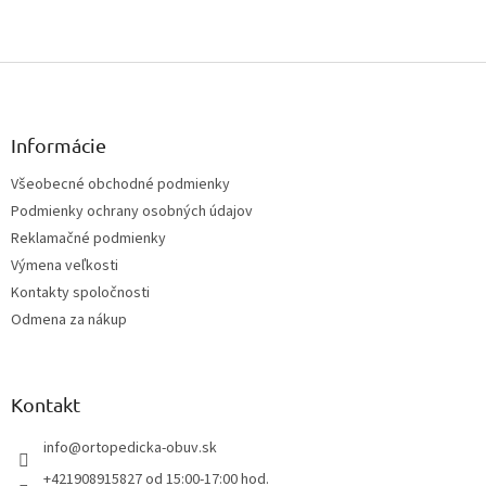
Z
á
p
ä
Informácie
t
Všeobecné obchodné podmienky
i
Podmienky ochrany osobných údajov
e
Reklamačné podmienky
Výmena veľkosti
Kontakty spoločnosti
Odmena za nákup
Kontakt
info
@
ortopedicka-obuv.sk
+421908915827 od 15:00-17:00 hod.