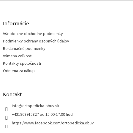
Z
á
p
ä
Informácie
t
Všeobecné obchodné podmienky
i
Podmienky ochrany osobných údajov
e
Reklamačné podmienky
Výmena veľkosti
Kontakty spoločnosti
Odmena za nákup
Kontakt
info
@
ortopedicka-obuv.sk
+421908915827 od 15:00-17:00 hod.
https://www.facebook.com/ortopedicka.obuv