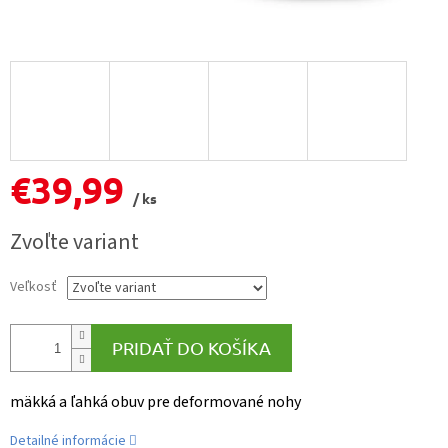
€39,99
/ ks
Jednotková
Zvoľte variant
cena:
Veľkosť
PRIDAŤ DO KOŠÍKA
mäkká a ľahká obuv pre deformované nohy
Detailné informácie