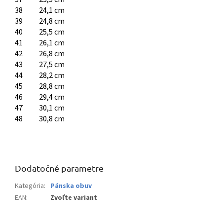
38
24,1 cm
39
24,8 cm
40
25,5 cm
41
26,1 cm
42
26,8 cm
43
27,5 cm
44
28,2 cm
45
28,8 cm
46
29,4 cm
47
30,1 cm
48
30,8 cm
Dodatočné parametre
Kategória
:
Pánska obuv
EAN
:
Zvoľte variant