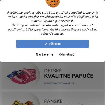
Prejsť
NÁK
na
KOŠÍ
obsah
Používame cookies, aby sme Vám umožnili pohodlné prezeranie
webu a vďaka analýze prevádzky webu neustále zlepšovali jeho
funkcie, výkon a použiteľnosť.
Ďalším prechádzaním tohto webu vyjadrujete súhlas s ich
používaním. Lišta spustí analytické a marketingové kódy až po
udelení súhlasu.
Súhlasím
Nastavenie
Odmietnuť