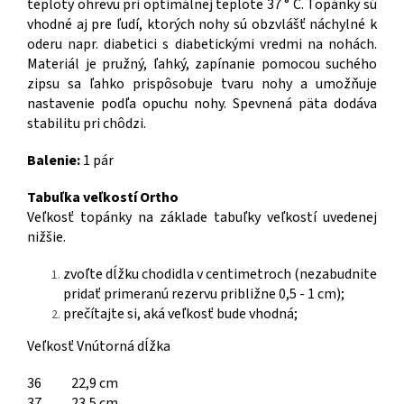
teploty ohrevu pri optimálnej teplote 37 ° C. Topánky sú
vhodné aj pre ľudí, ktorých nohy sú obzvlášť náchylné k
oderu napr. diabetici s diabetickými vredmi na nohách.
Materiál je pružný, ľahký, zapínanie pomocou suchého
zipsu sa ľahko prispôsobuje tvaru nohy a umožňuje
nastavenie podľa opuchu nohy. Spevnená päta dodáva
stabilitu pri chôdzi.
Balenie:
1 pár
Tabuľka veľkostí Ortho
Veľkosť topánky na základe tabuľky veľkostí uvedenej
nižšie.
zvoľte dĺžku chodidla v centimetroch (nezabudnite
pridať primeranú rezervu približne 0,5 - 1 cm);
prečítajte si, aká veľkosť bude vhodná;
Veľkosť Vnútorná dĺžka
36
22,9 cm
37
23,5 cm