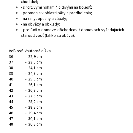
chodidiel;
- s "citlivými nohami", citlivými na bolesť;
- poranenia v oblasti päty a predkolenia;
- na rany, opuchy a zápaly;
- na obväzy a obklady;
- pre ľudí v domove dôchodcov / domovoch vyžadujúcich
starostlivosť (ľahko sa obúva).
Veľkosť Vnútorná dĺžka
36
- 22,9 cm
37
- 23,5 cm
38
- 24,1 cm
39
- 24,8 cm
40
- 25,5 cm
41
- 26,1 cm
42
- 26,8 cm
43
- 27,5 cm
44
- 28,2 cm
45
- 28,8 cm
46
- 29,4 cm
47
- 30,1 cm
48
- 30,8 cm