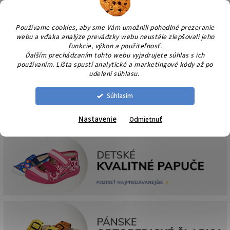
Prejsť
NÁK
na
KOŠÍ
obsah
Používame cookies, aby sme Vám umožnili pohodlné prezeranie
webu a vďaka analýze prevádzky webu neustále zlepšovali jeho
funkcie, výkon a použiteľnosť.
Ďalším prechádzaním tohto webu vyjadrujete súhlas s ich
používaním. Lišta spustí analytické a marketingové kódy až po
udelení súhlasu.
Súhlasím
Nastavenie
Odmietnuť