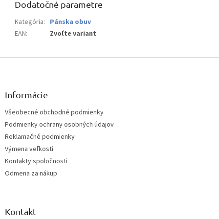
Dodatočné parametre
Kategória
:
Pánska obuv
EAN
:
Zvoľte variant
Z
á
p
ä
Informácie
t
Všeobecné obchodné podmienky
i
Podmienky ochrany osobných údajov
e
Reklamačné podmienky
Výmena veľkosti
Kontakty spoločnosti
Odmena za nákup
Kontakt