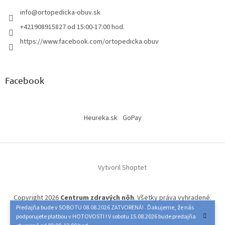
info
@
ortopedicka-obuv.sk
+421908915827 od 15:00-17:00 hod.
https://www.facebook.com/ortopedicka.obuv
Facebook
Heureka.sk
GoPay
Vytvoril Shoptet
Copyright 2026
Centrum zdravých nôh
. Všetky práva vyhradené.
Upraviť nastavenie cookies
Predajňa bude v SOBOTU 08.08.2026 ZATVORENÁ! . Ďakujeme, že nás
podporujete platbou v HOTOVOSTI ! V sobotu 15.08.2026 bude predajňa