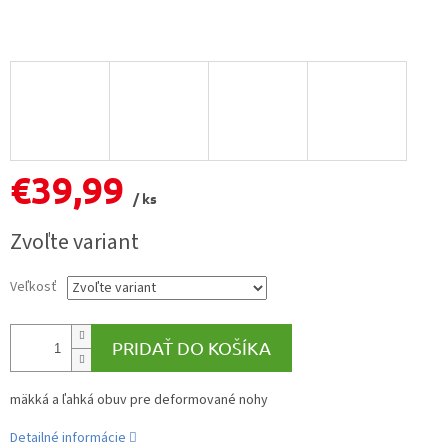
€39,99
/ ks
Jednotková
Zvoľte variant
cena:
Veľkosť
PRIDAŤ DO KOŠÍKA
mäkká a ľahká obuv pre deformované nohy
Detailné informácie