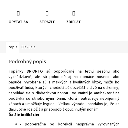
OPÝTAŤ SA
STRÁŽIŤ
ZDIEĽAŤ
Popis
Diskusia
Podrobný popis
Topánky DR.ORTO sú odporúčané na letnú sezónu ako
vychádzkové, ale sú pohodlné aj na domáce nosenie ako
papuče. Vyrobené sú z mäkkých a kvalitných látok, môžu ho
používať ľudia, ktorých chodidlá sú obzvlášť citlivé na odreniny,
napríklad tie s diabetickou nohou. Vo vnútri je antibakteriálna
podšívka so striebornými iónmi, ktorá neutralizuje nepríjemný
zápach a umožňuje hygienu. Veľkou výhodou sandálov je, že sa
dajú úplne rozložiť a prispôsobiť opuchnutým nohám.
Ďalšie indikácie:
- pooperačne po korekcii nesprávne vyrovnaných