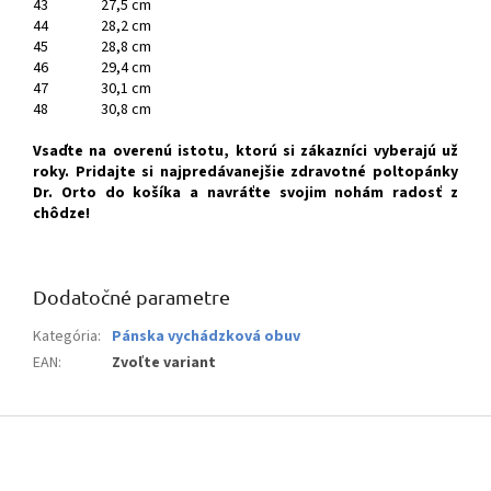
43
27,5 cm
44
28,2 cm
45
28,8 cm
46
29,4 cm
47
30,1 cm
48
30,8 cm
Vsaďte na overenú istotu, ktorú si zákazníci vyberajú už
roky. Pridajte si najpredávanejšie zdravotné poltopánky
Dr. Orto do košíka a navráťte svojim nohám radosť z
chôdze!
Dodatočné parametre
Kategória
:
Pánska vychádzková obuv
EAN
:
Zvoľte variant
Z
á
p