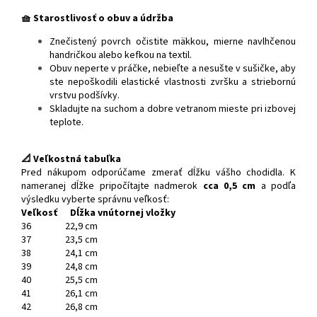
🧺 Starostlivosť o obuv a údržba
Znečistený povrch očistite mäkkou, mierne navlhčenou
handričkou alebo kefkou na textil.
Obuv neperte v práčke, nebieľte a nesušte v sušičke, aby
ste nepoškodili elastické vlastnosti zvršku a striebornú
vrstvu podšívky.
Skladujte na suchom a dobre vetranom mieste pri izbovej
teplote.
📐 Veľkostná tabuľka
Pred nákupom odporúčame zmerať dĺžku vášho chodidla. K
nameranej dĺžke pripočítajte nadmerok
cca 0,5 cm
a podľa
výsledku vyberte správnu veľkosť:
Veľkosť Dĺžka vnútornej vložky
36
22,9 cm
37
23,5 cm
38
24,1 cm
39
24,8 cm
40
25,5 cm
41
26,1 cm
42
26,8 cm