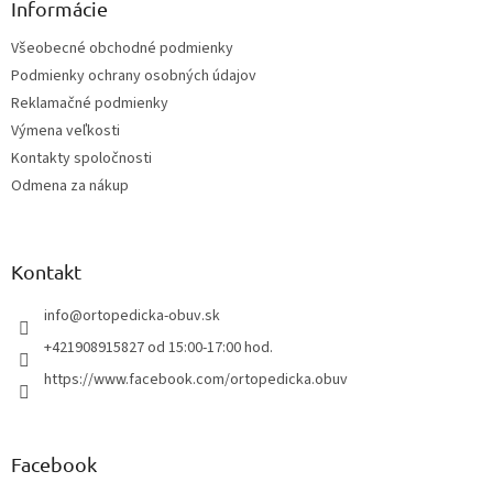
ä
Informácie
t
Všeobecné obchodné podmienky
i
Podmienky ochrany osobných údajov
e
Reklamačné podmienky
Výmena veľkosti
Kontakty spoločnosti
Odmena za nákup
Kontakt
info
@
ortopedicka-obuv.sk
+421908915827 od 15:00-17:00 hod.
https://www.facebook.com/ortopedicka.obuv
Facebook