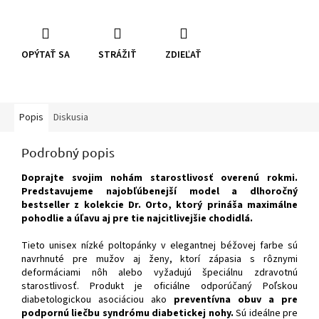
OPÝTAŤ SA
STRÁŽIŤ
ZDIEĽAŤ
Popis
Diskusia
Podrobný popis
Doprajte svojim nohám starostlivosť overenú rokmi.
Predstavujeme najobľúbenejší model a dlhoročný
bestseller z kolekcie Dr. Orto, ktorý prináša maximálne
pohodlie a úľavu aj pre tie najcitlivejšie chodidlá.
Tieto unisex nízké poltopánky v elegantnej béžovej farbe sú
navrhnuté pre mužov aj ženy, ktorí zápasia s rôznymi
deformáciami nôh alebo vyžadujú špeciálnu zdravotnú
starostlivosť. Produkt je oficiálne odporúčaný Poľskou
diabetologickou asociáciou ako
preventívna obuv a pre
podpornú liečbu syndrómu diabetickej nohy.
Sú ideálne pre