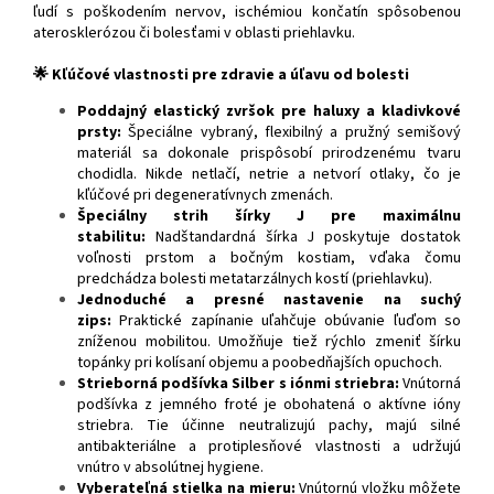
ľudí s poškodením nervov, ischémiou končatín spôsobenou
aterosklerózou či bolesťami v oblasti priehlavku.
🌟 Kľúčové vlastnosti pre zdravie a úľavu od bolesti
Poddajný elastický zvršok pre haluxy a kladivkové
prsty:
Špeciálne vybraný, flexibilný a pružný semišový
materiál sa dokonale prispôsobí prirodzenému tvaru
chodidla. Nikde netlačí, netrie a netvorí otlaky, čo je
kľúčové pri degeneratívnych zmenách.
Špeciálny strih šírky J pre maximálnu
stabilitu:
Nadštandardná šírka J poskytuje dostatok
voľnosti prstom a bočným kostiam, vďaka čomu
predchádza bolesti metatarzálnych kostí (priehlavku).
Jednoduché a presné nastavenie na suchý
zips:
Praktické zapínanie uľahčuje obúvanie ľuďom so
zníženou mobilitou. Umožňuje tiež rýchlo zmeniť šírku
topánky pri kolísaní objemu a poobedňajších opuchoch.
Strieborná podšívka Silber s iónmi striebra:
Vnútorná
podšívka z jemného froté je obohatená o aktívne ióny
striebra. Tie účinne neutralizujú pachy, majú silné
antibakteriálne a protiplesňové vlastnosti a udržujú
vnútro v absolútnej hygiene.
Vyberateľná stielka na mieru:
Vnútornú vložku môžete