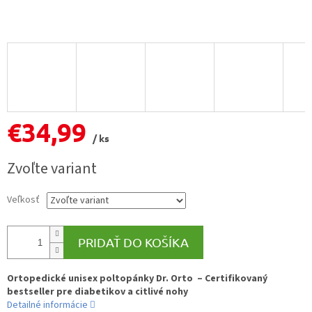
€34,99
/ ks
Jednotková
Zvoľte variant
cena:
Veľkosť
PRIDAŤ DO KOŠÍKA
Ortopedické unisex poltopánky Dr. Orto – Certifikovaný
bestseller pre diabetikov a citlivé nohy
Detailné informácie