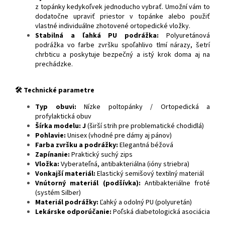
z topánky kedykoľvek jednoducho vybrať. Umožní vám to
dodatočne upraviť priestor v topánke alebo použiť
vlastné individuálne zhotovené ortopedické vložky.
Stabilná a ľahká PU podrážka:
Polyuretánová
podrážka vo farbe zvršku spoľahlivo tlmí nárazy, šetrí
chrbticu a poskytuje bezpečný a istý krok doma aj na
prechádzke.
🛠️ Technické parametre
Typ obuvi:
Nízke poltopánky / Ortopedická a
profylaktická obuv
Šírka modelu: J
(širší strih pre problematické chodidlá)
Pohlavie:
Unisex (vhodné pre dámy aj pánov)
Farba zvršku a podrážky:
Elegantná béžová
Zapínanie:
Praktický suchý zips
Vložka:
Vyberateľná, antibakteriálna (ióny striebra)
Vonkajší materiál:
Elastický semišový textilný materiál
Vnútorný materiál (podšívka):
Antibakteriálne froté
(systém Silber)
Materiál podrážky:
Ľahký a odolný PU (polyuretán)
Lekárske odporúčanie:
Poľská diabetologická asociácia