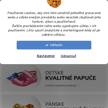
Prejsť
NÁK
na
KOŠÍ
obsah
Používame cookies, aby sme Vám umožnili pohodlné prezeranie
webu a vďaka analýze prevádzky webu neustále zlepšovali jeho
funkcie, výkon a použiteľnosť.
Ďalším prechádzaním tohto webu vyjadrujete súhlas s ich
používaním. Lišta spustí analytické a marketingové kódy až po
udelení súhlasu.
Súhlasím
Nastavenie
Odmietnuť