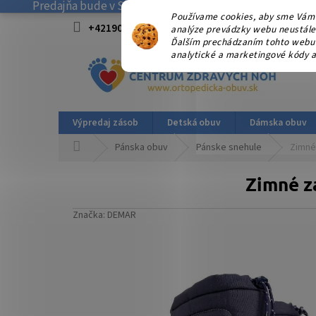
Predajňa bude v SOBOTU 08.08.2026 ZATVORENÁ! . Ďakuj
Prejsť
Používame cookies, aby sme Vám 
na
+421908915827 od 15:00-17:00 hod.
info@
analýze prevádzky webu neustále z
obsah
Ďalším prechádzaním tohto webu v
analytické a marketingové kódy a
Výpredaj zásob
Detská obuv
Dámska obuv
Domov
Pánska obuv
Pánske snehule
Zimné
Zimné z
Značka:
DEMAR