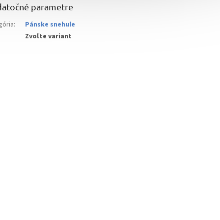
atočné parametre
gória
:
Pánske snehule
Zvoľte variant