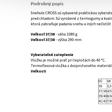
Podrobný popis
Snehule CROSS sú vybavené praktickou vybera
pred chladom. Sú vyrobené z termogumy a kvali
ktorá zabraňuje padaniu snehu a iných nečistôt
Veľkosť 37/38
- váha 1080 g
Veľkosť 37/38
- výška 290 mm
Vyberateľné zateplenie
Vložku je možné prať pri teplotách do 40 °C.
Termoflexová vložka z dvojvrstvového materiál
Veľkosti
EÚ
UK
36
3,5
37/38
4/5
39/40
6/6
41/42
7/8