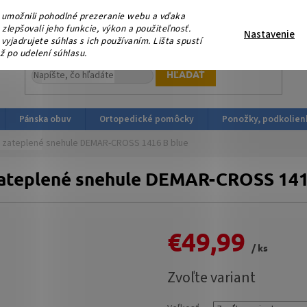
eme, že nás podporujete platbou v HOTOVOSTI ! V sobotu 15.
umožnili pohodlné prezeranie webu a vďaka
ortopedicka-obuv.sk
lepšovali jeho funkcie, výkon a použiteľnosť.
Nastavenie
yjadrujete súhlas s ich používaním. Lišta spustí
ž po udelení súhlasu.
HĽADAŤ
Pánska obuv
Ortopedické pomôcky
Ponožky, podkolien
 zateplené snehule DEMAR-CROSS 1416 B blue
ateplené snehule DEMAR-CROSS 141
€49,99
/ ks
Jednotková
Zvoľte variant
cena: