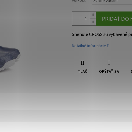
Veľkosť
PRIDAŤ DO 
Snehule CROSS sú vybavené 
Detailné informácie
TLAČ
OPÝTAŤ SA