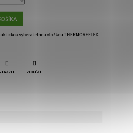
KOŠÍKA
praktickou vyberateľnou vložkou THERMOREFLEX.
STRÁŽIŤ
ZDIEĽAŤ