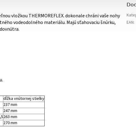
Dod
Kate
teľnou vložkou THERMOREFLEX. dokonale chráni vaše nohy
tného vodeodolného materiálu. Majú sťahovaciu šnúrku,
EAN
:
 dovnútra.
u.
dĺžka vnútornej stielky
237 mm
247 mm
,5
263 mm
270 mm