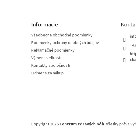
Z
á
p
ä
Informácie
Konta
t
Všeobecné obchodné podmienky
inf
i
Podmienky ochrany osobných údajov
e
+42
Reklamačné podmienky
htt
Výmena veľkosti
cka
Kontakty spoločnosti
Odmena za nákup
Copyright 2026
Centrum zdravých nôh
. Všetky práva v