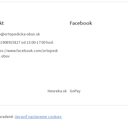
kt
Facebook
o
@
ortopedicka-obuv.sk
1908915827 od 15:00-17:00 hod.
ps://www.facebook.com/ortopedi
.obuv
Heureka.sk
GoPay
yhradené.
Upraviť nastavenie cookies