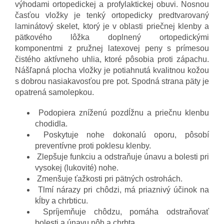
výhodami ortopedickej a profylaktickej obuvi. Nosnou
časťou vložky je tenký ortopedicky predtvarovaný
laminátový skelet, ktorý je v oblasti priečnej klenby a
pätkového lôžka doplnený ortopedickými
komponentmi z pružnej latexovej peny s prímesou
čistého aktívneho uhlia, ktoré pôsobia proti zápachu.
Nášľapná plocha vložky je potiahnutá kvalitnou kožou
s dobrou nasiakavosťou pre pot. Spodná strana päty je
opatrená samolepkou.
Podopiera zníženú pozdĺžnu a priečnu klenbu
chodidla.
Poskytuje nohe dokonalú oporu, pôsobí
preventívne proti poklesu klenby.
Zlepšuje funkciu a odstraňuje únavu a bolesti pri
vysokej (lukovité) nohe.
Zmenšuje ťažkosti pri pätných ostrohách.
Tlmí nárazy pri chôdzi, má priaznivý účinok na
kĺby a chrbticu.
Spríjemňuje chôdzu, pomáha odstraňovať
bolesti a únavu nôh a chrbta.