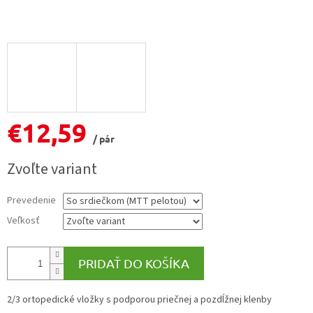
€12,59
/ pár
Jednotková
Zvoľte variant
cena:
Prevedenie
Veľkosť
PRIDAŤ DO KOŠÍKA
2/3 ortopedické vložky s podporou priečnej a pozdĺžnej klenby