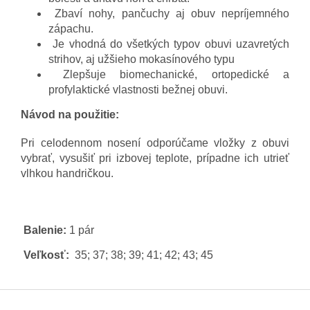
Zbaví nohy, pančuchy aj obuv nepríjemného
zápachu.
Je vhodná do všetkých typov obuvi uzavretých
strihov, aj užšieho mokasínového typu
Zlepšuje biomechanické, ortopedické a
profylaktické vlastnosti bežnej obuvi.
Návod na použitie:
Pri celodennom nosení odporúčame vložky z obuvi
vybrať, vysušiť pri izbovej teplote, prípadne ich utrieť
vlhkou handričkou.
Balenie:
1 pár
Veľkosť:
35; 37; 38; 39; 41; 42; 43; 45
Z