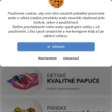
Prejsť
NÁK
na
KOŠÍ
obsah
Používame cookies, aby sme Vám umožnili pohodlné prezeranie
webu a vďaka analýze prevádzky webu neustále zlepšovali jeho
funkcie, výkon a použiteľnosť.
Ďalším prechádzaním tohto webu vyjadrujete súhlas s ich
používaním. Lišta spustí analytické a marketingové kódy až po
udelení súhlasu.
Súhlasím
Nastavenie
Odmietnuť