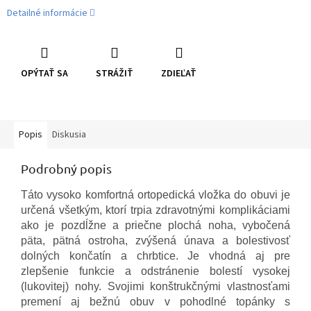
Detailné informácie
OPÝTAŤ SA
STRÁŽIŤ
ZDIEĽAŤ
Popis
Diskusia
Podrobný popis
Táto vysoko komfortná ortopedická vložka do obuvi je
určená všetkým, ktorí trpia zdravotnými komplikáciami
ako je pozdĺžne a priečne plochá noha, vybočená
päta, pätná ostroha, zvýšená únava a bolestivosť
dolných končatín a chrbtice. Je vhodná aj pre
zlepšenie funkcie a odstránenie bolestí vysokej
(lukovitej) nohy. Svojimi konštrukčnými vlastnosťami
premení aj bežnú obuv v pohodlné topánky s