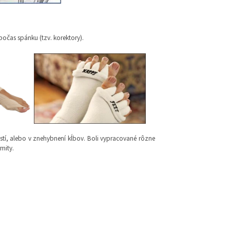
očas spánku (tzv. korektory).
stí, alebo v znehybnení kĺbov. Boli vypracované rôzne
mity.