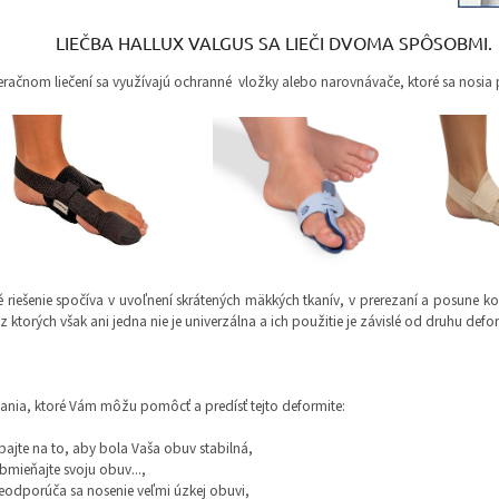
IEČBA
HALLUX VALGUS SA LIEČI DVOMA SPÔSOBMI.
eračnom liečení sa využívajú ochranné vložky alebo narovnávače, ktoré sa nosia p
 riešenie spočíva v uvoľnení skrátených mäkkých tkanív, v prerezaní a posune ko
 ktorých však ani jedna nie je univerzálna a ich použitie je závislé od druhu defor
nia, ktoré Vám môžu pomôcť a predísť tejto deformite:
bajte na to, aby bola Vaša obuv stabilná,
bmieňajte svoju obuv...,
eodporúča sa nosenie veľmi úzkej obuvi,