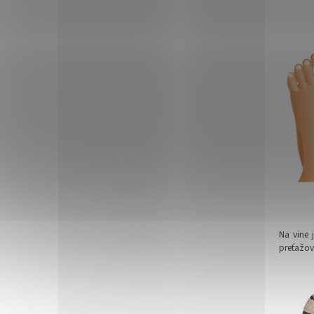
Čo
Na vine 
preťažov