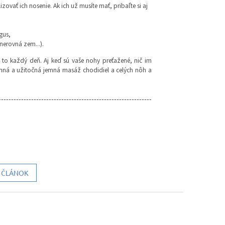
ať ich nosenie. Ak ich už musíte mať, pribaľte si aj
gus,
nerovná zem...).
to každý deň. Aj keď sú vaše nohy preťažené, nič im
ná a užitočná jemná masáž chodidiel a celých nôh a
-------------------------------------------------------------
Í ČLÁNOK