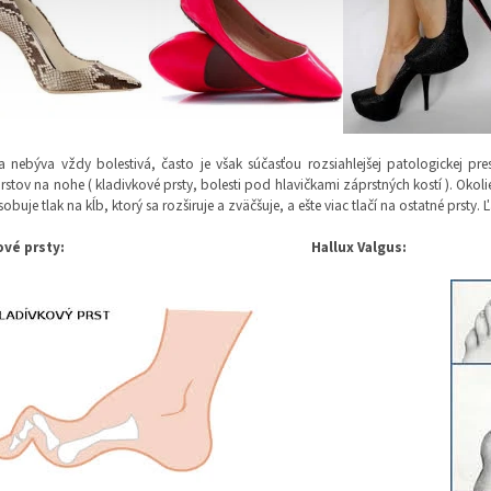
a nebýva vždy bolestivá, často je však súčasťou rozsiahlejšej patologickej p
rstov na nohe ( kladivkové prsty, bolesti pod hlavičkami záprstných kostí ). Oko
obuje tlak na kĺb, ktorý sa rozširuje a zväčšuje, a ešte viac tlačí na ostatné prsty.
ové prsty:
Hallux Valgus: