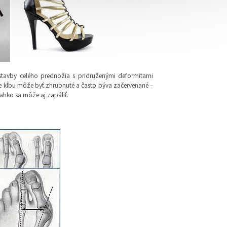
restavby celého prednožia s pridruženými deformitami
lie kĺbu môže byť zhrubnuté a často býva začervenané –
 Ľahko sa môže aj zapáliť.