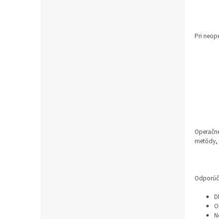
L
Pri neop
Operačné
metódy, z
Odporúča
D
O
N