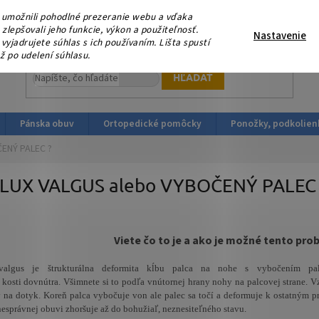
eme, že nás podporujete platbou v HOTOVOSTI ! V sobotu 15.
umožnili pohodlné prezeranie webu a vďaka
ortopedicka-obuv.sk
lepšovali jeho funkcie, výkon a použiteľnosť.
Nastavenie
yjadrujete súhlas s ich používaním. Lišta spustí
ž po udelení súhlasu.
HĽADAŤ
Pánska obuv
Ortopedické pomôcky
Ponožky, podkolien
ENÝ PALEC ?
LUX VALGUS alebo VYBOČENÝ PALEC 
Viete čo to je a ako je možné tento problé
valgus je štrukturálna deformita kĺbu palca na nohe s vybočením p
j kosti dovnútra. Všimnete si to podľa vnútornej hrany nohy na palcovej strane. 
ý na dotyk. Koreň palca vybočuje von ale palec sa točí a deformuje k ostatným p
nesprávnej obuvi zhoršuje až do bohužiaľ, neznesiteľného stavu.