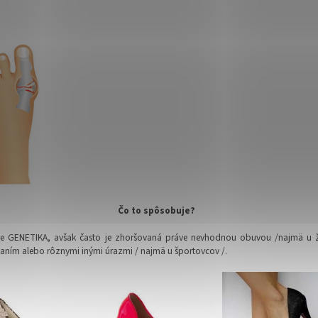
 to spôsobuje?
je GENETIKA, avšak často je zhoršovaná práve nevhodnou obuvou /najmä u ži
aním alebo rôznymi inými úrazmi / najmä u športovcov /.