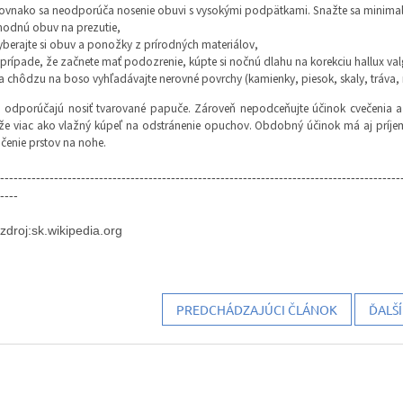
ovnako sa neodporúča nosenie obuvi s vysokými podpätkami. Snažte sa minimalizov
hodnú obuv na prezutie,
yberajte si obuv a ponožky z prírodných materiálov,
 prípade, že začnete mať podozrenie, kúpte si nočnú dlahu na korekciu hallux val
a chôdzu na boso vyhľadávajte nerovné povrchy (kamienky, piesok, skaly, tráva, 
odporúčajú nosiť tvarované papuče. Zároveň nepodceňujte účinok cvečenia a 
 viac ako vlažný kúpeľ na odstránenie opuchov. Obdobný účinok má aj príjem
ičenie prstov na nohe.
-----------------------------------------------------------------------------------------
----
zdroj:sk.wikipedia.org
PREDCHÁDZAJÚCI ČLÁNOK
ĎALŠ