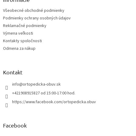
t
Všeobecné obchodné podmienky
i
Podmienky ochrany osobných údajov
e
Reklamačné podmienky
Výmena veľkosti
Kontakty spoločnosti
Odmena za nákup
Kontakt
info
@
ortopedicka-obuv.sk
+421908915827 od 15:00-17:00 hod.
https://www.facebook.com/ortopedicka.obuv
Facebook