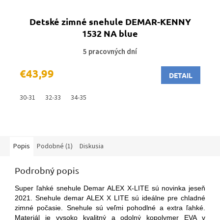
Detské zimné snehule DEMAR-KENNY
1532 NA blue
5 pracovných dní
€43,99
DETAIL
30-31
32-33
34-35
Popis
Podobné (1)
Diskusia
Podrobný popis
Super ľahké snehule Demar ALEX X-LITE sú novinka jeseň
2021. Snehule demar ALEX X LITE sú ideálne pre chladné
zimné počasie. Snehule sú veľmi pohodlné a extra ľahké.
Materiál je vysoko kvalitný a odolný kopolymer EVA v