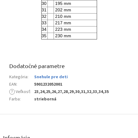
30
195 mm
31
202 mm
32
210 mm
33
217 mm
34
223 mm
35
230 mm
Dodatočné parametre
Kategória
:
Snehule pre deti
EAN
:
5901232052001
?
Veľkosť
:
23,24,25,26,27,28,29,30,31,32,33,34,35
Farba
:
strieborná
Z
á
p
ä
Informácie