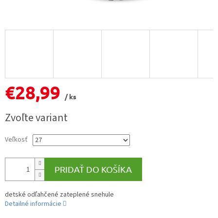
€28,99
/ ks
Jednotková
Zvoľte variant
cena:
Veľkosť
PRIDAŤ DO KOŠÍKA
detské odľahčené zateplené snehule
Detailné informácie