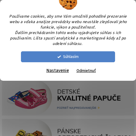
Prejsť
NÁK
na
KOŠÍ
obsah
Používame cookies, aby sme Vám umožnili pohodlné prezeranie
webu a vďaka analýze prevádzky webu neustále zlepšovali jeho
funkcie, výkon a použiteľnosť.
Ďalším prechádzaním tohto webu vyjadrujete súhlas s ich
používaním. Lišta spustí analytické a marketingové kódy až po
udelení súhlasu.
Súhlasím
Nastavenie
Odmietnuť