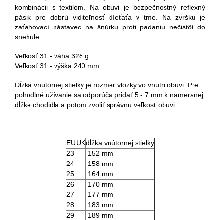
kombinácii s textilom. Na obuvi je bezpečnostný reflexný
pásik pre dobrú viditeľnosť díeťaťa v tme. Na zvršku je
zaťahovací nástavec na šnúrku proti padaniu nečistôt do
snehule.
Veľkosť 31 - váha 328 g
Veľkosť 31 - výška 240 mm
Dĺžka vnútornej stielky je rozmer vložky vo vnútri obuvi. Pre
pohodlné užívanie sa odporúča pridať 5 - 7 mm k nameranej
dĺžke chodidla a potom zvoliť správnu veľkosť obuvi.
EU
UK
dĺžka vnútornej stielky
23
152 mm
24
158 mm
25
164 mm
26
170 mm
27
177 mm
28
183 mm
29
189 mm