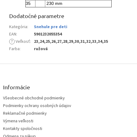
35
230 mm
Dodatočné parametre
Kategória
:
Snehule pre deti
EAN
:
5901232055354
?
Veľkosť
:
23,24,25,26,27,28,29,30,31,32,33,34,35
Farba
:
ružová
Z
á
p
ä
Informácie
t
Všeobecné obchodné podmienky
i
Podmienky ochrany osobných údajov
e
Reklamačné podmienky
Výmena veľkosti
Kontakty spoločnosti
Odmena za nákup