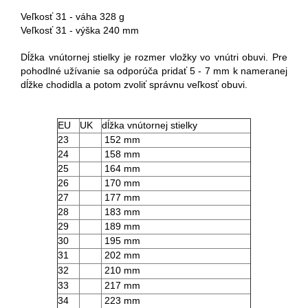
Veľkosť 31 - váha 328 g
Veľkosť 31 - výška 240 mm
Dĺžka vnútornej stielky je rozmer vložky vo vnútri obuvi. Pre
pohodlné užívanie sa odporúča pridať 5 - 7 mm k nameranej
dĺžke chodidla a potom zvoliť správnu veľkosť obuvi.
EU
UK
dĺžka vnútornej stielky
23
152 mm
24
158 mm
25
164 mm
26
170 mm
27
177 mm
28
183 mm
29
189 mm
30
195 mm
31
202 mm
32
210 mm
33
217 mm
34
223 mm