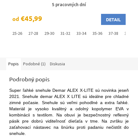
5 pracovných dní
€45,99
od
DETAIL
25-26
27-28
29-30
31-32
33-34
35-36
37-38
39-40
Popis
Podobné (1)
Diskusia
Podrobný popis
Super ľahké snehule Demar ALEX X-LITE sú novinka jeseň
2021. Snehule demar ALEX X LITE sú ideálne pre chladné
zimné počasie. Snehule sú veľmi pohodlné a extra ľahké.
Materiál je vysoko kvalitný a odolný kopolymer EVA v
kombinácii s textilom. Na obuvi je bezpečnostný reflexný
pásik pre dobrú viditeľnosť díeťaťa v tme. Na zvršku je
zaťahovací nástavec na šnúrku proti padaniu nečistôt do
snehule.