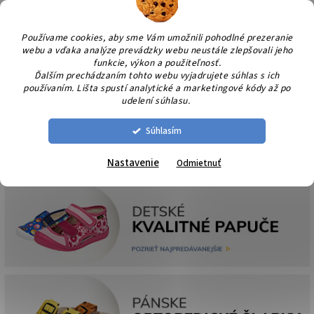
Prejsť
NÁK
na
KOŠÍ
obsah
Používame cookies, aby sme Vám umožnili pohodlné prezeranie
webu a vďaka analýze prevádzky webu neustále zlepšovali jeho
funkcie, výkon a použiteľnosť.
Ďalším prechádzaním tohto webu vyjadrujete súhlas s ich
používaním. Lišta spustí analytické a marketingové kódy až po
udelení súhlasu.
Súhlasím
Nastavenie
Odmietnuť