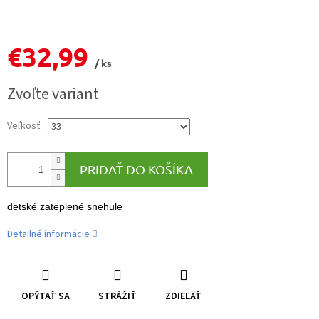
€32,99
/ ks
Jednotková
Zvoľte variant
cena:
Veľkosť
PRIDAŤ DO KOŠÍKA
detské zateplené snehule
Detailné informácie
OPÝTAŤ SA
STRÁŽIŤ
ZDIEĽAŤ