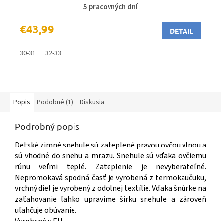
5 pracovných dní
€43,99
DETAIL
30-31
32-33
Popis
Podobné (1)
Diskusia
Podrobný popis
Detské zimné snehule sú zateplené pravou ovčou vlnou a
sú vhodné do snehu a mrazu. Snehule sú vďaka ovčiemu
rúnu veľmi teplé. Zateplenie je nevyberateľné.
Nepromokavá spodná časť je vyrobená z termokaučuku,
vrchný diel je vyrobený z odolnej textílie. Vďaka šnúrke na
zaťahovanie ľahko upravíme šírku snehule a zároveň
uľahčuje obúvanie.