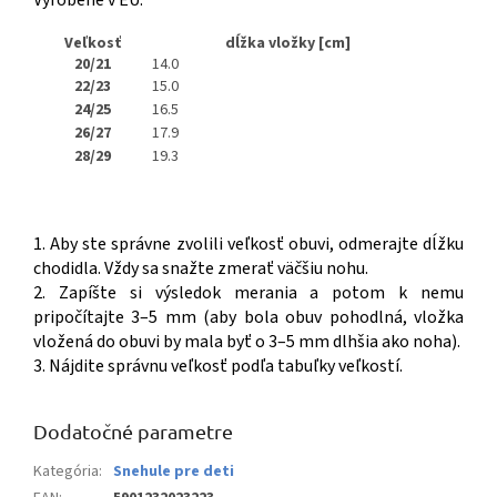
Vyrobené v EU.
Veľkosť
dĺžka vložky [cm]
20/21
14.0
22/23
15.0
24/25
16.5
26/27
17.9
28/29
19.3
1. Aby ste správne zvolili veľkosť obuvi, odmerajte dĺžku
chodidla. Vždy sa snažte zmerať väčšiu nohu.
2. Zapíšte si výsledok merania a potom k nemu
pripočítajte 3–5 mm (aby bola obuv pohodlná, vložka
vložená do obuvi by mala byť o 3–5 mm dlhšia ako noha).
3. Nájdite správnu veľkosť podľa tabuľky veľkostí.
Dodatočné parametre
Kategória
:
Snehule pre deti