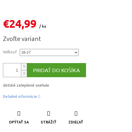
€24,99
/ ks
Jednotková
Zvoľte variant
cena:
Veľkosť
PRIDAŤ DO KOŠÍKA
detské zateplené snehule
Detailné informácie
OPÝTAŤ SA
STRÁŽIŤ
ZDIEĽAŤ