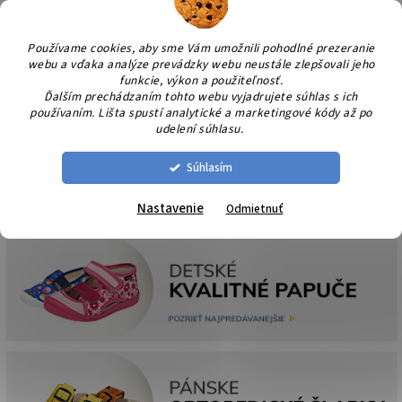
Prejsť
NÁK
na
KOŠÍ
obsah
Používame cookies, aby sme Vám umožnili pohodlné prezeranie
webu a vďaka analýze prevádzky webu neustále zlepšovali jeho
funkcie, výkon a použiteľnosť.
Ďalším prechádzaním tohto webu vyjadrujete súhlas s ich
používaním. Lišta spustí analytické a marketingové kódy až po
udelení súhlasu.
Súhlasím
Nastavenie
Odmietnuť