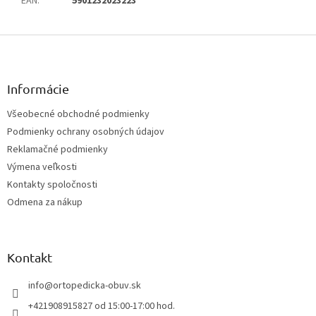
EAN
:
5901232023223
Z
á
p
ä
Informácie
t
Všeobecné obchodné podmienky
i
Podmienky ochrany osobných údajov
e
Reklamačné podmienky
Výmena veľkosti
Kontakty spoločnosti
Odmena za nákup
Kontakt
info
@
ortopedicka-obuv.sk
+421908915827 od 15:00-17:00 hod.