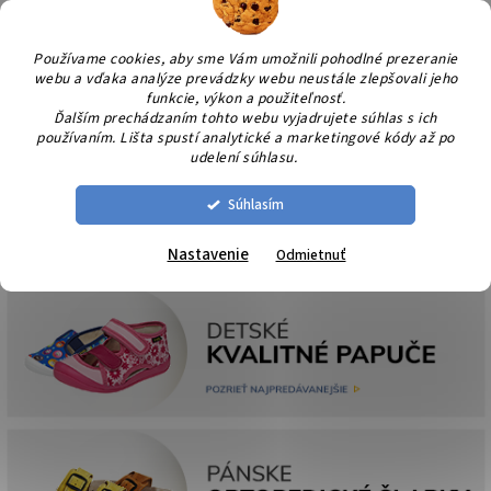
Prejsť
NÁK
na
KOŠÍ
obsah
Používame cookies, aby sme Vám umožnili pohodlné prezeranie
webu a vďaka analýze prevádzky webu neustále zlepšovali jeho
funkcie, výkon a použiteľnosť.
Ďalším prechádzaním tohto webu vyjadrujete súhlas s ich
používaním. Lišta spustí analytické a marketingové kódy až po
udelení súhlasu.
Súhlasím
Nastavenie
Odmietnuť