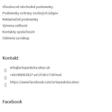
t
Všeobecné obchodné podmienky
i
Podmienky ochrany osobných údajov
e
Reklamačné podmienky
Výmena veľkosti
Kontakty spoločnosti
Odmena za nákup
Kontakt
info
@
ortopedicka-obuv.sk
+421908915827 od 15:00-17:00 hod.
https://www.facebook.com/ortopedicka.obuv
Facebook