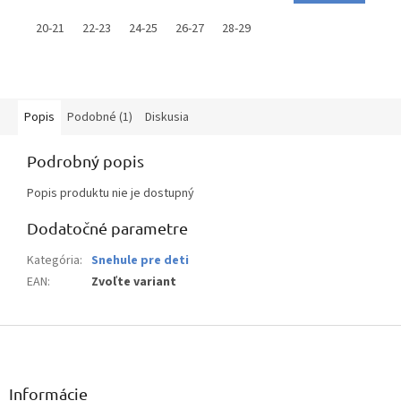
20-21
22-23
24-25
26-27
28-29
Popis
Podobné (1)
Diskusia
Podrobný popis
Popis produktu nie je dostupný
Dodatočné parametre
Kategória
:
Snehule pre deti
EAN
:
Zvoľte variant
Z
á
p
ä
Informácie