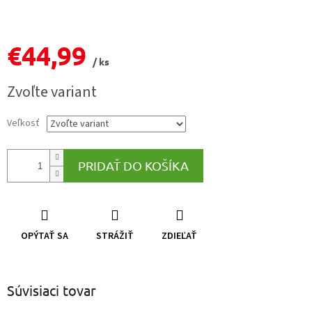
€44,99
/ ks
Jednotková
Zvoľte variant
cena:
Veľkosť
PRIDAŤ DO KOŠÍKA
OPÝTAŤ SA
STRÁŽIŤ
ZDIEĽAŤ
Súvisiaci tovar