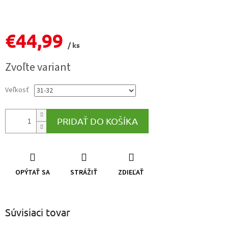
€44,99
/ ks
Jednotková
Zvoľte variant
cena:
Veľkosť
PRIDAŤ DO KOŠÍKA
OPÝTAŤ SA
STRÁŽIŤ
ZDIEĽAŤ
Súvisiaci tovar