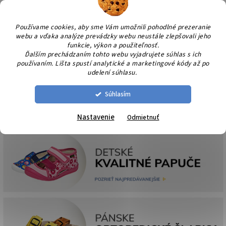
Prejsť
NÁK
na
KOŠÍ
obsah
Používame cookies, aby sme Vám umožnili pohodlné prezeranie
webu a vďaka analýze prevádzky webu neustále zlepšovali jeho
funkcie, výkon a použiteľnosť.
Ďalším prechádzaním tohto webu vyjadrujete súhlas s ich
používaním. Lišta spustí analytické a marketingové kódy až po
udelení súhlasu.
Súhlasím
Nastavenie
Odmietnuť