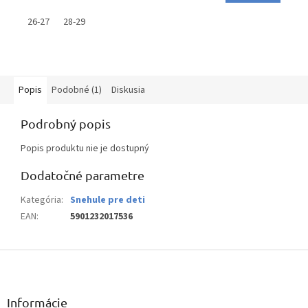
26-27
28-29
Popis
Podobné (1)
Diskusia
Podrobný popis
Popis produktu nie je dostupný
Dodatočné parametre
Kategória
:
Snehule pre deti
EAN
:
5901232017536
Z
á
p
ä
Informácie