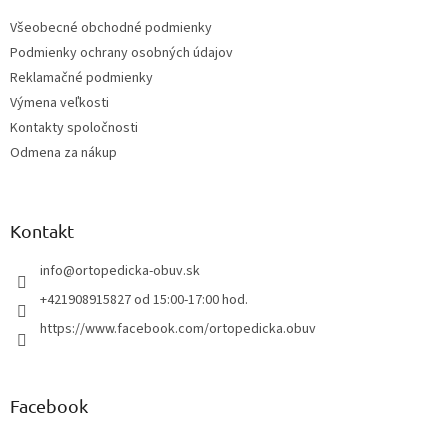
t
Všeobecné obchodné podmienky
i
Podmienky ochrany osobných údajov
e
Reklamačné podmienky
Výmena veľkosti
Kontakty spoločnosti
Odmena za nákup
Kontakt
info
@
ortopedicka-obuv.sk
+421908915827 od 15:00-17:00 hod.
https://www.facebook.com/ortopedicka.obuv
Facebook