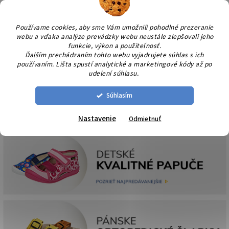
Prejsť
NÁK
na
KOŠÍ
obsah
Používame cookies, aby sme Vám umožnili pohodlné prezeranie
webu a vďaka analýze prevádzky webu neustále zlepšovali jeho
funkcie, výkon a použiteľnosť.
Ďalším prechádzaním tohto webu vyjadrujete súhlas s ich
používaním. Lišta spustí analytické a marketingové kódy až po
udelení súhlasu.
Súhlasím
Nastavenie
Odmietnuť