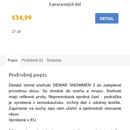
5 pracovných dní
€34,99
DETAIL
27-28
Popis
Podobné (1)
Diskusia
Podrobný popis
Detské zimné snehule DEMAR SNOWMEN 2 sú zateplené
prírodnou vlnou. Sú vhodné do snehu a mrazu. Snehule
majú reflexné prvky. Nepremokavá spodná časť - podrážka
je vyrobená z termokaučuku, vrchný diel z odolnej textílie.
Zapínanie na suchý zips vám uľahčí a zjednoduší obúvanie
obuvi.
Vyrobené v EU.