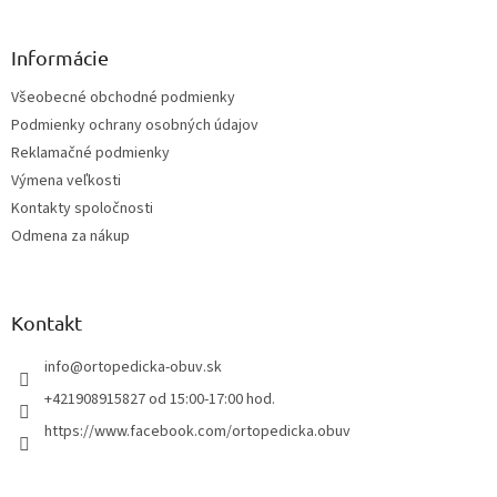
á
p
ä
Informácie
t
Všeobecné obchodné podmienky
i
Podmienky ochrany osobných údajov
e
Reklamačné podmienky
Výmena veľkosti
Kontakty spoločnosti
Odmena za nákup
Kontakt
info
@
ortopedicka-obuv.sk
+421908915827 od 15:00-17:00 hod.
https://www.facebook.com/ortopedicka.obuv