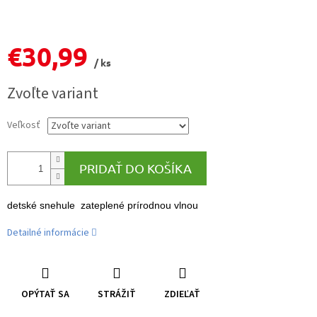
€30,99
/ ks
Jednotková
Zvoľte variant
cena:
Veľkosť
PRIDAŤ DO KOŠÍKA
detské snehule zateplené prírodnou vlnou
Detailné informácie
OPÝTAŤ SA
STRÁŽIŤ
ZDIEĽAŤ