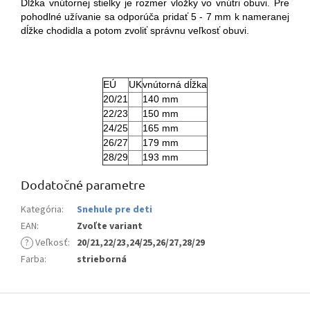
Dĺžka vnútornej stielky je rozmer vložky vo vnútri obuvi. Pre
pohodlné užívanie sa odporúča pridať 5 - 7 mm k nameranej
dĺžke chodidla a potom zvoliť správnu veľkosť obuvi.
EÚ
UK
vnútorná dĺžka
20/21
140 mm
22/23
150 mm
24/25
165 mm
26/27
179 mm
28/29
193 mm
Dodatočné parametre
Kategória
:
Snehule pre deti
EAN
:
Zvoľte variant
?
Veľkosť
:
20/21,22/23,24/25,26/27,28/29
Farba
:
strieborná
Z