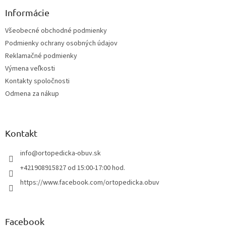
p
ä
Informácie
t
Všeobecné obchodné podmienky
i
Podmienky ochrany osobných údajov
e
Reklamačné podmienky
Výmena veľkosti
Kontakty spoločnosti
Odmena za nákup
Kontakt
info
@
ortopedicka-obuv.sk
+421908915827 od 15:00-17:00 hod.
https://www.facebook.com/ortopedicka.obuv
Facebook