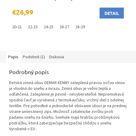
€26,99
DETAIL
20-21
22-23
24-25
26-27
28-29
Popis
Podobné (1)
Diskusia
Podrobný popis
Detská zimná obuv DEMAR KENNY zateplená pravou ovčou vlnou
je vhodná do snehu a mrazu. Zimná obuv je veľmi teplá a
odľahčená. Zateplenie je pevné - nevyberateľné. Nepremokavá
spodná časť je vyrobená z termokaučuku, vrchný diel z odolnej
textílie. Pre pohodlné a jednoduché obúvanie obuvi je na prednej
strane umiestnený zips. Možnosť zatiahnutie zvršku proti
padaniu snehu na šnúrku. Snehule majú hrubšiu protišmykovú
podrážku, ktorá zabezpečuje bezpečnú chôdzu v snehu.
Vyrobené v EU .