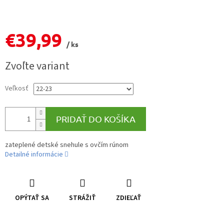
€39,99
/ ks
Jednotková
Zvoľte variant
cena:
Veľkosť
PRIDAŤ DO KOŠÍKA
zateplené detské snehule s ovčím rúnom
Detailné informácie
OPÝTAŤ SA
STRÁŽIŤ
ZDIEĽAŤ