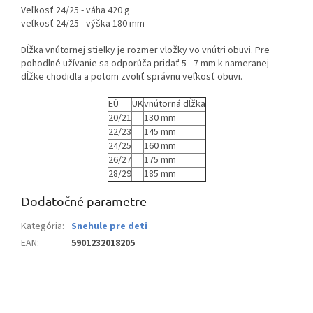
Veľkosť 24/25 - váha 420 g
veľkosť 24/25 - výška 180 mm
Dĺžka vnútornej stielky je rozmer vložky vo vnútri obuvi. Pre
pohodlné užívanie sa odporúča pridať 5 - 7 mm k nameranej
dĺžke chodidla a potom zvoliť správnu veľkosť obuvi.
EÚ
UK
vnútorná dĺžka
20/21
130 mm
22/23
145 mm
24/25
160 mm
26/27
175 mm
28/29
185 mm
Dodatočné parametre
Kategória
:
Snehule pre deti
EAN
:
5901232018205
Z
á