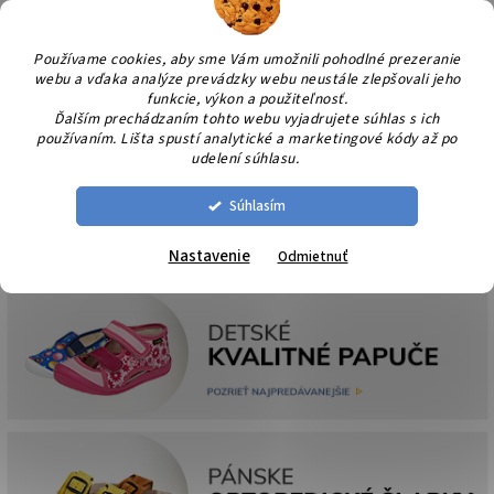
Prejsť
NÁK
na
KOŠÍ
obsah
Používame cookies, aby sme Vám umožnili pohodlné prezeranie
webu a vďaka analýze prevádzky webu neustále zlepšovali jeho
funkcie, výkon a použiteľnosť.
Ďalším prechádzaním tohto webu vyjadrujete súhlas s ich
používaním. Lišta spustí analytické a marketingové kódy až po
udelení súhlasu.
Súhlasím
Nastavenie
Odmietnuť