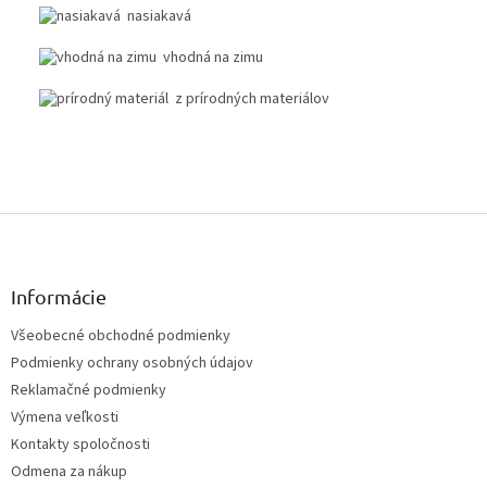
nasiakavá
vhodná na zimu
z prírodných materiálov
Z
á
p
ä
Informácie
t
Všeobecné obchodné podmienky
i
Podmienky ochrany osobných údajov
e
Reklamačné podmienky
Výmena veľkosti
Kontakty spoločnosti
Odmena za nákup