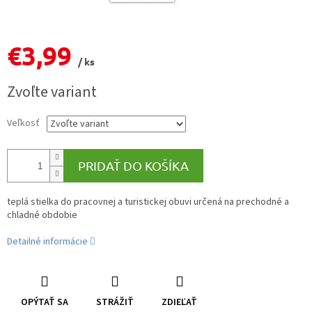
€3,99
/ ks
Jednotková
Zvoľte variant
cena:
Veľkosť
PRIDAŤ DO KOŠÍKA
teplá stielka do pracovnej a turistickej obuvi určená na prechodné a
chladné obdobie
Detailné informácie
OPÝTAŤ SA
STRÁŽIŤ
ZDIEĽAŤ