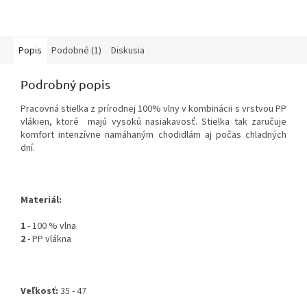
Popis
Podobné (1)
Diskusia
Podrobný popis
Pracovná stielka z prírodnej 100% vlny v kombinácii s vrstvou PP
vlákien, ktoré majú vysokú nasiakavosť. Stielka tak zaručuje
komfort intenzívne namáhaným chodidlám aj počas chladných
dní.
Materiál:
1
- 100 % vlna
2
- PP vlákna
Veľkosť:
35 - 47